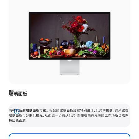
玻璃面板
两种抗反射玻璃面板可选。
标配的玻璃面板经过特别设计，反光率极低。纳米纹理
展
玻璃面板可分散反射光，从而进一步减少反光，即使在高亮光源的工作场所也能保
持出色画质。
开