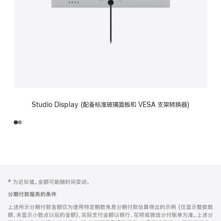
Studio Display (配备标准玻璃面板和 VESA 支架转换器)
网
脚
‡ 为近似值。金额可能随时间变动。
注
页
分期付款服务的条件
页
上述所示分期付款金额仅为使用特定期数免息分期付款估算得出的示例 (仅显示整数数
脚
额，未显示小数点以后的金额)，实际支付金额以银行、花呗或微信分付账单为准。上述分