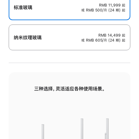
RMB 11,999
起
标准玻璃
或 RMB 500/月 (24 期) 起
RMB 14,499
起
纳米纹理玻璃
或 RMB 605/月 (24 期) 起
三种选择，灵活适应各种使用场景。
标