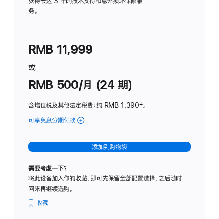
务
获得长达 3 年的技术支持和意外损坏保修服
务。
计
划
(适
RMB 11,999
用
于
或
Studio
RMB 500/月 (24 期)
Display
含增值税及其他法定税费
：约 RMB 1,390
脚
‡。
注
可享免息分期付款
(Studio
Display
-
添加到购物袋
标
准
需要考虑一下？
玻
将此设备加入你的收藏，即可先保留全部配置选择，之后随时
璃
回来再继续选购。
面
板
收藏
-