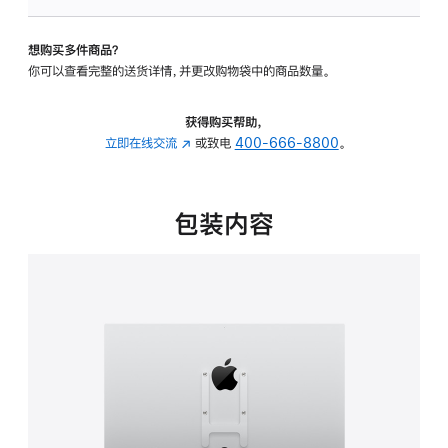
VESA
支
想购买多件商品？
架
你可以查看完整的送货详情，并更改购物袋中的商品数量。
转
换
器
获得购买帮助，
的
立即在线交流
(在
或致电
400-666-8800
。
分
新
期
窗
付
口
包装内容
款
中
选
打
项)
开)