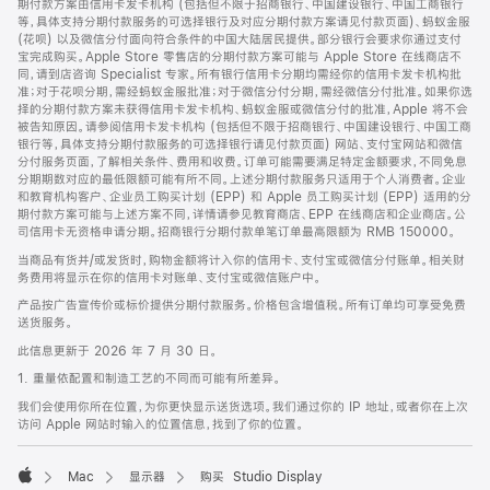
期付款方案由信用卡发卡机构 (包括但不限于招商银行、中国建设银行、中国工商银行
等，具体支持分期付款服务的可选择银行及对应分期付款方案请见付款页面)、蚂蚁金服
(花呗) 以及微信分付面向符合条件的中国大陆居民提供。部分银行会要求你通过支付
宝完成购买。Apple Store 零售店的分期付款方案可能与 Apple Store 在线商店不
同，请到店咨询 Specialist 专家。所有银行信用卡分期均需经你的信用卡发卡机构批
准；对于花呗分期，需经蚂蚁金服批准；对于微信分付分期，需经微信分付批准。如果你选
择的分期付款方案未获得信用卡发卡机构、蚂蚁金服或微信分付的批准，Apple 将不会
被告知原因。请参阅信用卡发卡机构 (包括但不限于招商银行、中国建设银行、中国工商
银行等，具体支持分期付款服务的可选择银行请见付款页面) 网站、支付宝网站和微信
分付服务页面，了解相关条件、费用和收费。订单可能需要满足特定金额要求，不同免息
分期期数对应的最低限额可能有所不同。上述分期付款服务只适用于个人消费者。企业
和教育机构客户、企业员工购买计划 (EPP) 和 Apple 员工购买计划 (EPP) 适用的分
期付款方案可能与上述方案不同，详情请参见教育商店、EPP 在线商店和企业商店。公
司信用卡无资格申请分期。招商银行分期付款单笔订单最高限额为 RMB 150000。
当商品有货并/或发货时，购物金额将计入你的信用卡、支付宝或微信分付账单。相关财
务费用将显示在你的信用卡对账单、支付宝或微信账户中。
产品按广告宣传价或标价提供分期付款服务。价格包含增值税。所有订单均可享受免费
送货服务。
此信息更新于 2026 年 7 月 30 日。
1. 重量依配置和制造工艺的不同而可能有所差异。
我们会使用你所在位置，为你更快显示送货选项。我们通过你的 IP 地址，或者你在上次
访问 Apple 网站时输入的位置信息，找到了你的位置。
Mac
显示器
购买 Studio Display