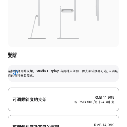
支架
选择你合用的支架。
Studio Display 有两种支架和一种支架转换器可选，以满足
展
你的各种安装需求。
开
RMB 11,999
可调倾斜度的支架
或 RMB 500/月 (24 期) 起
RMB 14,999
可调倾斜度及高‍度的支‍架