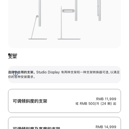
支架
选择你合用的支架。
Studio Display 有两种支架和一种支架转换器可选，以满足
展
你的各种安装需求。
开
RMB 11,999
可调倾斜度的支架
或 RMB 500/月 (24 期) 起
RMB 14,999
可调倾斜度及高‍度的支‍架