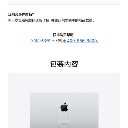
VESA
支
想购买多件商品？
架
你可以查看完整的送货详情，并更改购物袋中的商品数量。
转
换
器
获得购买帮助，
的
立即在线交流
(在
或致电
400-666-8800
。
分
新
期
窗
付
口
包装内容
款
中
选
打
项)
开)