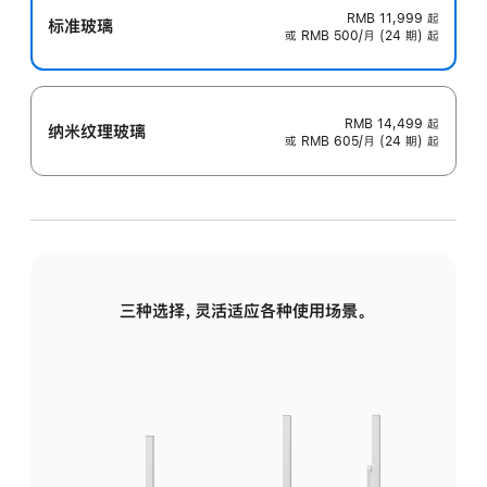
RMB 11,999
起
标准玻璃
或 RMB 500/月 (24 期) 起
RMB 14,499
起
纳米纹理玻璃
或 RMB 605/月 (24 期) 起
三种选择，灵活适应各种使用场景。
标