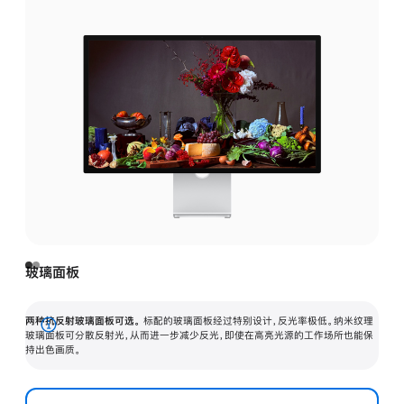
玻璃面板
两种抗反射玻璃面板可选。
标配的玻璃面板经过特别设计，反光率极低。纳米纹理
展
玻璃面板可分散反射光，从而进一步减少反光，即使在高亮光源的工作场所也能保
持出色画质。
开