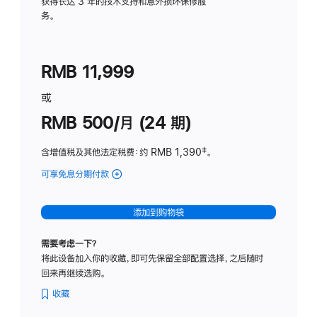
务
获得长达 3 年的技术支持和意外损坏保修服
务。
计
划
(适
RMB 11,999
用
于
或
Studio
RMB 500/月 (24 期)
Display
含增值税及其他法定税费
：约 RMB 1,390
脚
‡。
注
可享免息分期付款
(Studio
Display
-
添加到购物袋
标
准
需要考虑一下？
玻
将此设备加入你的收藏，即可先保留全部配置选择，之后随时
璃
回来再继续选购。
面
板
收藏
-