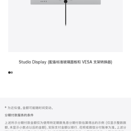
Studio Display (配备标准玻璃面板和 VESA 支架转换器)
网
脚
‡ 为近似值。金额可能随时间变动。
注
页
分期付款服务的条件
页
上述所示分期付款金额仅为使用特定期数免息分期付款估算得出的示例 (仅显示整数数
脚
额，未显示小数点以后的金额)，实际支付金额以银行、花呗或微信分付账单为准。上述分