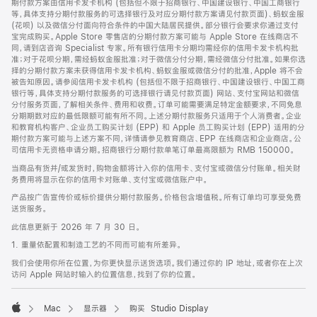
期付款方案由信用卡发卡机构 (包括但不限于招商银行、中国建设银行、中国工商银行
等，具体支持分期付款服务的可选择银行及对应分期付款方案请见付款页面)、蚂蚁金服
(花呗) 以及微信分付面向符合条件的中国大陆居民提供。部分银行会要求你通过支付
宝完成购买。Apple Store 零售店的分期付款方案可能与 Apple Store 在线商店不
同，请到店咨询 Specialist 专家。所有银行信用卡分期均需经你的信用卡发卡机构批
准；对于花呗分期，需经蚂蚁金服批准；对于微信分付分期，需经微信分付批准。如果你选
择的分期付款方案未获得信用卡发卡机构、蚂蚁金服或微信分付的批准，Apple 将不会
被告知原因。请参阅信用卡发卡机构 (包括但不限于招商银行、中国建设银行、中国工商
银行等，具体支持分期付款服务的可选择银行请见付款页面) 网站、支付宝网站和微信
分付服务页面，了解相关条件、费用和收费。订单可能需要满足特定金额要求，不同免息
分期期数对应的最低限额可能有所不同。上述分期付款服务只适用于个人消费者。企业
和教育机构客户、企业员工购买计划 (EPP) 和 Apple 员工购买计划 (EPP) 适用的分
期付款方案可能与上述方案不同，详情请参见教育商店、EPP 在线商店和企业商店。公
司信用卡无资格申请分期。招商银行分期付款单笔订单最高限额为 RMB 150000。
当商品有货并/或发货时，购物金额将计入你的信用卡、支付宝或微信分付账单。相关财
务费用将显示在你的信用卡对账单、支付宝或微信账户中。
产品按广告宣传价或标价提供分期付款服务。价格包含增值税。所有订单均可享受免费
送货服务。
此信息更新于 2026 年 7 月 30 日。
1. 重量依配置和制造工艺的不同而可能有所差异。
我们会使用你所在位置，为你更快显示送货选项。我们通过你的 IP 地址，或者你在上次
访问 Apple 网站时输入的位置信息，找到了你的位置。
Mac
显示器
购买 Studio Display