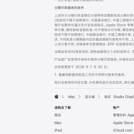
‡ 为近似值。金额可能随时间变动。
注
页
分期付款服务的条件
页
上述所示分期付款金额仅为使用特定期数免息分期付款估
脚
(包括但不限于招商银行、中国建设银行、中国工商银行
银行会要求你通过支付宝完成购买。Apple Store 零
呗分期，需经蚂蚁金服批准；对于微信分付分期，需经微信
括但不限于招商银行、中国建设银行、中国工商银行等，
求，不同免息分期期数对应的最低限额可能有所不同。上述分
上述方案不同，详情请参见教育商店、EPP 在线商店和
当商品有货并/或发货时，购物金额将计入你的信用卡、
产品按广告宣传价或标价提供分期付款服务。价格包含
此信息更新于 2026 年 7 月 30 日。
1. 重量依配置和制造工艺的不同而可能有所差异。
我们会使用你所在位置，为你更快显示送货选项。我们通过你
Mac
显示器
购买 Studio Displ
Apple
选购及了解
账户
商店
管理你的 App
Mac
Apple Stor
iPad
iCloud.com