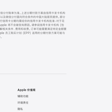
微信分付账单为准。上述分期付款方案由信用卡发卡机构
) 以及微信分付面向符合条件的中国大陆居民提供。部分
家。所有银行信用卡分期均需经你的信用卡发卡机构批准；对于花
ple 将不会被告知原因。请参阅信用卡发卡机构 (包
了解相关条件、费用和收费。订单可能需要满足特定金额要
e 员工购买计划 (EPP) 适用的分期付款方案可能与
。
Apple 价值观
辅助功能
环境责任
隐私