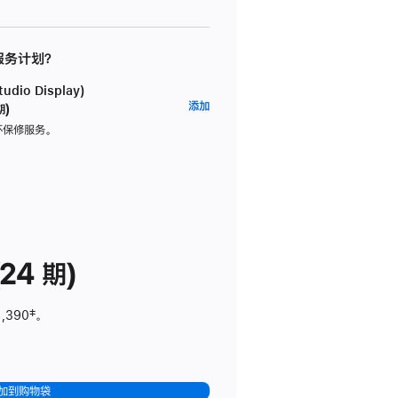
 服务计划？
dio Display)
AppleCare+
添加
期)
服
坏保修服务。
务
计
划
(适
用
于
24 期)
Studio
Display)
1,390
脚
‡。
注
加到购物袋