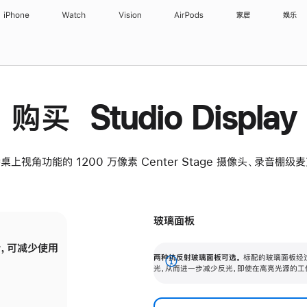
iPhone
Watch
Vision
AirPods
家居
娱乐
购买 Studio Display
桌上视角功能的 1200 万像素 Center Stage 摄像头、录音棚
玻璃面板
，可减少使用
纳米纹理玻璃面板可进一步减少反光，即使在
两种抗反射玻璃面板可选。
标配的玻璃面板经
。
有高亮光源的场所使用，也能保持出色画质。
展
光，从而进一步减少反光，即使在高亮光源的工
开