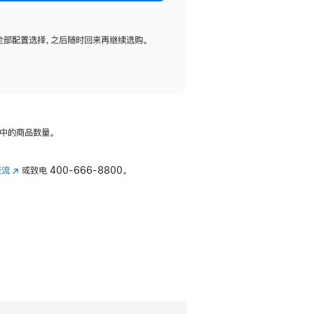
全部配置选择，之后随时回来再继续选购。
中的商品数量。
交流
(在
或致电
400-666-8800。
新
窗
口
中
打
开)