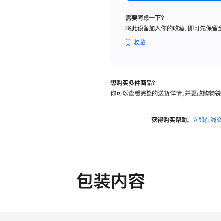
标
准
需要考虑一下？
玻
将此设备加入你的收藏，即可先保留
璃
面
收藏
板
-
VESA
想购买多件商品？
支
你可以查看完整的送货详情，并更改购物袋
架
转
换
获得购买帮助，
立即在线
器
的
分
期
付
包装内容
款
选
项)