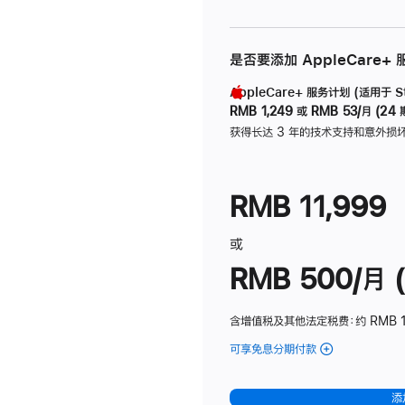
是否要添加 AppleCare+
AppleCare+ 服务计划 (适用于 Stu
RMB 1,249
或
RMB 53/月 (24 
获得长达 3 年的技术支持和意外损
RMB 11,999
或
RMB 500/月 (
含增值税及其他法定税费
：约 RMB 
可享免息分期付款
(Studio
Display
-
添