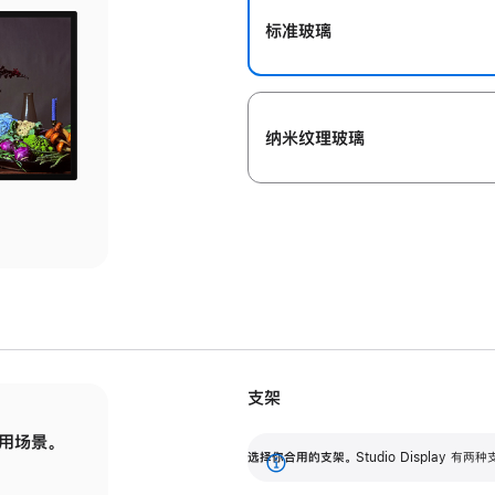
标准玻璃
纳米纹理玻璃
支架
用场景。
标配可调倾斜度的支架，提供 30 度的倾斜度
选
选择你合用的支架。
Studio Display
调节范围。
展