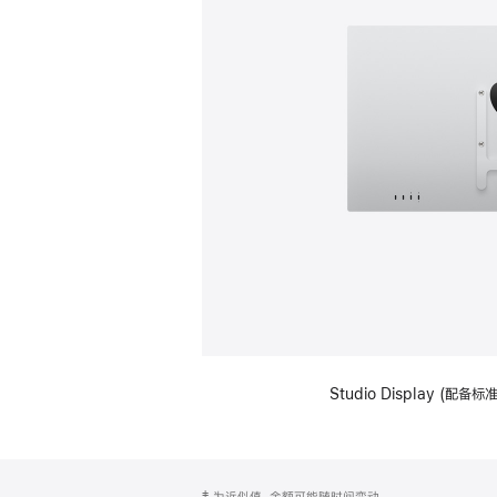
Studio Display (配
网
脚