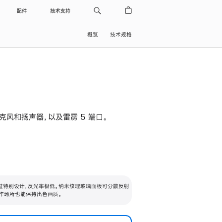
配件
技术支持
概览
技术规格
级麦克风和扬声器，以及雷雳 5 端口。
过特别设计，反光率极低。纳米纹理玻璃面板可分散反射
作场所也能保持出色画质。