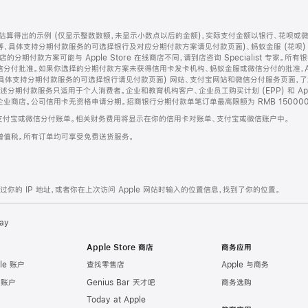
算得出的示例 (仅显示整数数额，未显示小数点以后的金额)，实际支付金额以银行、花呗或
等，具体支持分期付款服务的可选择银行及对应分期付款方案请见付款页面)、蚂蚁金服 (花呗
售店的分期付款方案可能与 Apple Store 在线商店不同，请到店咨询 Specialist 专
分付批准。如果你选择的分期付款方案未获得信用卡发卡机构、蚂蚁金服或微信分付的批准，Ap
具体支持分期付款服务的可选择银行请见付款页面) 网站、支付宝网站和微信分付服务页面，
期付款服务只适用于个人消费者。企业和教育机构客户、企业员工购买计划 (EPP) 和 Appl
企业商店。公司信用卡无资格申请分期。招商银行分期付款单笔订单最高限额为 RMB 150000
支付宝或微信分付账单。相关财务费用将显示在你的信用卡对账单、支付宝或微信账户中。
增值税。所有订单均可享受免费送货服务。
的 IP 地址，或者你在上次访问 Apple 网站时输入的位置信息，找到了你的位置。
ay
Apple Store 商店
商务应用
le 账户
查找零售店
Apple 与商务
e 账户
Genius Bar 天才吧
商务选购
Today at Apple