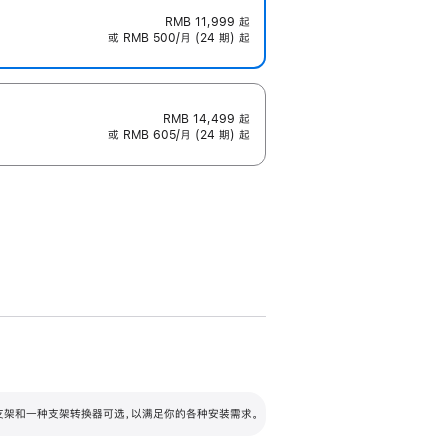
RMB 11,999
起
或 RMB 500/月 (24 期) 起
RMB 14,499
起
或 RMB 605/月 (24 期) 起
配可调倾斜度及高度的支架，额外增加 105
VESA 支架转换器
 有两种支架和一种支架转换器可选，以满足你的各种安装需求。
毫米的高度调节范围。
容的支架 (未随附)