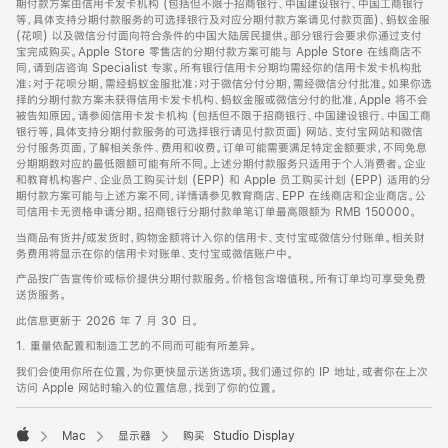
期付款方案由信用卡发卡机构 (包括但不限于招商银行、中国建设银行、中国工商银行
等，具体支持分期付款服务的可选择银行及对应分期付款方案请见付款页面)、蚂蚁金服
(花呗) 以及微信分付面向符合条件的中国大陆居民提供。部分银行会要求你通过支付
宝完成购买。Apple Store 零售店的分期付款方案可能与 Apple Store 在线商店不
同，请到店咨询 Specialist 专家。所有银行信用卡分期均需经你的信用卡发卡机构批
准；对于花呗分期，需经蚂蚁金服批准；对于微信分付分期，需经微信分付批准。如果你选
择的分期付款方案未获得信用卡发卡机构、蚂蚁金服或微信分付的批准，Apple 将不会
被告知原因。请参阅信用卡发卡机构 (包括但不限于招商银行、中国建设银行、中国工商
银行等，具体支持分期付款服务的可选择银行请见付款页面) 网站、支付宝网站和微信
分付服务页面，了解相关条件、费用和收费。订单可能需要满足特定金额要求，不同免息
分期期数对应的最低限额可能有所不同。上述分期付款服务只适用于个人消费者。企业
和教育机构客户、企业员工购买计划 (EPP) 和 Apple 员工购买计划 (EPP) 适用的分
期付款方案可能与上述方案不同，详情请参见教育商店、EPP 在线商店和企业商店。公
司信用卡无资格申请分期。招商银行分期付款单笔订单最高限额为 RMB 150000。
当商品有货并/或发货时，购物金额将计入你的信用卡、支付宝或微信分付账单。相关财
务费用将显示在你的信用卡对账单、支付宝或微信账户中。
产品按广告宣传价或标价提供分期付款服务。价格包含增值税。所有订单均可享受免费
送货服务。
此信息更新于 2026 年 7 月 30 日。
1. 重量依配置和制造工艺的不同而可能有所差异。
我们会使用你所在位置，为你更快显示送货选项。我们通过你的 IP 地址，或者你在上次
访问 Apple 网站时输入的位置信息，找到了你的位置。
Mac
显示器
购买 Studio Display