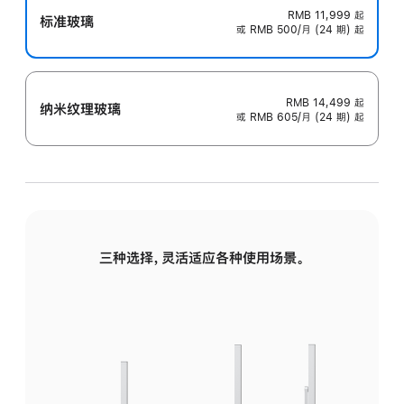
RMB 11,999
起
标准玻璃
或 RMB 500/月 (24 期) 起
RMB 14,499
起
纳米纹理玻璃
或 RMB 605/月 (24 期) 起
三种选择，灵活适应各种使用场景。
标