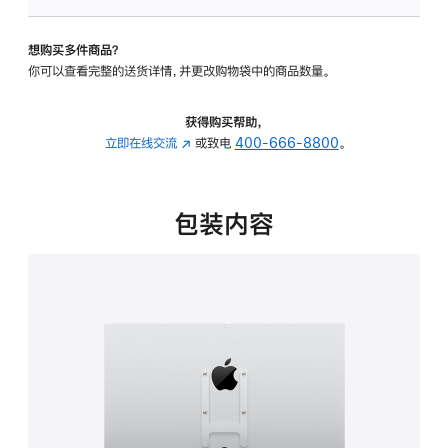
VESA
支
想购买多件商品？
架
你可以查看完整的送货详情，并更改购物袋中的商品数量。
转
换
器
获得购买帮助，
的
立即在线交流
(在
或致电
400-666-8800
。
分
新
期
窗
付
口
包装内容
款
中
选
打
项)
开)