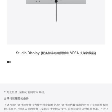
Studio Display (配备标准玻璃面板和 VESA 支架转换器)
网
脚
‡ 为近似值。金额可能随时间变动。
注
页
分期付款服务的条件
页
上述所示分期付款金额仅为使用特定期数免息分期付款估算得出的示例 (仅显示整数数
脚
额，未显示小数点以后的金额)，实际支付金额以银行、花呗或微信分付账单为准。上述分