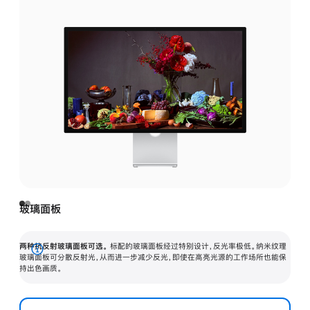
玻璃面板
两种抗反射玻璃面板可选。
标配的玻璃面板经过特别设计，反光率极低。纳米纹理
展
玻璃面板可分散反射光，从而进一步减少反光，即使在高亮光源的工作场所也能保
持出色画质。
开