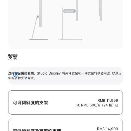
支架
选择你合用的支架。
Studio Display 有两种支架和一种支架转换器可选，以满足
展
你的各种安装需求。
开
RMB 11,999
可调倾斜度的支架
或 RMB 500/月 (24 期) 起
RMB 14,999
可调倾斜度及高‍度的支‍架