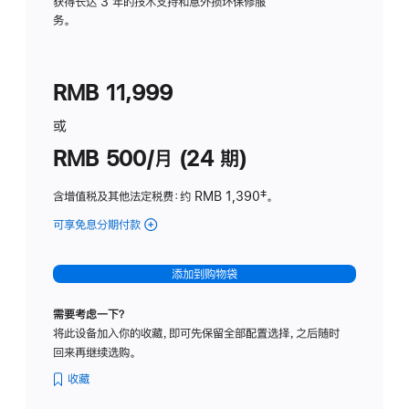
务
获得长达 3 年的技术支持和意外损坏保修服
务。
计
划
(适
RMB 11,999
用
于
或
Studio
RMB 500/月 (24 期)
Display
含增值税及其他法定税费
：约 RMB 1,390
脚
‡。
注
可享免息分期付款
(Studio
Display
-
添加到购物袋
标
准
需要考虑一下？
玻
将此设备加入你的收藏，即可先保留全部配置选择，之后随时
璃
回来再继续选购。
面
板
收藏
-