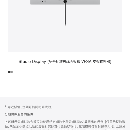
Studio Display (配备标准玻璃面板和 VESA 支架转换器)
网
脚
‡ 为近似值。金额可能随时间变动。
注
页
分期付款服务的条件
页
上述所示分期付款金额仅为使用特定期数免息分期付款估算得出的示例 (仅显示整数数
脚
额，未显示小数点以后的金额)，实际支付金额以银行、花呗或微信分付账单为准。上述分