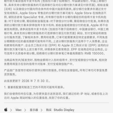
期付款方案由信用卡发卡机构 (包括但不限于招商银行、中国建设银行、中国工商银行
等，具体支持分期付款服务的可选择银行及对应分期付款方案请见付款页面)、蚂蚁金服
(花呗) 以及微信分付面向符合条件的中国大陆居民提供。部分银行会要求你通过支付
宝完成购买。Apple Store 零售店的分期付款方案可能与 Apple Store 在线商店不
同，请到店咨询 Specialist 专家。所有银行信用卡分期均需经你的信用卡发卡机构批
准；对于花呗分期，需经蚂蚁金服批准；对于微信分付分期，需经微信分付批准。如果你选
择的分期付款方案未获得信用卡发卡机构、蚂蚁金服或微信分付的批准，Apple 将不会
被告知原因。请参阅信用卡发卡机构 (包括但不限于招商银行、中国建设银行、中国工商
银行等，具体支持分期付款服务的可选择银行请见付款页面) 网站、支付宝网站和微信
分付服务页面，了解相关条件、费用和收费。订单可能需要满足特定金额要求，不同免息
分期期数对应的最低限额可能有所不同。上述分期付款服务只适用于个人消费者。企业
和教育机构客户、企业员工购买计划 (EPP) 和 Apple 员工购买计划 (EPP) 适用的分
期付款方案可能与上述方案不同，详情请参见教育商店、EPP 在线商店和企业商店。公
司信用卡无资格申请分期。招商银行分期付款单笔订单最高限额为 RMB 150000。
当商品有货并/或发货时，购物金额将计入你的信用卡、支付宝或微信分付账单。相关财
务费用将显示在你的信用卡对账单、支付宝或微信账户中。
产品按广告宣传价或标价提供分期付款服务。价格包含增值税。所有订单均可享受免费
送货服务。
此信息更新于 2026 年 7 月 30 日。
1. 重量依配置和制造工艺的不同而可能有所差异。
我们会使用你所在位置，为你更快显示送货选项。我们通过你的 IP 地址，或者你在上次
访问 Apple 网站时输入的位置信息，找到了你的位置。
Mac
显示器
购买 Studio Display