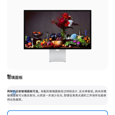
玻璃面板
两种抗反射玻璃面板可选。
标配的玻璃面板经过特别设计，反光率极低。纳米纹理
展
玻璃面板可分散反射光，从而进一步减少反光，即使在高亮光源的工作场所也能保
持出色画质。
开