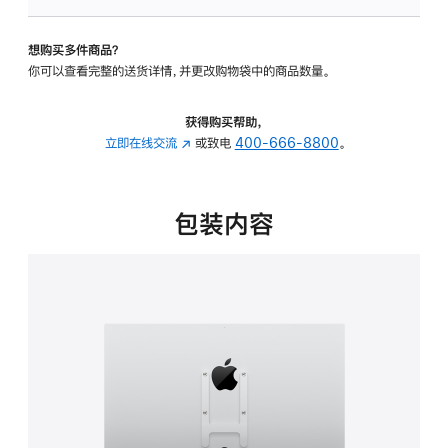
VESA
支
想购买多件商品？
架
你可以查看完整的送货详情，并更改购物袋中的商品数量。
转
换
器
获得购买帮助，
的
立即在线交流
(在
或致电
400-666-8800
。
分
新
期
窗
付
口
包装内容
款
中
选
打
项)
开)