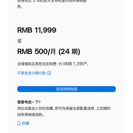
务
获得长达 3 年的技术支持和意外损坏保修服
务。
计
划
(适
RMB 11,999
用
于
或
Studio
RMB 500/月 (24 期)
Display
含增值税及其他法定税费
：约 RMB 1,390
脚
‡。
注
可享免息分期付款
(Studio
Display
-
添加到购物袋
标
准
需要考虑一下？
玻
将此设备加入你的收藏，即可先保留全部配置选择，之后随时
璃
回来再继续选购。
面
板
收藏
-