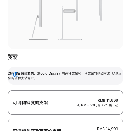
支架
选择你合用的支架。
Studio Display 有两种支架和一种支架转换器可选，以满足
展
你的各种安装需求。
开
RMB 11,999
可调倾斜度的支架
或 RMB 500/月 (24 期) 起
RMB 14,999
可调倾斜度及高‍度的支‍架