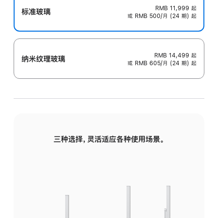
RMB 11,999
起
标准玻璃
或 RMB 500/月 (24 期) 起
RMB 14,499
起
纳米纹理玻璃
或 RMB 605/月 (24 期) 起
三种选择，灵活适应各种使用场景。
标