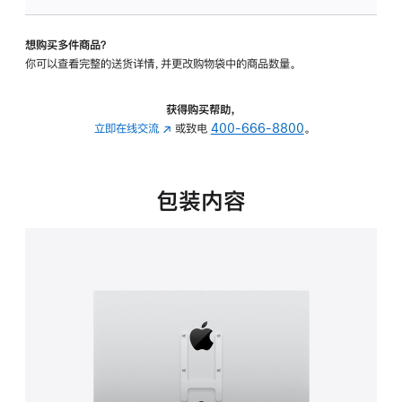
VESA
支
想购买多件商品？
架
你可以查看完整的送货详情，并更改购物袋中的商品数量。
转
换
器
获得购买帮助，
的
立即在线交流
(在
或致电
400-666-8800
。
分
新
期
窗
付
口
包装内容
款
中
选
打
项)
开)