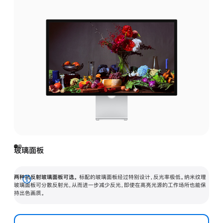
玻璃面板
两种抗反射玻璃面板可选。
标配的玻璃面板经过特别设计，反光率极低。纳米纹理
展
玻璃面板可分散反射光，从而进一步减少反光，即使在高亮光源的工作场所也能保
持出色画质。
开