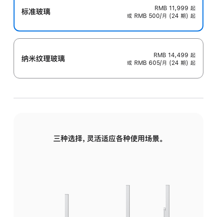
RMB 11,999
起
标准玻璃
或 RMB 500/月 (24 期) 起
RMB 14,499
起
纳米纹理玻璃
或 RMB 605/月 (24 期) 起
三种选择，灵活适应各种使用场景。
标