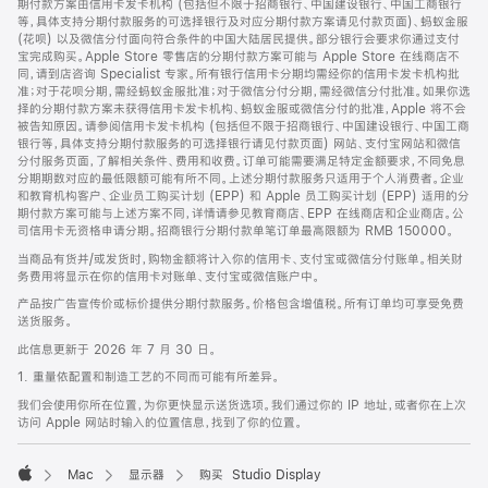
期付款方案由信用卡发卡机构 (包括但不限于招商银行、中国建设银行、中国工商银行
等，具体支持分期付款服务的可选择银行及对应分期付款方案请见付款页面)、蚂蚁金服
(花呗) 以及微信分付面向符合条件的中国大陆居民提供。部分银行会要求你通过支付
宝完成购买。Apple Store 零售店的分期付款方案可能与 Apple Store 在线商店不
同，请到店咨询 Specialist 专家。所有银行信用卡分期均需经你的信用卡发卡机构批
准；对于花呗分期，需经蚂蚁金服批准；对于微信分付分期，需经微信分付批准。如果你选
择的分期付款方案未获得信用卡发卡机构、蚂蚁金服或微信分付的批准，Apple 将不会
被告知原因。请参阅信用卡发卡机构 (包括但不限于招商银行、中国建设银行、中国工商
银行等，具体支持分期付款服务的可选择银行请见付款页面) 网站、支付宝网站和微信
分付服务页面，了解相关条件、费用和收费。订单可能需要满足特定金额要求，不同免息
分期期数对应的最低限额可能有所不同。上述分期付款服务只适用于个人消费者。企业
和教育机构客户、企业员工购买计划 (EPP) 和 Apple 员工购买计划 (EPP) 适用的分
期付款方案可能与上述方案不同，详情请参见教育商店、EPP 在线商店和企业商店。公
司信用卡无资格申请分期。招商银行分期付款单笔订单最高限额为 RMB 150000。
当商品有货并/或发货时，购物金额将计入你的信用卡、支付宝或微信分付账单。相关财
务费用将显示在你的信用卡对账单、支付宝或微信账户中。
产品按广告宣传价或标价提供分期付款服务。价格包含增值税。所有订单均可享受免费
送货服务。
此信息更新于 2026 年 7 月 30 日。
1. 重量依配置和制造工艺的不同而可能有所差异。
我们会使用你所在位置，为你更快显示送货选项。我们通过你的 IP 地址，或者你在上次
访问 Apple 网站时输入的位置信息，找到了你的位置。
Mac
显示器
购买 Studio Display