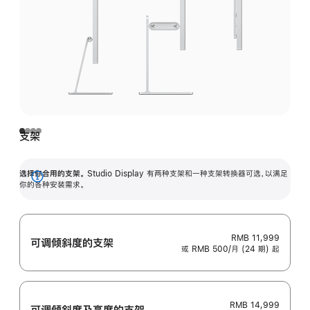
支架
选择你合用的支架。
Studio Display 有两种支架和一种支架转换器可选，以满足
展
你的各种安装需求。
开
RMB 11,999
可调倾斜度的支架
或 RMB 500/月 (24 期) 起
RMB 14,999
可调倾斜度及高‍度的支‍架