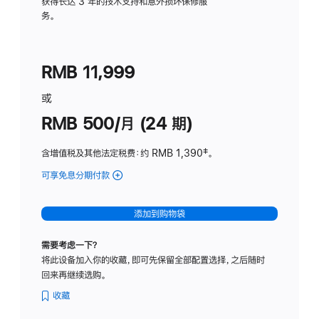
务
获得长达 3 年的技术支持和意外损坏保修服
务。
计
划
(适
RMB 11,999
用
于
或
Studio
RMB 500/月 (24 期)
Display
含增值税及其他法定税费
：约 RMB 1,390
脚
‡。
注
可享免息分期付款
(Studio
Display
-
添加到购物袋
标
准
需要考虑一下？
玻
将此设备加入你的收藏，即可先保留全部配置选择，之后随时
璃
回来再继续选购。
面
板
收藏
-