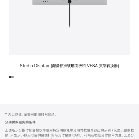
Studio Display (配备标准玻璃面板和 VESA 支架转换器)
网
脚
‡ 为近似值。金额可能随时间变动。
注
页
分期付款服务的条件
页
上述所示分期付款金额仅为使用特定期数免息分期付款估算得出的示例 (仅显示整数数
脚
额，未显示小数点以后的金额)，实际支付金额以银行、花呗或微信分付账单为准。上述分