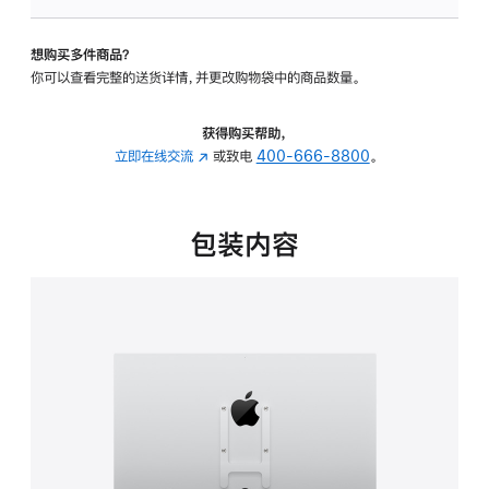
VESA
支
想购买多件商品？
架
你可以查看完整的送货详情，并更改购物袋中的商品数量。
转
换
器
获得购买帮助，
的
立即在线交流
(在
或致电
400-666-8800
。
分
新
期
窗
付
口
包装内容
款
中
选
打
项)
开)