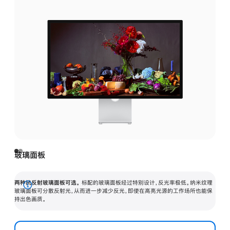
玻璃面板
两种抗反射玻璃面板可选。
标配的玻璃面板经过特别设计，反光率极低。纳米纹理
展
玻璃面板可分散反射光，从而进一步减少反光，即使在高亮光源的工作场所也能保
持出色画质。
开