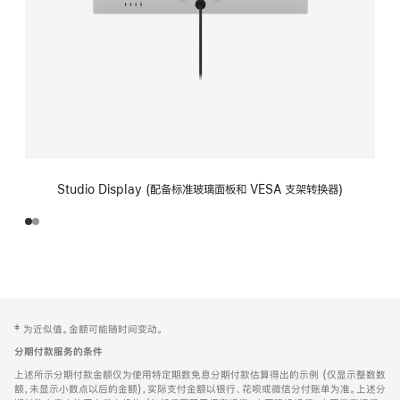
Studio Display (配备标准玻璃面板和 VESA 支架转换器)
网
脚
‡ 为近似值。金额可能随时间变动。
注
页
分期付款服务的条件
页
上述所示分期付款金额仅为使用特定期数免息分期付款估算得出的示例 (仅显示整数数
脚
额，未显示小数点以后的金额)，实际支付金额以银行、花呗或微信分付账单为准。上述分