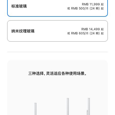
RMB 11,999
起
标准玻璃
或 RMB 500/月 (24 期) 起
RMB 14,499
起
纳米纹理玻璃
或 RMB 605/月 (24 期) 起
三种选择，灵活适应各种使用场景。
标