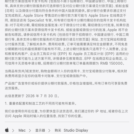
期付款方案由信用卡发卡机构 (包括但不限于招商银行、中国建设银行、中国工商银行
等，具体支持分期付款服务的可选择银行及对应分期付款方案请见付款页面)、蚂蚁金服
(花呗) 以及微信分付面向符合条件的中国大陆居民提供。部分银行会要求你通过支付
宝完成购买。Apple Store 零售店的分期付款方案可能与 Apple Store 在线商店不
同，请到店咨询 Specialist 专家。所有银行信用卡分期均需经你的信用卡发卡机构批
准；对于花呗分期，需经蚂蚁金服批准；对于微信分付分期，需经微信分付批准。如果你选
择的分期付款方案未获得信用卡发卡机构、蚂蚁金服或微信分付的批准，Apple 将不会
被告知原因。请参阅信用卡发卡机构 (包括但不限于招商银行、中国建设银行、中国工商
银行等，具体支持分期付款服务的可选择银行请见付款页面) 网站、支付宝网站和微信
分付服务页面，了解相关条件、费用和收费。订单可能需要满足特定金额要求，不同免息
分期期数对应的最低限额可能有所不同。上述分期付款服务只适用于个人消费者。企业
和教育机构客户、企业员工购买计划 (EPP) 和 Apple 员工购买计划 (EPP) 适用的分
期付款方案可能与上述方案不同，详情请参见教育商店、EPP 在线商店和企业商店。公
司信用卡无资格申请分期。招商银行分期付款单笔订单最高限额为 RMB 150000。
当商品有货并/或发货时，购物金额将计入你的信用卡、支付宝或微信分付账单。相关财
务费用将显示在你的信用卡对账单、支付宝或微信账户中。
产品按广告宣传价或标价提供分期付款服务。价格包含增值税。所有订单均可享受免费
送货服务。
此信息更新于 2026 年 7 月 30 日。
1. 重量依配置和制造工艺的不同而可能有所差异。
我们会使用你所在位置，为你更快显示送货选项。我们通过你的 IP 地址，或者你在上次
访问 Apple 网站时输入的位置信息，找到了你的位置。
Mac
显示器
购买 Studio Display