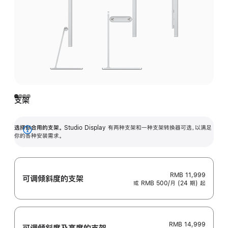
支架
选择你合用的支架。
Studio Display 有两种支架和一种支架转换器可选，以满足
展
你的各种安装需求。
开
RMB 11,999
可调倾斜度的支架
或 RMB 500/月 (24 期) 起
RMB 14,999
可调倾斜度及高‍度的支‍架