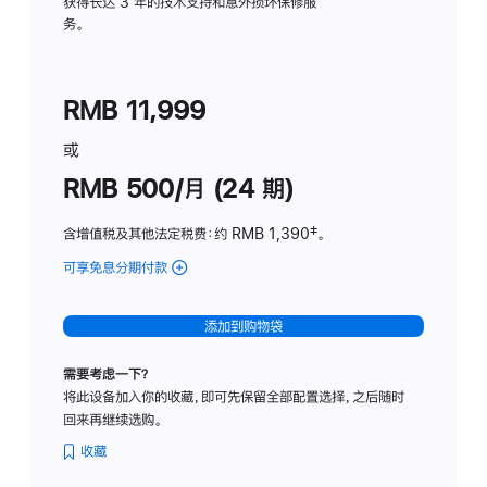
务
获得长达 3 年的技术支持和意外损坏保修服
务。
计
划
(适
RMB 11,999
用
于
或
Studio
RMB 500/月 (24 期)
Display
含增值税及其他法定税费
：约 RMB 1,390
脚
‡。
注
可享免息分期付款
(Studio
Display
-
添加到购物袋
标
准
需要考虑一下？
玻
将此设备加入你的收藏，即可先保留全部配置选择，之后随时
璃
回来再继续选购。
面
板
收藏
-