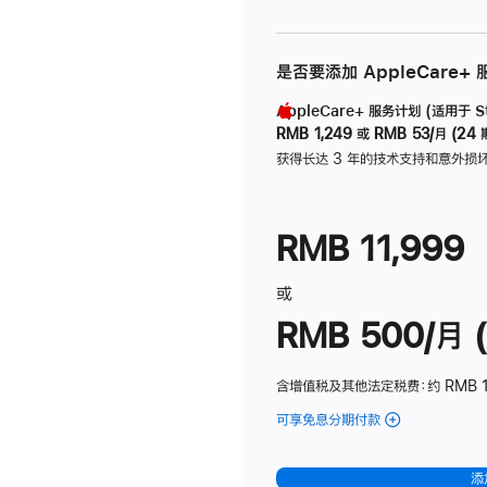
是否要添加 AppleCare+
AppleCare+ 服务计划 (适用于 Stu
RMB 1,249
或
RMB 53/月 (24 
获得长达 3 年的技术支持和意外损
RMB 11,999
或
RMB 500/月 (
含增值税及其他法定税费
：约 RMB 
可享免息分期付款
(Studio
Display
-
添