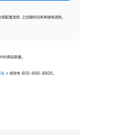
全部配置选择，之后随时回来再继续选购。
中的商品数量。
交流
(在
或致电
400-666-8800。
新
窗
口
中
打
开)