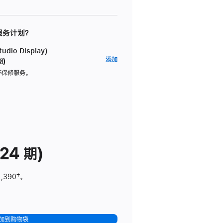
 服务计划？
dio Display)
AppleCare+
添加
期)
服
坏保修服务。
务
计
划
(适
用
于
24 期)
Studio
Display)
1,390
脚
‡。
注
加到购物袋