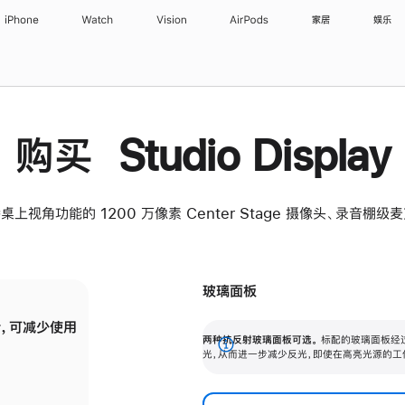
iPhone
Watch
Vision
AirPods
家居
娱乐
购买 Studio Display
桌上视角功能的 1200 万像素 Center Stage 摄像头、录音棚
玻璃面板
，可减少使用
纳米纹理玻璃面板可进一步减少反光，即使在
两种抗反射玻璃面板可选。
标配的玻璃面板经
。
有高亮光源的场所使用，也能保持出色画质。
展
光，从而进一步减少反光，即使在高亮光源的工
开