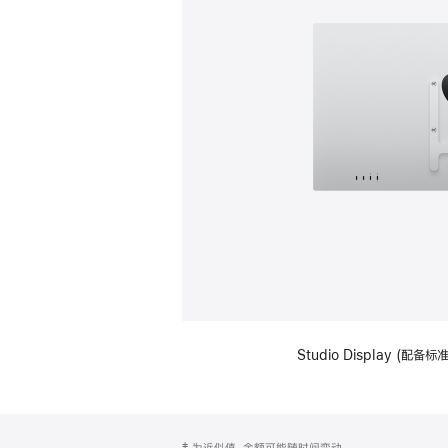
Studio Display (配
网
脚