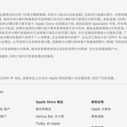
算得出的示例 (仅显示整数数额，未显示小数点以后的金额)，实际支付金额以银行、花呗或
等，具体支持分期付款服务的可选择银行及对应分期付款方案请见付款页面)、蚂蚁金服 (花呗
售店的分期付款方案可能与 Apple Store 在线商店不同，请到店咨询 Specialist 专
分付批准。如果你选择的分期付款方案未获得信用卡发卡机构、蚂蚁金服或微信分付的批准，Ap
具体支持分期付款服务的可选择银行请见付款页面) 网站、支付宝网站和微信分付服务页面，
期付款服务只适用于个人消费者。企业和教育机构客户、企业员工购买计划 (EPP) 和 Appl
企业商店。公司信用卡无资格申请分期。招商银行分期付款单笔订单最高限额为 RMB 150000
支付宝或微信分付账单。相关财务费用将显示在你的信用卡对账单、支付宝或微信账户中。
增值税。所有订单均可享受免费送货服务。
的 IP 地址，或者你在上次访问 Apple 网站时输入的位置信息，找到了你的位置。
ay
Apple Store 商店
商务应用
le 账户
查找零售店
Apple 与商务
e 账户
Genius Bar 天才吧
商务选购
Today at Apple