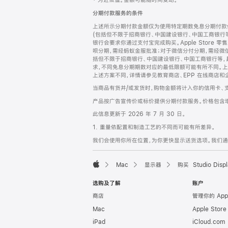
‡ 为近似值。金额可能随时间变动。
注
页
分期付款服务的条件
页
上述所示分期付款金额仅为使用特定期数免息分期付款估
脚
(包括但不限于招商银行、中国建设银行、中国工商银行
银行会要求你通过支付宝完成购买。Apple Store 零
呗分期，需经蚂蚁金服批准；对于微信分付分期，需经微信
括但不限于招商银行、中国建设银行、中国工商银行等，
求，不同免息分期期数对应的最低限额可能有所不同。上述分
上述方案不同，详情请参见教育商店、EPP 在线商店和
当商品有货并/或发货时，购物金额将计入你的信用卡、
产品按广告宣传价或标价提供分期付款服务。价格包含
此信息更新于 2026 年 7 月 30 日。
1. 重量依配置和制造工艺的不同而可能有所差异。
我们会使用你所在位置，为你更快显示送货选项。我们通过你
Mac
显示器
购买 Studio Displ
Apple
选购及了解
账户
商店
管理你的 App
Mac
Apple Stor
iPad
iCloud.com