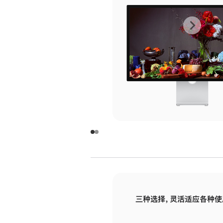
上
下
一
一
张
张
图
图
库
库
图
图
片
片
-
-
玻
玻
璃
璃
三种选择，灵活适应各种使
面
面
板
板