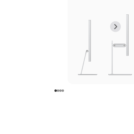
上
下
一
一
张
张
图
图
库
库
图
图
片
片
-
-
支
支
架
架