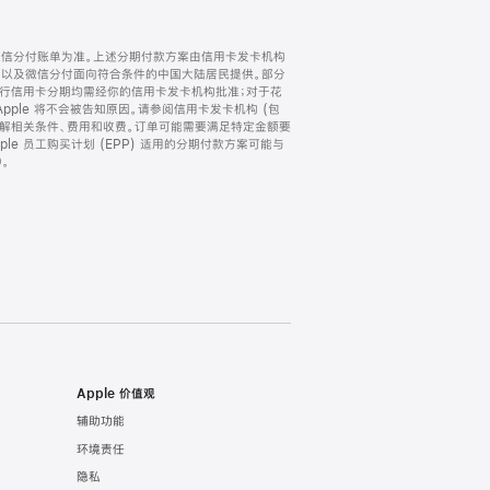
微信分付账单为准。上述分期付款方案由信用卡发卡机构
) 以及微信分付面向符合条件的中国大陆居民提供。部分
家。所有银行信用卡分期均需经你的信用卡发卡机构批准；对于花
ple 将不会被告知原因。请参阅信用卡发卡机构 (包
了解相关条件、费用和收费。订单可能需要满足特定金额要
e 员工购买计划 (EPP) 适用的分期付款方案可能与
。
Apple 价值观
辅助功能
环境责任
隐私