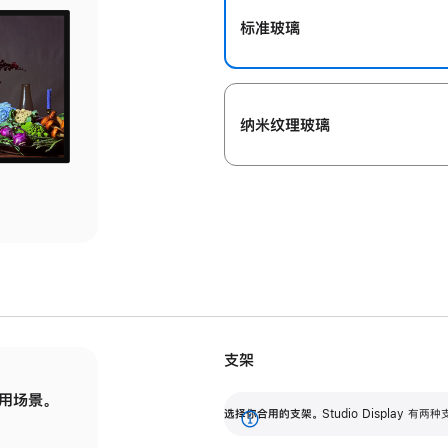
标准玻璃
纳米纹理玻璃
支架
用场景。
标配可调倾斜度的支架，提供 30 度的倾斜度
选
选择你合用的支架。
Studio Display
调节范围。
展