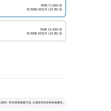
RMB 11,999
起
或 RMB 500/月 (24 期) 起
RMB 14,499
起
或 RMB 605/月 (24 期) 起
配可调倾斜度及高度的支架，额外增加 105
VESA 支架转换器
 有两种支架和一种支架转换器可选，以满足你的各种安装需求。
毫米的高度调节范围。
容的支架 (未随附)