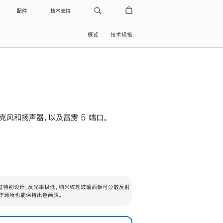
配件
技术支持
概览
技术规格
级麦克风和扬声器，以及雷雳 5 端口。
过特别设计，反光率极低。纳米纹理玻璃面板可分散反射
作场所也能保持出色画质。