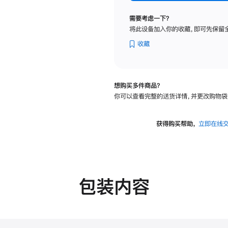
标
准
需要考虑一下？
玻
将此设备加入你的收藏，即可先保留
璃
面
收藏
板
-
VESA
想购买多件商品？
支
你可以查看完整的送货详情，并更改购物袋
架
转
换
获得购买帮助，
立即在线
器
的
分
期
付
包装内容
款
选
项)