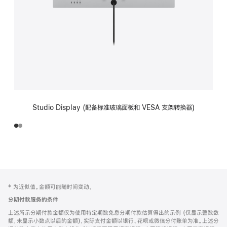
Studio Display (配备标准玻璃面板和 VESA 支架转换器)
网
脚
‡ 为近似值。金额可能随时间变动。
注
页
分期付款服务的条件
页
上述所示分期付款金额仅为使用特定期数免息分期付款估算得出的示例 (仅显示整数数
脚
额，未显示小数点以后的金额)，实际支付金额以银行、花呗或微信分付账单为准。上述分