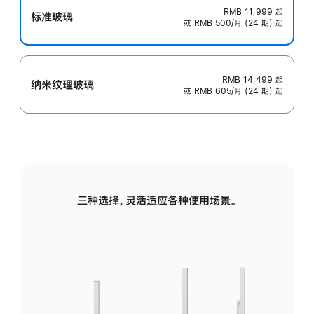
RMB 11,999
起
标准玻璃
或 RMB 500/月 (24 期) 起
RMB 14,499
起
纳米纹理玻璃
或 RMB 605/月 (24 期) 起
三种选择，灵活适应各种使用场景。
标