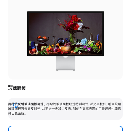
玻璃面板
两种抗反射玻璃面板可选。
标配的玻璃面板经过特别设计，反光率极低。纳米纹理
展
玻璃面板可分散反射光，从而进一步减少反光，即使在高亮光源的工作场所也能保
持出色画质。
开