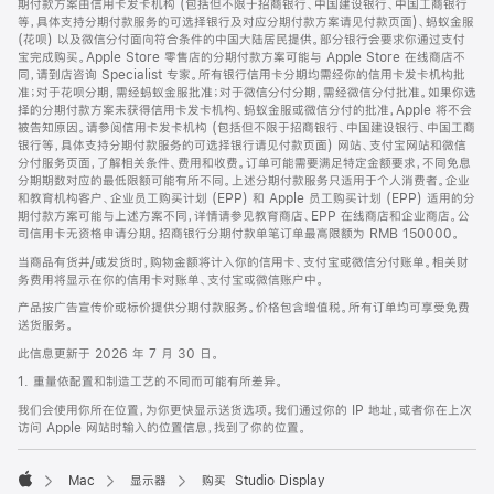
期付款方案由信用卡发卡机构 (包括但不限于招商银行、中国建设银行、中国工商银行
等，具体支持分期付款服务的可选择银行及对应分期付款方案请见付款页面)、蚂蚁金服
(花呗) 以及微信分付面向符合条件的中国大陆居民提供。部分银行会要求你通过支付
宝完成购买。Apple Store 零售店的分期付款方案可能与 Apple Store 在线商店不
同，请到店咨询 Specialist 专家。所有银行信用卡分期均需经你的信用卡发卡机构批
准；对于花呗分期，需经蚂蚁金服批准；对于微信分付分期，需经微信分付批准。如果你选
择的分期付款方案未获得信用卡发卡机构、蚂蚁金服或微信分付的批准，Apple 将不会
被告知原因。请参阅信用卡发卡机构 (包括但不限于招商银行、中国建设银行、中国工商
银行等，具体支持分期付款服务的可选择银行请见付款页面) 网站、支付宝网站和微信
分付服务页面，了解相关条件、费用和收费。订单可能需要满足特定金额要求，不同免息
分期期数对应的最低限额可能有所不同。上述分期付款服务只适用于个人消费者。企业
和教育机构客户、企业员工购买计划 (EPP) 和 Apple 员工购买计划 (EPP) 适用的分
期付款方案可能与上述方案不同，详情请参见教育商店、EPP 在线商店和企业商店。公
司信用卡无资格申请分期。招商银行分期付款单笔订单最高限额为 RMB 150000。
当商品有货并/或发货时，购物金额将计入你的信用卡、支付宝或微信分付账单。相关财
务费用将显示在你的信用卡对账单、支付宝或微信账户中。
产品按广告宣传价或标价提供分期付款服务。价格包含增值税。所有订单均可享受免费
送货服务。
此信息更新于 2026 年 7 月 30 日。
1. 重量依配置和制造工艺的不同而可能有所差异。
我们会使用你所在位置，为你更快显示送货选项。我们通过你的 IP 地址，或者你在上次
访问 Apple 网站时输入的位置信息，找到了你的位置。
Mac
显示器
购买 Studio Display