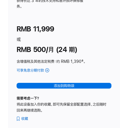
务
获得长达 3 年的技术支持和意外损坏保修服
务。
计
划
(适
RMB 11,999
用
于
或
Studio
RMB 500/月 (24 期)
Display
含增值税及其他法定税费
：约 RMB 1,390
脚
‡。
注
可享免息分期付款
(Studio
Display
-
添加到购物袋
标
准
需要考虑一下？
玻
将此设备加入你的收藏，即可先保留全部配置选择，之后随时
璃
回来再继续选购。
面
板
收藏
-