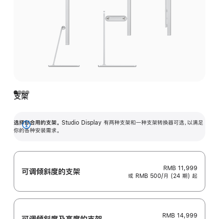
支架
选择你合用的支架。
Studio Display 有两种支架和一种支架转换器可选，以满足
展
你的各种安装需求。
开
RMB 11,999
可调倾斜度的支架
或 RMB 500/月 (24 期) 起
RMB 14,999
可调倾斜度及高‍度的支‍架