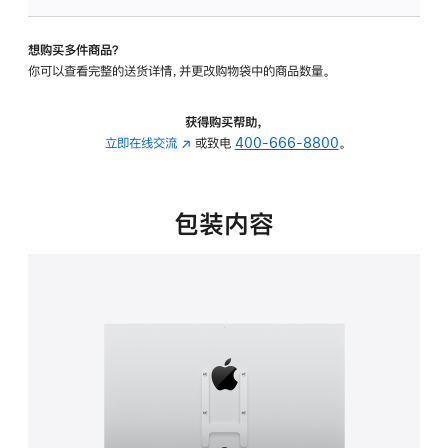
VESA
支
想购买多件商品？
架
你可以查看完整的送货详情，并更改购物袋中的商品数量。
转
换
器
获得购买帮助，
的
立即在线交流
(在
或致电
400-666-8800
。
分
新
期
窗
付
口
包装内容
款
中
选
打
项)
开)