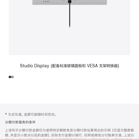
Studio Display (配备标准玻璃面板和 VESA 支架转换器)
网
脚
‡ 为近似值。金额可能随时间变动。
注
页
分期付款服务的条件
页
上述所示分期付款金额仅为使用特定期数免息分期付款估算得出的示例 (仅显示整数数
脚
额，未显示小数点以后的金额)，实际支付金额以银行、花呗或微信分付账单为准。上述分