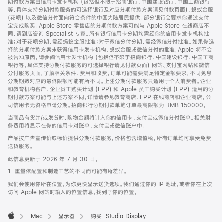
期付款方案由信用卡发卡机构 (包括但不限于招商银行、中国建设银行、中国工商银行
等，具体支持分期付款服务的可选择银行及对应分期付款方案请见付款页面)、蚂蚁金服
(花呗) 以及微信分付面向符合条件的中国大陆居民提供。部分银行会要求你通过支付
宝完成购买。Apple Store 零售店的分期付款方案可能与 Apple Store 在线商店不
同，请到店咨询 Specialist 专家。所有银行信用卡分期均需经你的信用卡发卡机构批
准；对于花呗分期，需经蚂蚁金服批准；对于微信分付分期，需经微信分付批准。如果你选
择的分期付款方案未获得信用卡发卡机构、蚂蚁金服或微信分付的批准，Apple 将不会
被告知原因。请参阅信用卡发卡机构 (包括但不限于招商银行、中国建设银行、中国工商
银行等，具体支持分期付款服务的可选择银行请见付款页面) 网站、支付宝网站和微信
分付服务页面，了解相关条件、费用和收费。订单可能需要满足特定金额要求，不同免息
分期期数对应的最低限额可能有所不同。上述分期付款服务只适用于个人消费者。企业
和教育机构客户、企业员工购买计划 (EPP) 和 Apple 员工购买计划 (EPP) 适用的分
期付款方案可能与上述方案不同，详情请参见教育商店、EPP 在线商店和企业商店。公
司信用卡无资格申请分期。招商银行分期付款单笔订单最高限额为 RMB 150000。
当商品有货并/或发货时，购物金额将计入你的信用卡、支付宝或微信分付账单。相关财
务费用将显示在你的信用卡对账单、支付宝或微信账户中。
产品按广告宣传价或标价提供分期付款服务。价格包含增值税。所有订单均可享受免费
送货服务。
此信息更新于 2026 年 7 月 30 日。
1. 重量依配置和制造工艺的不同而可能有所差异。
我们会使用你所在位置，为你更快显示送货选项。我们通过你的 IP 地址，或者你在上次
访问 Apple 网站时输入的位置信息，找到了你的位置。
Mac
显示器
购买 Studio Display