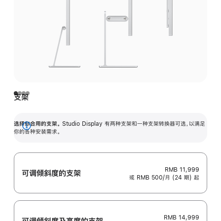
支架
选择你合用的支架。
Studio Display 有两种支架和一种支架转换器可选，以满足
展
你的各种安装需求。
开
RMB 11,999
可调倾斜度的支架
或 RMB 500/月 (24 期) 起
RMB 14,999
可调倾斜度及高‍度的支‍架