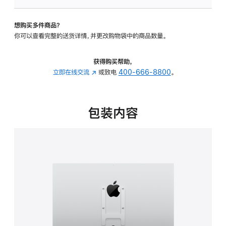
VESA
支
想购买多件商品？
架
你可以查看完整的送货详情，并更改购物袋中的商品数量。
转
换
器
获得购买帮助，
的
立即在线交流
(在
或致电
400-666-8800
。
分
新
期
窗
付
口
包装内容
款
中
选
打
项)
开)