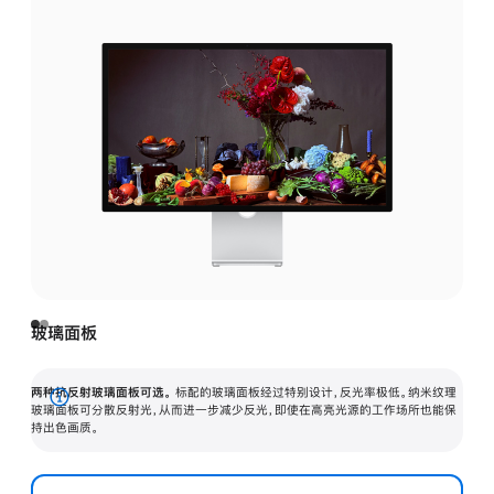
玻璃面板
两种抗反射玻璃面板可选。
标配的玻璃面板经过特别设计，反光率极低。纳米纹理
展
玻璃面板可分散反射光，从而进一步减少反光，即使在高亮光源的工作场所也能保
持出色画质。
开