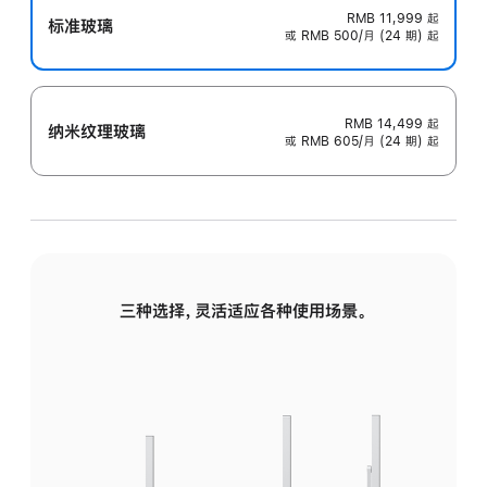
RMB 11,999
起
标准玻璃
或 RMB 500/月 (24 期) 起
RMB 14,499
起
纳米纹理玻璃
或 RMB 605/月 (24 期) 起
三种选择，灵活适应各种使用场景。
标