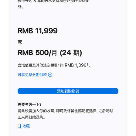
务
获得长达 3 年的技术支持和意外损坏保修服
务。
计
划
(适
RMB 11,999
用
于
或
Studio
RMB 500/月 (24 期)
Display
含增值税及其他法定税费
：约 RMB 1,390
脚
‡。
注
可享免息分期付款
(Studio
Display
-
添加到购物袋
标
准
需要考虑一下？
玻
将此设备加入你的收藏，即可先保留全部配置选择，之后随时
璃
回来再继续选购。
面
板
收藏
-