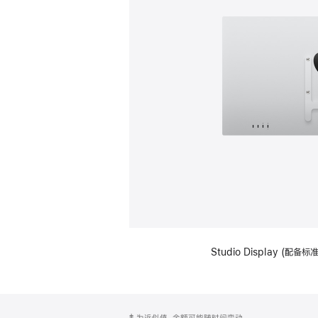
Studio Display (配
网
脚