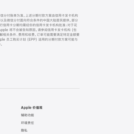
微信分付账单为准。上述分期付款方案由信用卡发卡机构
) 以及微信分付面向符合条件的中国大陆居民提供。部分
家。所有银行信用卡分期均需经你的信用卡发卡机构批准；对于花
ple 将不会被告知原因。请参阅信用卡发卡机构 (包
了解相关条件、费用和收费。订单可能需要满足特定金额要
e 员工购买计划 (EPP) 适用的分期付款方案可能与
。
Apple 价值观
辅助功能
环境责任
隐私