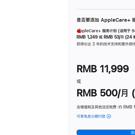
是否要添加 AppleCare+
AppleCare+ 服务计划 (适用于 Stu
RMB 1,249
或
RMB 53/月 (24 
获得长达 3 年的技术支持和意外损
RMB 11,999
或
RMB 500/月 (
含增值税及其他法定税费
：约 RMB 
可享免息分期付款
(Studio
Display
-
添