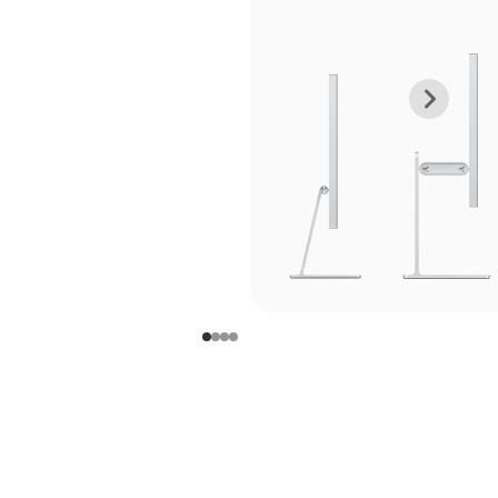
上
下
一
一
张
张
图
图
库
库
图
图
片
片
-
-
支
支
架
架