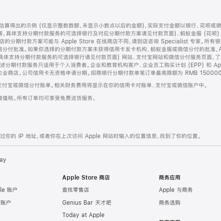
算得出的示例 (仅显示整数数额，未显示小数点以后的金额)，实际支付金额以银行、花呗或
等，具体支持分期付款服务的可选择银行及对应分期付款方案请见付款页面)、蚂蚁金服 (花呗
售店的分期付款方案可能与 Apple Store 在线商店不同，请到店咨询 Specialist 专
分付批准。如果你选择的分期付款方案未获得信用卡发卡机构、蚂蚁金服或微信分付的批准，Ap
具体支持分期付款服务的可选择银行请见付款页面) 网站、支付宝网站和微信分付服务页面，
期付款服务只适用于个人消费者。企业和教育机构客户、企业员工购买计划 (EPP) 和 Appl
企业商店。公司信用卡无资格申请分期。招商银行分期付款单笔订单最高限额为 RMB 150000
支付宝或微信分付账单。相关财务费用将显示在你的信用卡对账单、支付宝或微信账户中。
增值税。所有订单均可享受免费送货服务。
的 IP 地址，或者你在上次访问 Apple 网站时输入的位置信息，找到了你的位置。
ay
Apple Store 商店
商务应用
le 账户
查找零售店
Apple 与商务
e 账户
Genius Bar 天才吧
商务选购
Today at Apple