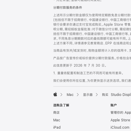
‡ 为近似值。金额可能随时间变动。
注
页
分期付款服务的条件
页
上述所示分期付款金额仅为使用特定期数免息分期付款估
脚
(包括但不限于招商银行、中国建设银行、中国工商银行
银行会要求你通过支付宝完成购买。Apple Store 零
呗分期，需经蚂蚁金服批准；对于微信分付分期，需经微信
括但不限于招商银行、中国建设银行、中国工商银行等，
求，不同免息分期期数对应的最低限额可能有所不同。上述分
上述方案不同，详情请参见教育商店、EPP 在线商店和
当商品有货并/或发货时，购物金额将计入你的信用卡、
产品按广告宣传价或标价提供分期付款服务。价格包含
此信息更新于 2026 年 7 月 30 日。
1. 重量依配置和制造工艺的不同而可能有所差异。
我们会使用你所在位置，为你更快显示送货选项。我们通过你
Mac
显示器
购买 Studio Displ
Apple
选购及了解
账户
商店
管理你的 App
Mac
Apple Stor
iPad
iCloud.com