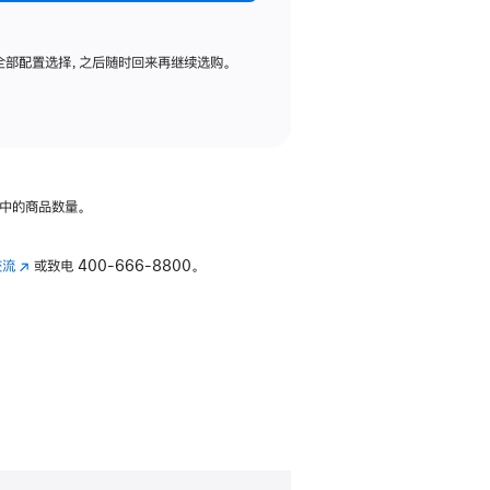
全部配置选择，之后随时回来再继续选购。
中的商品数量。
交流
(在
或致电
400-666-8800。
新
窗
口
中
打
开)