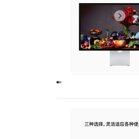
上
下
一
一
张
张
图
图
库
库
图
图
片
片
-
-
玻
玻
璃
璃
三种选择，灵活适应各种使
面
面
板
板