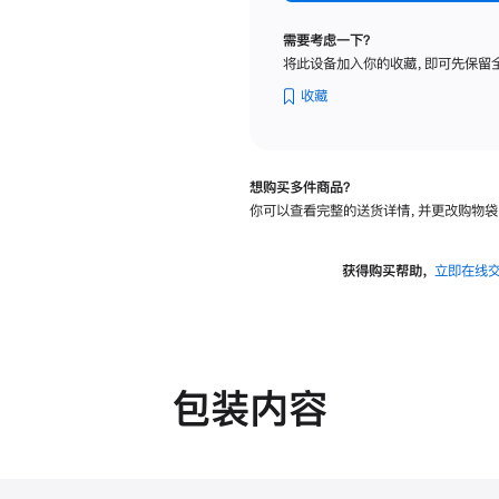
标
准
需要考虑一下？
玻
将此设备加入你的收藏，即可先保留
璃
面
收藏
板
-
VESA
想购买多件商品？
支
你可以查看完整的送货详情，并更改购物袋
架
转
换
获得购买帮助，
立即在线
器
的
分
期
付
包装内容
款
选
项)