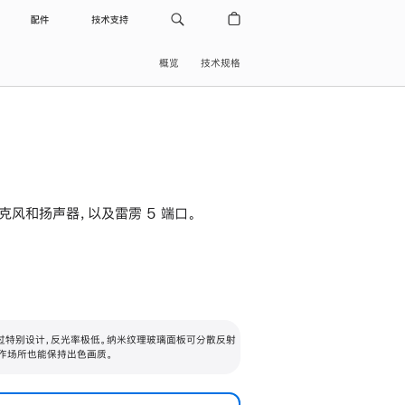
配件
技术支持
概览
技术规格
级麦克风和扬声器，以及雷雳 5 端口。
过特别设计，反光率极低。纳米纹理玻璃面板可分散反射
作场所也能保持出色画质。