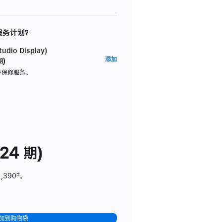
 服务计划？
dio Display)
AppleCare+
添加
期)
服
坏保修服务。
务
计
划
(适
用
于
24 期)
Studio
Display)
1,390
脚
‡。
注
加到购物袋