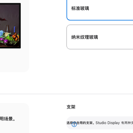
标准玻璃
纳米纹理玻璃
支架
用场景。
标配可调倾斜度的支架，提供 30 度的倾斜度
选
选择你合用的支架。
Studio Display
调节范围。
展