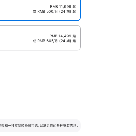
RMB 11,999
起
或 RMB 500/月 (24 期) 起
RMB 14,499
起
或 RMB 605/月 (24 期) 起
配可调倾斜度及高度的支架，额外增加 105
VESA 支架转换器
 有两种支架和一种支架转换器可选，以满足你的各种安装需求。
毫米的高度调节范围。
容的支架 (未随附)