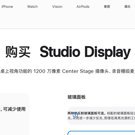
iPhone
Watch
Vision
AirPods
家居
娱乐
购买 Studio Display
桌上视角功能的 1200 万像素 Center Stage 摄像头、录音棚
玻璃面板
，可减少使用
纳米纹理玻璃面板可进一步减少反光，即使在
两种抗反射玻璃面板可选。
标配的玻璃面板经
。
有高亮光源的场所使用，也能保持出色画质。
展
光，从而进一步减少反光，即使在高亮光源的工
开