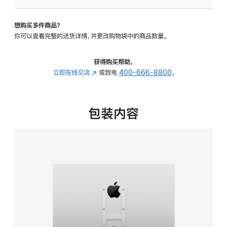
VESA
支
想购买多件商品？
架
你可以查看完整的送货详情，并更改购物袋中的商品数量。
转
换
器
获得购买帮助，
的
立即在线交流
(在
或致电
400-666-8800
。
分
新
期
窗
付
口
包装内容
款
中
选
打
项)
开)