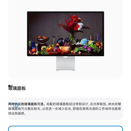
玻璃面板
两种抗反射玻璃面板可选。
标配的玻璃面板经过特别设计，反光率极低。纳米纹理
展
玻璃面板可分散反射光，从而进一步减少反光，即使在高亮光源的工作场所也能保
持出色画质。
开