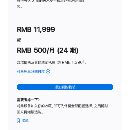
务
获得长达 3 年的技术支持和意外损坏保修服
务。
计
划
(适
RMB 11,999
用
于
或
Studio
RMB 500/月 (24 期)
Display
含增值税及其他法定税费
：约 RMB 1,390
脚
‡。
注
可享免息分期付款
(Studio
Display
-
添加到购物袋
标
准
需要考虑一下？
玻
将此设备加入你的收藏，即可先保留全部配置选择，之后随时
璃
回来再继续选购。
面
板
收藏
-