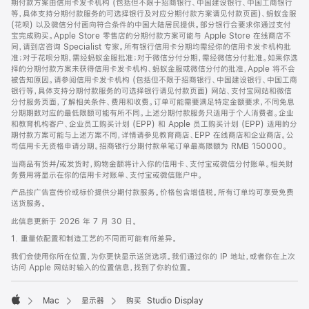
期付款方案由信用卡发卡机构 (包括但不限于招商银行、中国建设银行、中国工商银行
等，具体支持分期付款服务的可选择银行及对应分期付款方案请见付款页面)、蚂蚁金服
(花呗) 以及微信分付面向符合条件的中国大陆居民提供。部分银行会要求你通过支付
宝完成购买。Apple Store 零售店的分期付款方案可能与 Apple Store 在线商店不
同，请到店咨询 Specialist 专家。所有银行信用卡分期均需经你的信用卡发卡机构批
准；对于花呗分期，需经蚂蚁金服批准；对于微信分付分期，需经微信分付批准。如果你选
择的分期付款方案未获得信用卡发卡机构、蚂蚁金服或微信分付的批准，Apple 将不会
被告知原因。请参阅信用卡发卡机构 (包括但不限于招商银行、中国建设银行、中国工商
银行等，具体支持分期付款服务的可选择银行请见付款页面) 网站、支付宝网站和微信
分付服务页面，了解相关条件、费用和收费。订单可能需要满足特定金额要求，不同免息
分期期数对应的最低限额可能有所不同。上述分期付款服务只适用于个人消费者。企业
和教育机构客户、企业员工购买计划 (EPP) 和 Apple 员工购买计划 (EPP) 适用的分
期付款方案可能与上述方案不同，详情请参见教育商店、EPP 在线商店和企业商店。公
司信用卡无资格申请分期。招商银行分期付款单笔订单最高限额为 RMB 150000。
当商品有货并/或发货时，购物金额将计入你的信用卡、支付宝或微信分付账单。相关财
务费用将显示在你的信用卡对账单、支付宝或微信账户中。
产品按广告宣传价或标价提供分期付款服务。价格包含增值税。所有订单均可享受免费
送货服务。
此信息更新于 2026 年 7 月 30 日。
1. 重量依配置和制造工艺的不同而可能有所差异。
我们会使用你所在位置，为你更快显示送货选项。我们通过你的 IP 地址，或者你在上次
访问 Apple 网站时输入的位置信息，找到了你的位置。
Mac
显示器
购买 Studio Display