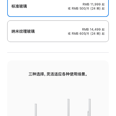
RMB 11,999
起
标准玻璃
或 RMB 500/月 (24 期) 起
RMB 14,499
起
纳米纹理玻璃
或 RMB 605/月 (24 期) 起
三种选择，灵活适应各种使用场景。
标