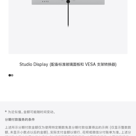
Studio Display (配备标准玻璃面板和 VESA 支架转换器)
网
脚
‡ 为近似值。金额可能随时间变动。
注
页
分期付款服务的条件
页
上述所示分期付款金额仅为使用特定期数免息分期付款估算得出的示例 (仅显示整数数
脚
额，未显示小数点以后的金额)，实际支付金额以银行、花呗或微信分付账单为准。上述分