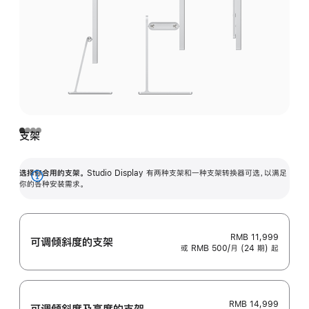
支架
选择你合用的支架。
Studio Display 有两种支架和一种支架转换器可选，以满足
展
你的各种安装需求。
开
RMB 11,999
可调倾斜度的支架
或 RMB 500/月 (24 期) 起
RMB 14,999
可调倾斜度及高‍度的支‍架