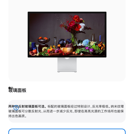
玻璃面板
两种抗反射玻璃面板可选。
标配的玻璃面板经过特别设计，反光率极低。纳米纹理
展
玻璃面板可分散反射光，从而进一步减少反光，即使在高亮光源的工作场所也能保
持出色画质。
开