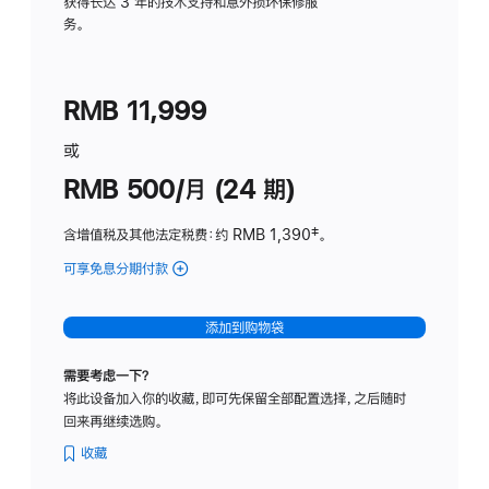
务
获得长达 3 年的技术支持和意外损坏保修服
务。
计
划
(适
RMB 11,999
用
于
或
Studio
RMB 500/月 (24 期)
Display
含增值税及其他法定税费
：约 RMB 1,390
脚
‡。
注
可享免息分期付款
(Studio
Display
-
添加到购物袋
标
准
需要考虑一下？
玻
将此设备加入你的收藏，即可先保留全部配置选择，之后随时
璃
回来再继续选购。
面
板
收藏
-