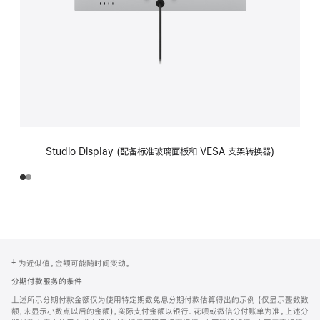
Studio Display (配备标准玻璃面板和 VESA 支架转换器)
网
脚
‡ 为近似值。金额可能随时间变动。
注
页
分期付款服务的条件
页
上述所示分期付款金额仅为使用特定期数免息分期付款估算得出的示例 (仅显示整数数
脚
额，未显示小数点以后的金额)，实际支付金额以银行、花呗或微信分付账单为准。上述分