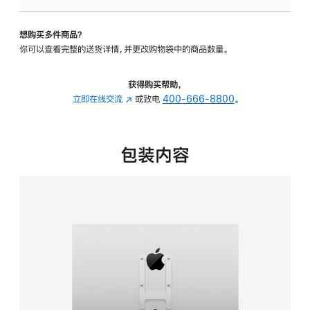
VESA
支
想购买多件商品？
架
你可以查看完整的送货详情，并更改购物袋中的商品数量。
转
换
器
获得购买帮助，
的
立即在线交流
(在
或致电
400-666-8800
。
分
新
期
窗
付
口
包装内容
款
中
选
打
项)
开)