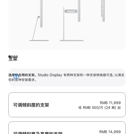
支架
选择你合用的支架。
Studio Display 有两种支架和一种支架转换器可选，以满足
展
你的各种安装需求。
开
RMB 11,999
可调倾斜度的支架
或 RMB 500/月 (24 期) 起
RMB 14,999
可调倾斜度及高‍度的支‍架