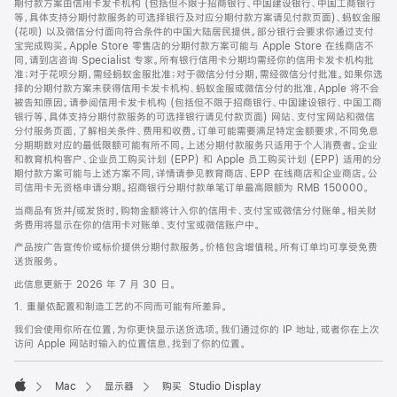
期付款方案由信用卡发卡机构 (包括但不限于招商银行、中国建设银行、中国工商银行
等，具体支持分期付款服务的可选择银行及对应分期付款方案请见付款页面)、蚂蚁金服
(花呗) 以及微信分付面向符合条件的中国大陆居民提供。部分银行会要求你通过支付
宝完成购买。Apple Store 零售店的分期付款方案可能与 Apple Store 在线商店不
同，请到店咨询 Specialist 专家。所有银行信用卡分期均需经你的信用卡发卡机构批
准；对于花呗分期，需经蚂蚁金服批准；对于微信分付分期，需经微信分付批准。如果你选
择的分期付款方案未获得信用卡发卡机构、蚂蚁金服或微信分付的批准，Apple 将不会
被告知原因。请参阅信用卡发卡机构 (包括但不限于招商银行、中国建设银行、中国工商
银行等，具体支持分期付款服务的可选择银行请见付款页面) 网站、支付宝网站和微信
分付服务页面，了解相关条件、费用和收费。订单可能需要满足特定金额要求，不同免息
分期期数对应的最低限额可能有所不同。上述分期付款服务只适用于个人消费者。企业
和教育机构客户、企业员工购买计划 (EPP) 和 Apple 员工购买计划 (EPP) 适用的分
期付款方案可能与上述方案不同，详情请参见教育商店、EPP 在线商店和企业商店。公
司信用卡无资格申请分期。招商银行分期付款单笔订单最高限额为 RMB 150000。
当商品有货并/或发货时，购物金额将计入你的信用卡、支付宝或微信分付账单。相关财
务费用将显示在你的信用卡对账单、支付宝或微信账户中。
产品按广告宣传价或标价提供分期付款服务。价格包含增值税。所有订单均可享受免费
送货服务。
此信息更新于 2026 年 7 月 30 日。
1. 重量依配置和制造工艺的不同而可能有所差异。
我们会使用你所在位置，为你更快显示送货选项。我们通过你的 IP 地址，或者你在上次
访问 Apple 网站时输入的位置信息，找到了你的位置。
Mac
显示器
购买 Studio Display