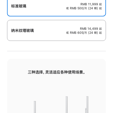
RMB 11,999
起
标准玻璃
或 RMB 500/月 (24 期) 起
RMB 14,499
起
纳米纹理玻璃
或 RMB 605/月 (24 期) 起
三种选择，灵活适应各种使用场景。
标