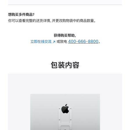
VESA
支
想购买多件商品？
架
你可以查看完整的送货详情，并更改购物袋中的商品数量。
转
换
器
获得购买帮助，
的
立即在线交流
(在
或致电
400-666-8800
。
分
新
期
窗
付
口
包装内容
款
中
选
打
项)
开)