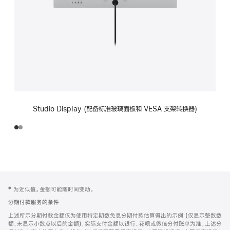
Studio Display (配备标准玻璃面板和 VESA 支架转换器)
网
脚
‡ 为近似值。金额可能随时间变动。
注
页
分期付款服务的条件
页
上述所示分期付款金额仅为使用特定期数免息分期付款估算得出的示例 (仅显示整数数
脚
额，未显示小数点以后的金额)，实际支付金额以银行、花呗或微信分付账单为准。上述分