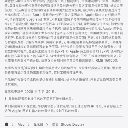
期付款方案由信用卡发卡机构 (包括但不限于招商银行、中国建设银行、中国工商银行
等，具体支持分期付款服务的可选择银行及对应分期付款方案请见付款页面)、蚂蚁金服
(花呗) 以及微信分付面向符合条件的中国大陆居民提供。部分银行会要求你通过支付
宝完成购买。Apple Store 零售店的分期付款方案可能与 Apple Store 在线商店不
同，请到店咨询 Specialist 专家。所有银行信用卡分期均需经你的信用卡发卡机构批
准；对于花呗分期，需经蚂蚁金服批准；对于微信分付分期，需经微信分付批准。如果你选
择的分期付款方案未获得信用卡发卡机构、蚂蚁金服或微信分付的批准，Apple 将不会
被告知原因。请参阅信用卡发卡机构 (包括但不限于招商银行、中国建设银行、中国工商
银行等，具体支持分期付款服务的可选择银行请见付款页面) 网站、支付宝网站和微信
分付服务页面，了解相关条件、费用和收费。订单可能需要满足特定金额要求，不同免息
分期期数对应的最低限额可能有所不同。上述分期付款服务只适用于个人消费者。企业
和教育机构客户、企业员工购买计划 (EPP) 和 Apple 员工购买计划 (EPP) 适用的分
期付款方案可能与上述方案不同，详情请参见教育商店、EPP 在线商店和企业商店。公
司信用卡无资格申请分期。招商银行分期付款单笔订单最高限额为 RMB 150000。
当商品有货并/或发货时，购物金额将计入你的信用卡、支付宝或微信分付账单。相关财
务费用将显示在你的信用卡对账单、支付宝或微信账户中。
产品按广告宣传价或标价提供分期付款服务。价格包含增值税。所有订单均可享受免费
送货服务。
此信息更新于 2026 年 7 月 30 日。
1. 重量依配置和制造工艺的不同而可能有所差异。
我们会使用你所在位置，为你更快显示送货选项。我们通过你的 IP 地址，或者你在上次
访问 Apple 网站时输入的位置信息，找到了你的位置。
Mac
显示器
购买 Studio Display