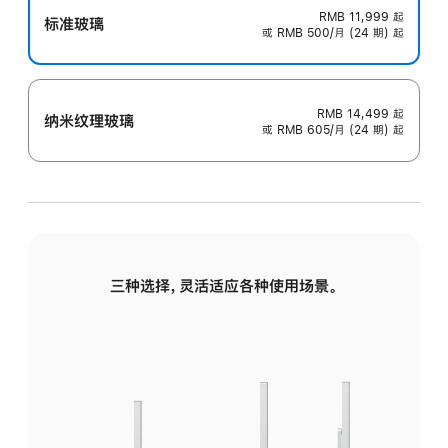
RMB 11,999
起
标准玻璃
或 RMB 500/月 (24 期) 起
RMB 14,499
起
纳米纹理玻璃
或 RMB 605/月 (24 期) 起
三种选择，灵活适应各种使用场景。
标