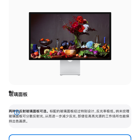
玻璃面板
两种抗反射玻璃面板可选。
标配的玻璃面板经过特别设计，反光率极低。纳米纹理
展
玻璃面板可分散反射光，从而进一步减少反光，即使在高亮光源的工作场所也能保
持出色画质。
开