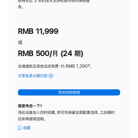
务
获得长达 3 年的技术支持和意外损坏保修服
务。
计
划
(适
RMB 11,999
用
于
或
Studio
RMB 500/月 (24 期)
Display
含增值税及其他法定税费
：约 RMB 1,390
脚
‡。
注
可享免息分期付款
(Studio
Display
-
添加到购物袋
标
准
需要考虑一下？
玻
将此设备加入你的收藏，即可先保留全部配置选择，之后随时
璃
回来再继续选购。
面
板
收藏
-