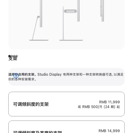
支架
选择你合用的支架。
Studio Display 有两种支架和一种支架转换器可选，以满足
展
你的各种安装需求。
开
RMB 11,999
可调倾斜度的支架
或 RMB 500/月 (24 期) 起
RMB 14,999
可调倾斜度及高‍度的支‍架