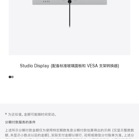
Studio Display (配备标准玻璃面板和 VESA 支架转换器)
网
脚
‡ 为近似值。金额可能随时间变动。
注
页
分期付款服务的条件
页
上述所示分期付款金额仅为使用特定期数免息分期付款估算得出的示例 (仅显示整数数
脚
额，未显示小数点以后的金额)，实际支付金额以银行、花呗或微信分付账单为准。上述分