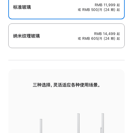
RMB 11,999
起
标准玻璃
或 RMB 500/月 (24 期) 起
RMB 14,499
起
纳米纹理玻璃
或 RMB 605/月 (24 期) 起
三种选择，灵活适应各种使用场景。
标