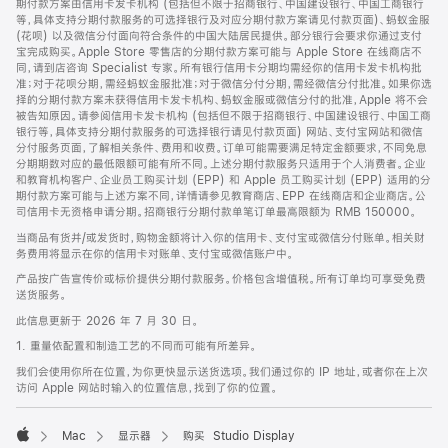
期付款方案由信用卡发卡机构 (包括但不限于招商银行、中国建设银行、中国工商银行
等，具体支持分期付款服务的可选择银行及对应分期付款方案请见付款页面)、蚂蚁金服
(花呗) 以及微信分付面向符合条件的中国大陆居民提供。部分银行会要求你通过支付
宝完成购买。Apple Store 零售店的分期付款方案可能与 Apple Store 在线商店不
同，请到店咨询 Specialist 专家。所有银行信用卡分期均需经你的信用卡发卡机构批
准；对于花呗分期，需经蚂蚁金服批准；对于微信分付分期，需经微信分付批准。如果你选
择的分期付款方案未获得信用卡发卡机构、蚂蚁金服或微信分付的批准，Apple 将不会
被告知原因。请参阅信用卡发卡机构 (包括但不限于招商银行、中国建设银行、中国工商
银行等，具体支持分期付款服务的可选择银行请见付款页面) 网站、支付宝网站和微信
分付服务页面，了解相关条件、费用和收费。订单可能需要满足特定金额要求，不同免息
分期期数对应的最低限额可能有所不同。上述分期付款服务只适用于个人消费者。企业
和教育机构客户、企业员工购买计划 (EPP) 和 Apple 员工购买计划 (EPP) 适用的分
期付款方案可能与上述方案不同，详情请参见教育商店、EPP 在线商店和企业商店。公
司信用卡无资格申请分期。招商银行分期付款单笔订单最高限额为 RMB 150000。
当商品有货并/或发货时，购物金额将计入你的信用卡、支付宝或微信分付账单。相关财
务费用将显示在你的信用卡对账单、支付宝或微信账户中。
产品按广告宣传价或标价提供分期付款服务。价格包含增值税。所有订单均可享受免费
送货服务。
此信息更新于 2026 年 7 月 30 日。
1. 重量依配置和制造工艺的不同而可能有所差异。
我们会使用你所在位置，为你更快显示送货选项。我们通过你的 IP 地址，或者你在上次
访问 Apple 网站时输入的位置信息，找到了你的位置。
Mac
显示器
购买 Studio Display