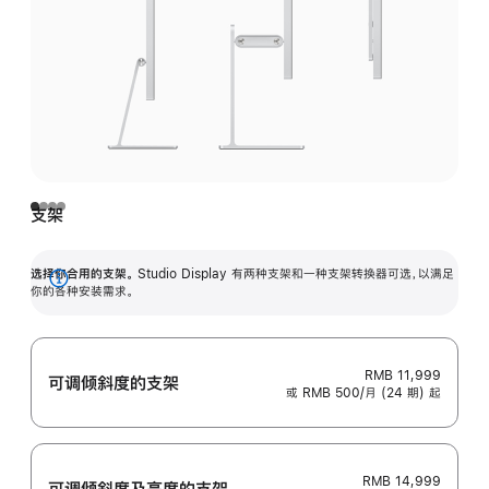
支架
选择你合用的支架。
Studio Display 有两种支架和一种支架转换器可选，以满足
展
你的各种安装需求。
开
RMB 11,999
可调倾斜度的支架
或 RMB 500/月 (24 期) 起
RMB 14,999
可调倾斜度及高‍度的支‍架