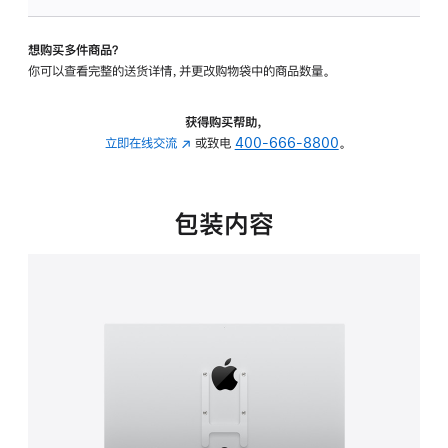
VESA
支
想购买多件商品？
架
你可以查看完整的送货详情，并更改购物袋中的商品数量。
转
换
器
获得购买帮助，
的
立即在线交流
(在
或致电
400-666-8800
。
分
新
期
窗
付
口
包装内容
款
中
选
打
项)
开)