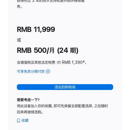
务
获得长达 3 年的技术支持和意外损坏保修服
务。
计
划
(适
RMB 11,999
用
于
或
Studio
RMB 500/月 (24 期)
Display
含增值税及其他法定税费
：约 RMB 1,390
脚
‡。
注
可享免息分期付款
(Studio
Display
-
添加到购物袋
标
准
需要考虑一下？
玻
将此设备加入你的收藏，即可先保留全部配置选择，之后随时
璃
回来再继续选购。
面
板
收藏
-