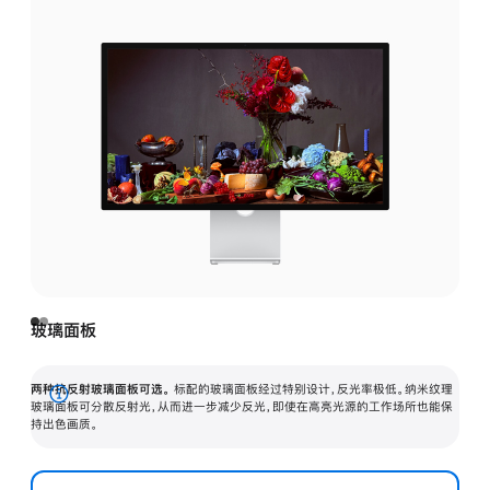
玻璃面板
两种抗反射玻璃面板可选。
标配的玻璃面板经过特别设计，反光率极低。纳米纹理
展
玻璃面板可分散反射光，从而进一步减少反光，即使在高亮光源的工作场所也能保
持出色画质。
开