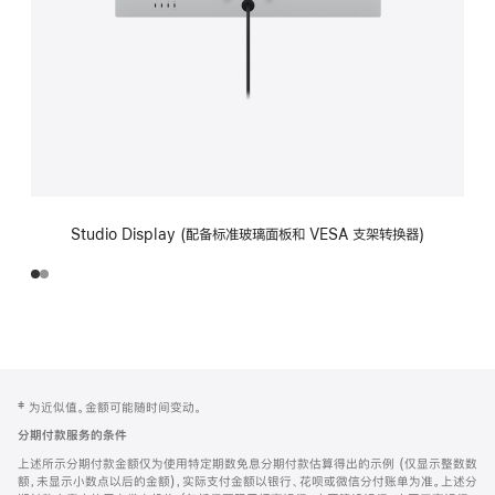
Studio Display (配备标准玻璃面板和 VESA 支架转换器)
网
脚
‡ 为近似值。金额可能随时间变动。
注
页
分期付款服务的条件
页
上述所示分期付款金额仅为使用特定期数免息分期付款估算得出的示例 (仅显示整数数
脚
额，未显示小数点以后的金额)，实际支付金额以银行、花呗或微信分付账单为准。上述分