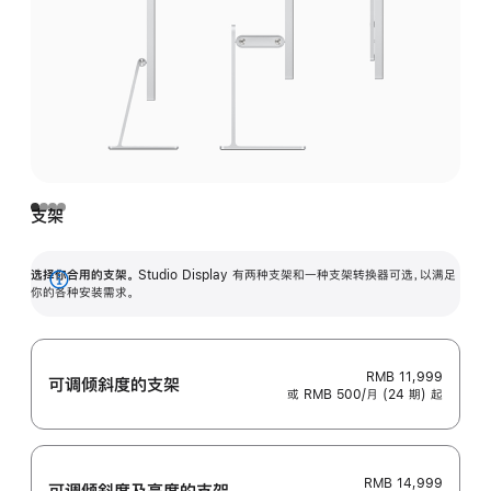
支架
选择你合用的支架。
Studio Display 有两种支架和一种支架转换器可选，以满足
展
你的各种安装需求。
开
RMB 11,999
可调倾斜度的支架
或 RMB 500/月 (24 期) 起
RMB 14,999
可调倾斜度及高‍度的支‍架