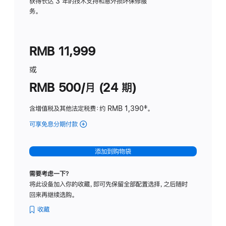
务
获得长达 3 年的技术支持和意外损坏保修服
务。
计
划
(适
RMB 11,999
用
于
或
Studio
RMB 500/月 (24 期)
Display
含增值税及其他法定税费
：约 RMB 1,390
脚
‡。
注
可享免息分期付款
(Studio
Display
-
添加到购物袋
标
准
需要考虑一下？
玻
将此设备加入你的收藏，即可先保留全部配置选择，之后随时
璃
回来再继续选购。
面
板
收藏
-