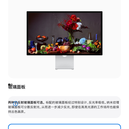
玻璃面板
两种抗反射玻璃面板可选。
标配的玻璃面板经过特别设计，反光率极低。纳米纹理
展
玻璃面板可分散反射光，从而进一步减少反光，即使在高亮光源的工作场所也能保
持出色画质。
开