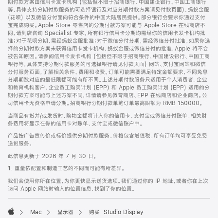
期付款方案由信用卡发卡机构 (包括但不限于招商银行、中国建设银行、中国工商银行
等，具体支持分期付款服务的可选择银行及对应分期付款方案请见付款页面)、蚂蚁金服
(花呗) 以及微信分付面向符合条件的中国大陆居民提供。部分银行会要求你通过支付
宝完成购买。Apple Store 零售店的分期付款方案可能与 Apple Store 在线商店不
同，请到店咨询 Specialist 专家。所有银行信用卡分期均需经你的信用卡发卡机构批
准；对于花呗分期，需经蚂蚁金服批准；对于微信分付分期，需经微信分付批准。如果你选
择的分期付款方案未获得信用卡发卡机构、蚂蚁金服或微信分付的批准，Apple 将不会
被告知原因。请参阅信用卡发卡机构 (包括但不限于招商银行、中国建设银行、中国工商
银行等，具体支持分期付款服务的可选择银行请见付款页面) 网站、支付宝网站和微信
分付服务页面，了解相关条件、费用和收费。订单可能需要满足特定金额要求，不同免息
分期期数对应的最低限额可能有所不同。上述分期付款服务只适用于个人消费者。企业
和教育机构客户、企业员工购买计划 (EPP) 和 Apple 员工购买计划 (EPP) 适用的分
期付款方案可能与上述方案不同，详情请参见教育商店、EPP 在线商店和企业商店。公
司信用卡无资格申请分期。招商银行分期付款单笔订单最高限额为 RMB 150000。
当商品有货并/或发货时，购物金额将计入你的信用卡、支付宝或微信分付账单。相关财
务费用将显示在你的信用卡对账单、支付宝或微信账户中。
产品按广告宣传价或标价提供分期付款服务。价格包含增值税。所有订单均可享受免费
送货服务。
此信息更新于 2026 年 7 月 30 日。
1. 重量依配置和制造工艺的不同而可能有所差异。
我们会使用你所在位置，为你更快显示送货选项。我们通过你的 IP 地址，或者你在上次
访问 Apple 网站时输入的位置信息，找到了你的位置。
Mac
显示器
购买 Studio Display