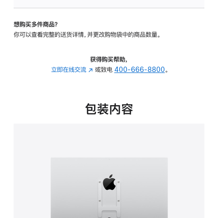
VESA
支
想购买多件商品？
架
你可以查看完整的送货详情，并更改购物袋中的商品数量。
转
换
器
获得购买帮助，
的
立即在线交流
(在
或致电
400-666-8800
。
分
新
期
窗
付
口
包装内容
款
中
选
打
项)
开)