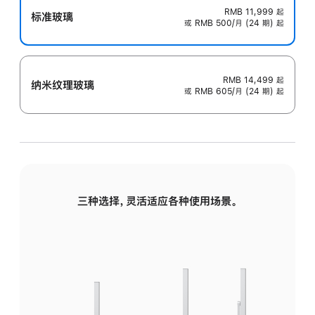
RMB 11,999
起
标准玻璃
或 RMB 500/月 (24 期) 起
RMB 14,499
起
纳米纹理玻璃
或 RMB 605/月 (24 期) 起
三种选择，灵活适应各种使用场景。
标