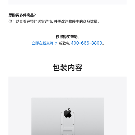
VESA
支
想购买多件商品？
架
你可以查看完整的送货详情，并更改购物袋中的商品数量。
转
换
器
获得购买帮助，
的
立即在线交流
(在
或致电
400-666-8800
。
分
新
期
窗
付
口
包装内容
款
中
选
打
项)
开)