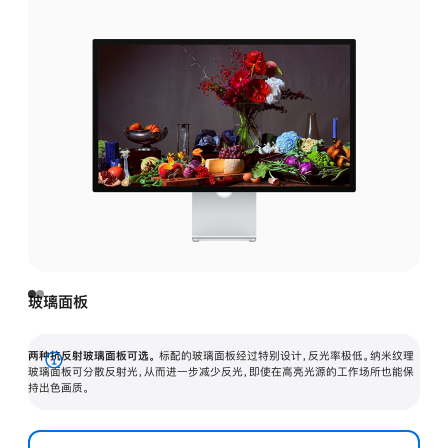
玻璃面板
两种抗反射玻璃面板可选。
标配的玻璃面板经过特别设计，反光率极低。纳米纹理
展
玻璃面板可分散反射光，从而进一步减少反光，即使在高亮光源的工作场所也能保
持出色画质。
开