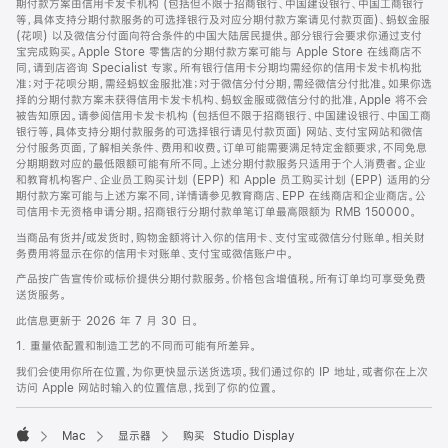
期付款方案由信用卡发卡机构 (包括但不限于招商银行、中国建设银行、中国工商银行
等，具体支持分期付款服务的可选择银行及对应分期付款方案请见付款页面)、蚂蚁金服
(花呗) 以及微信分付面向符合条件的中国大陆居民提供。部分银行会要求你通过支付
宝完成购买。Apple Store 零售店的分期付款方案可能与 Apple Store 在线商店不
同，请到店咨询 Specialist 专家。所有银行信用卡分期均需经你的信用卡发卡机构批
准；对于花呗分期，需经蚂蚁金服批准；对于微信分付分期，需经微信分付批准。如果你选
择的分期付款方案未获得信用卡发卡机构、蚂蚁金服或微信分付的批准，Apple 将不会
被告知原因。请参阅信用卡发卡机构 (包括但不限于招商银行、中国建设银行、中国工商
银行等，具体支持分期付款服务的可选择银行请见付款页面) 网站、支付宝网站和微信
分付服务页面，了解相关条件、费用和收费。订单可能需要满足特定金额要求，不同免息
分期期数对应的最低限额可能有所不同。上述分期付款服务只适用于个人消费者。企业
和教育机构客户、企业员工购买计划 (EPP) 和 Apple 员工购买计划 (EPP) 适用的分
期付款方案可能与上述方案不同，详情请参见教育商店、EPP 在线商店和企业商店。公
司信用卡无资格申请分期。招商银行分期付款单笔订单最高限额为 RMB 150000。
当商品有货并/或发货时，购物金额将计入你的信用卡、支付宝或微信分付账单。相关财
务费用将显示在你的信用卡对账单、支付宝或微信账户中。
产品按广告宣传价或标价提供分期付款服务。价格包含增值税。所有订单均可享受免费
送货服务。
此信息更新于 2026 年 7 月 30 日。
1. 重量依配置和制造工艺的不同而可能有所差异。
我们会使用你所在位置，为你更快显示送货选项。我们通过你的 IP 地址，或者你在上次
访问 Apple 网站时输入的位置信息，找到了你的位置。
Mac
显示器
购买 Studio Display