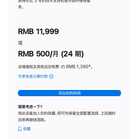
务
获得长达 3 年的技术支持和意外损坏保修服
务。
计
划
(适
RMB 11,999
用
于
或
Studio
RMB 500/月 (24 期)
Display
含增值税及其他法定税费
：约 RMB 1,390
脚
‡。
注
可享免息分期付款
(Studio
Display
-
添加到购物袋
标
准
需要考虑一下？
玻
将此设备加入你的收藏，即可先保留全部配置选择，之后随时
璃
回来再继续选购。
面
板
收藏
-