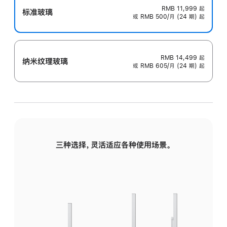
RMB 11,999
起
标准玻璃
或 RMB 500/月 (24 期) 起
RMB 14,499
起
纳米纹理玻璃
或 RMB 605/月 (24 期) 起
三种选择，灵活适应各种使用场景。
标