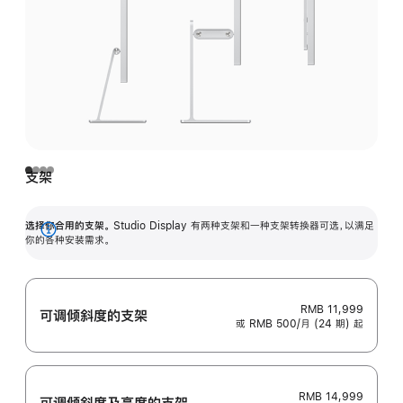
支架
选择你合用的支架。
Studio Display 有两种支架和一种支架转换器可选，以满足
展
你的各种安装需求。
开
RMB 11,999
可调倾斜度的支架
或 RMB 500/月 (24 期) 起
RMB 14,999
可调倾斜度及高‍度的支‍架