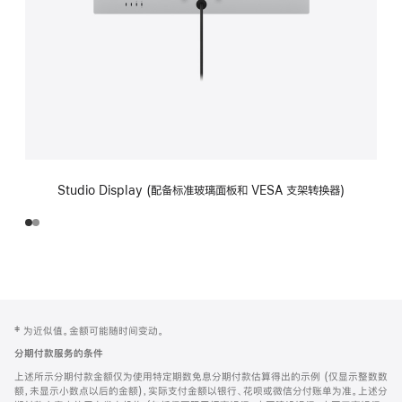
Studio Display (配备标准玻璃面板和 VESA 支架转换器)
网
脚
‡ 为近似值。金额可能随时间变动。
注
页
分期付款服务的条件
页
上述所示分期付款金额仅为使用特定期数免息分期付款估算得出的示例 (仅显示整数数
脚
额，未显示小数点以后的金额)，实际支付金额以银行、花呗或微信分付账单为准。上述分