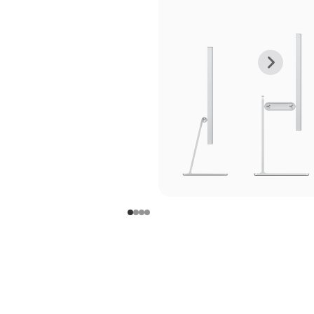
上
下
一
一
张
张
图
图
库
库
图
图
片
片
-
-
支
支
架
架