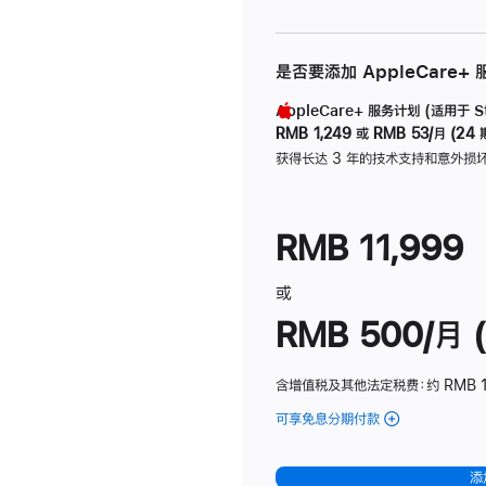
是否要添加 AppleCare+
AppleCare+ 服务计划 (适用于 Stu
RMB 1,249
或
RMB 53/月 (24 
获得长达 3 年的技术支持和意外损
RMB 11,999
或
RMB 500/月 (
含增值税及其他法定税费
：约 RMB 
可享免息分期付款
(Studio
Display
-
添