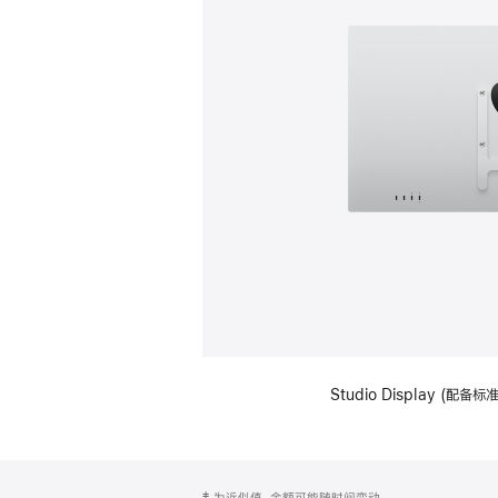
Studio Display (配
网
脚