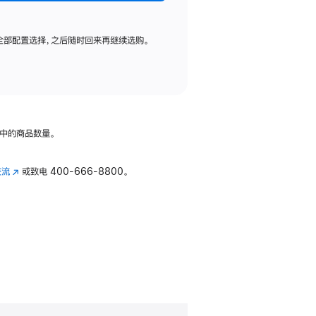
全部配置选择，之后随时回来再继续选购。
中的商品数量。
交流
(在
或致电
400-666-8800。
新
窗
口
中
打
开)