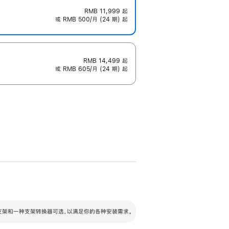
RMB 11,999
起
或 RMB 500/月 (24 期) 起
RMB 14,499
起
或 RMB 605/月 (24 期) 起
配可调倾斜度及高度的支架，额外增加 105
VESA 支架转换器
 有两种支架和一种支架转换器可选，以满足你的各种安装需求。
毫米的高度调节范围。
容的支架 (未随附)