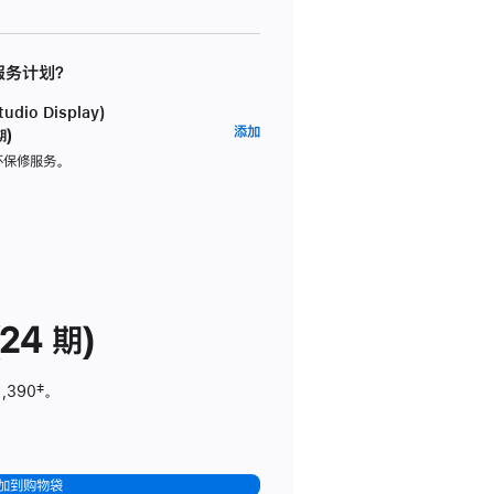
 服务计划？
dio Display)
AppleCare+
添加
期)
服
坏保修服务。
务
计
划
(适
用
于
24 期)
Studio
Display)
1,390
脚
‡。
注
加到购物袋