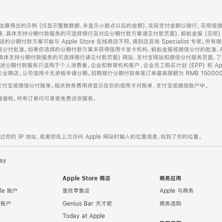
算得出的示例 (仅显示整数数额，未显示小数点以后的金额)，实际支付金额以银行、花呗或
等，具体支持分期付款服务的可选择银行及对应分期付款方案请见付款页面)、蚂蚁金服 (花呗
售店的分期付款方案可能与 Apple Store 在线商店不同，请到店咨询 Specialist 专
分付批准。如果你选择的分期付款方案未获得信用卡发卡机构、蚂蚁金服或微信分付的批准，Ap
具体支持分期付款服务的可选择银行请见付款页面) 网站、支付宝网站和微信分付服务页面，
期付款服务只适用于个人消费者。企业和教育机构客户、企业员工购买计划 (EPP) 和 Appl
企业商店。公司信用卡无资格申请分期。招商银行分期付款单笔订单最高限额为 RMB 150000
支付宝或微信分付账单。相关财务费用将显示在你的信用卡对账单、支付宝或微信账户中。
增值税。所有订单均可享受免费送货服务。
的 IP 地址，或者你在上次访问 Apple 网站时输入的位置信息，找到了你的位置。
ay
Apple Store 商店
商务应用
le 账户
查找零售店
Apple 与商务
e 账户
Genius Bar 天才吧
商务选购
Today at Apple