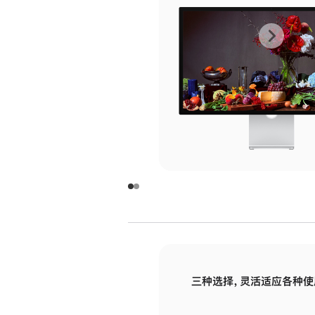
上
下
一
一
张
张
图
图
库
库
图
图
片
片
-
-
玻
玻
璃
璃
三种选择，灵活适应各种使
面
面
板
板