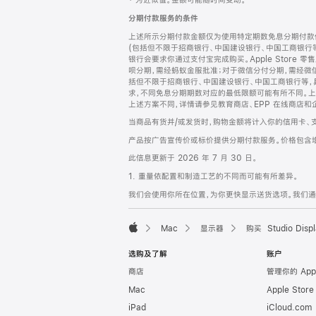
‡ 为近似值。金额可能随时间变动。
注
页
分期付款服务的条件
页
上述所示分期付款金额仅为使用特定期数免息分期付款估
脚
(包括但不限于招商银行、中国建设银行、中国工商银行
银行会要求你通过支付宝完成购买。Apple Store 零
呗分期，需经蚂蚁金服批准；对于微信分付分期，需经微信
括但不限于招商银行、中国建设银行、中国工商银行等，
求，不同免息分期期数对应的最低限额可能有所不同。上述分
上述方案不同，详情请参见教育商店、EPP 在线商店和
当商品有货并/或发货时，购物金额将计入你的信用卡、
产品按广告宣传价或标价提供分期付款服务。价格包含
此信息更新于 2026 年 7 月 30 日。
1. 重量依配置和制造工艺的不同而可能有所差异。
我们会使用你所在位置，为你更快显示送货选项。我们通过你
Mac
显示器
购买 Studio Displ
Apple
选购及了解
账户
商店
管理你的 App
Mac
Apple Stor
iPad
iCloud.com