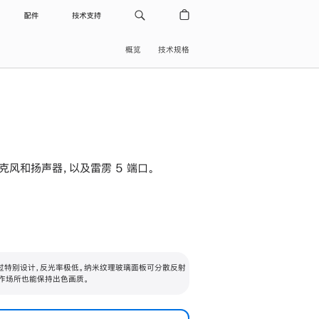
配件
技术支持
概览
技术规格
级麦克风和扬声器，以及雷雳 5 端口。
过特别设计，反光率极低。纳米纹理玻璃面板可分散反射
作场所也能保持出色画质。