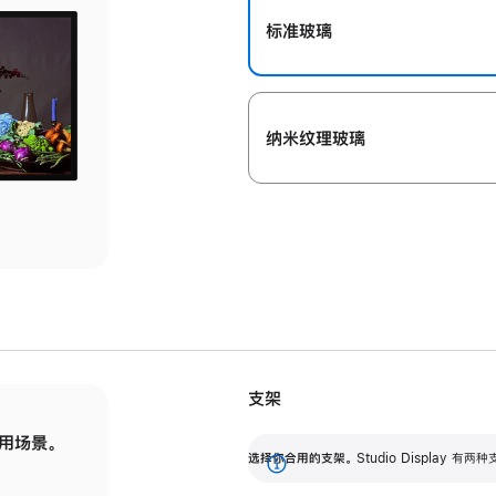
标准玻璃
纳米纹理玻璃
支架
用场景。
标配可调倾斜度的支架，提供 30 度的倾斜度
选
选择你合用的支架。
Studio Display
调节范围。
展