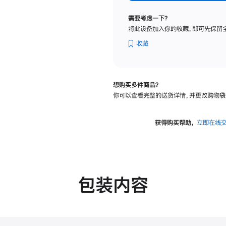
标
准
需要考虑一下？
玻
将此设备加入你的收藏，即可先保留
璃
面
收藏
板
-
VESA
想购买多件商品？
支
你可以查看完整的送货详情，并更改购物袋
架
转
换
获得购买帮助，
立即在线
器
的
分
期
付
包装内容
款
选
项)