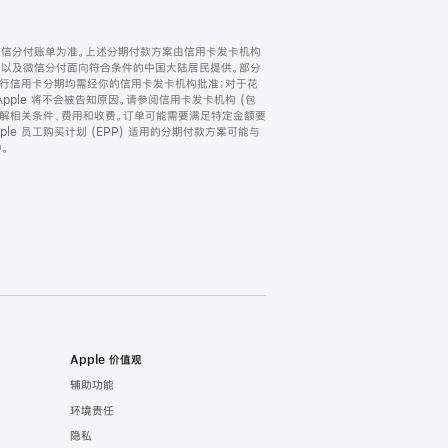
微信分付账单为准。上述分期付款方案由信用卡发卡机构
) 以及微信分付面向符合条件的中国大陆居民提供。部分
家。所有银行信用卡分期均需经你的信用卡发卡机构批准；对于花
ple 将不会被告知原因。请参阅信用卡发卡机构 (包
了解相关条件、费用和收费。订单可能需要满足特定金额要
e 员工购买计划 (EPP) 适用的分期付款方案可能与
。
Apple 价值观
辅助功能
环境责任
隐私