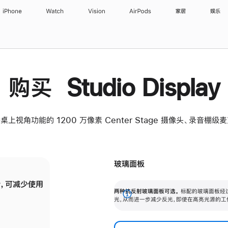
iPhone
Watch
Vision
AirPods
家居
娱乐
购买 Studio Display
桌上视角功能的 1200 万像素 Center Stage 摄像头、录音棚
玻璃面板
，可减少使用
纳米纹理玻璃面板可进一步减少反光，即使在
两种抗反射玻璃面板可选。
标配的玻璃面板经
。
有高亮光源的场所使用，也能保持出色画质。
展
光，从而进一步减少反光，即使在高亮光源的工
开