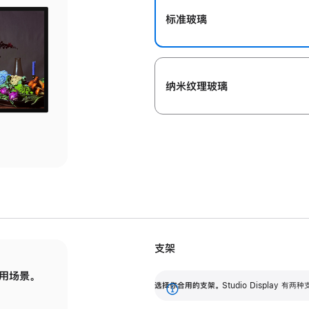
标准玻璃
纳米纹理玻璃
支架
用场景。
标配可调倾斜度的支架，提供 30 度的倾斜度
选
选择你合用的支架。
Studio Display
调节范围。
展