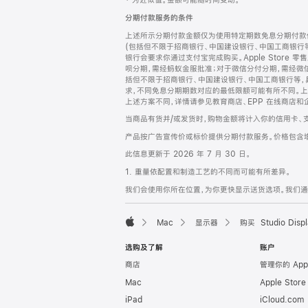
‡ 为近似值。金额可能随时间变动。
注
页
分期付款服务的条件
页
上述所示分期付款金额仅为使用特定期数免息分期付款估
脚
(包括但不限于招商银行、中国建设银行、中国工商银行
银行会要求你通过支付宝完成购买。Apple Store 零
呗分期，需经蚂蚁金服批准；对于微信分付分期，需经微信
括但不限于招商银行、中国建设银行、中国工商银行等，
求，不同免息分期期数对应的最低限额可能有所不同。上述分
上述方案不同，详情请参见教育商店、EPP 在线商店和
当商品有货并/或发货时，购物金额将计入你的信用卡、
产品按广告宣传价或标价提供分期付款服务。价格包含
此信息更新于 2026 年 7 月 30 日。
1. 重量依配置和制造工艺的不同而可能有所差异。
我们会使用你所在位置，为你更快显示送货选项。我们通过你
Mac
显示器
购买 Studio Displ
Apple
选购及了解
账户
商店
管理你的 App
Mac
Apple Stor
iPad
iCloud.com