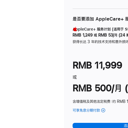
是否要添加 AppleCare+
AppleCare+ 服务计划 (适用于 Stu
RMB 1,249
或
RMB 53/月 (24 
获得长达 3 年的技术支持和意外损
RMB 11,999
或
RMB 500/月 (
含增值税及其他法定税费
：约 RMB 
可享免息分期付款
(Studio
Display
-
添