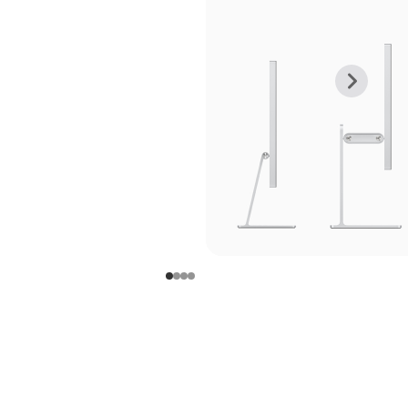
上
下
一
一
张
张
图
图
库
库
图
图
片
片
-
-
支
支
架
架