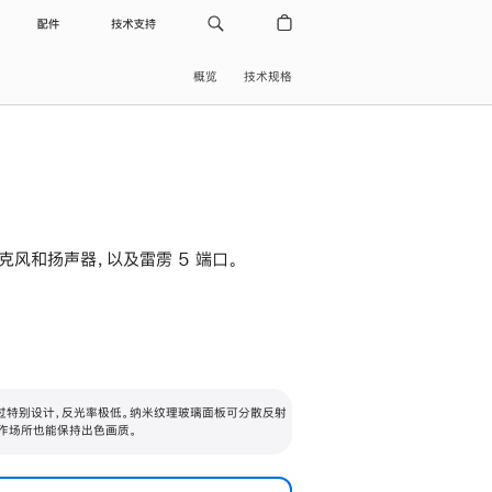
配件
技术支持
概览
技术规格
级麦克风和扬声器，以及雷雳 5 端口。
过特别设计，反光率极低。纳米纹理玻璃面板可分散反射
作场所也能保持出色画质。