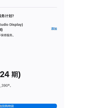
 服务计划？
dio Display)
AppleCare+
添加
期)
服
坏保修服务。
务
计
划
(适
用
于
24 期)
Studio
Display)
1,390
脚
‡。
注
加到购物袋