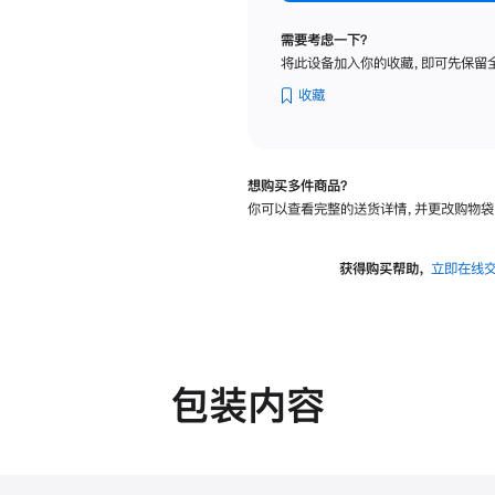
标
准
需要考虑一下？
玻
将此设备加入你的收藏，即可先保留
璃
面
收藏
板
-
VESA
想购买多件商品？
支
你可以查看完整的送货详情，并更改购物袋
架
转
换
获得购买帮助，
立即在线
器
的
分
期
付
包装内容
款
选
项)