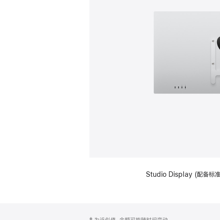
Studio Display (配
网
脚