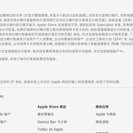
算得出的示例 (仅显示整数数额，未显示小数点以后的金额)，实际支付金额以银行、花呗或
等，具体支持分期付款服务的可选择银行及对应分期付款方案请见付款页面)、蚂蚁金服 (花呗
售店的分期付款方案可能与 Apple Store 在线商店不同，请到店咨询 Specialist 专
分付批准。如果你选择的分期付款方案未获得信用卡发卡机构、蚂蚁金服或微信分付的批准，Ap
具体支持分期付款服务的可选择银行请见付款页面) 网站、支付宝网站和微信分付服务页面，
期付款服务只适用于个人消费者。企业和教育机构客户、企业员工购买计划 (EPP) 和 Appl
企业商店。公司信用卡无资格申请分期。招商银行分期付款单笔订单最高限额为 RMB 150000
支付宝或微信分付账单。相关财务费用将显示在你的信用卡对账单、支付宝或微信账户中。
增值税。所有订单均可享受免费送货服务。
的 IP 地址，或者你在上次访问 Apple 网站时输入的位置信息，找到了你的位置。
ay
Apple Store 商店
商务应用
le 账户
查找零售店
Apple 与商务
e 账户
Genius Bar 天才吧
商务选购
Today at Apple