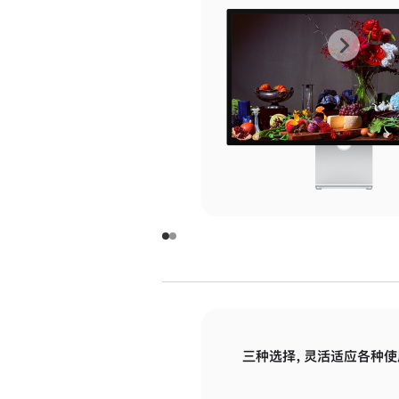
上
下
一
一
张
张
图
图
库
库
图
图
片
片
-
-
玻
玻
璃
璃
三种选择，灵活适应各种使
面
面
板
板