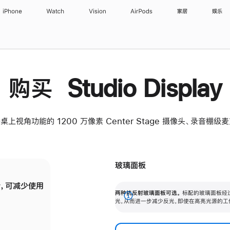
iPhone
Watch
Vision
AirPods
家居
娱乐
购买 Studio Display
桌上视角功能的 1200 万像素 Center Stage 摄像头、录音棚
玻璃面板
，可减少使用
纳米纹理玻璃面板可进一步减少反光，即使在
两种抗反射玻璃面板可选。
标配的玻璃面板经
。
有高亮光源的场所使用，也能保持出色画质。
展
光，从而进一步减少反光，即使在高亮光源的工
开