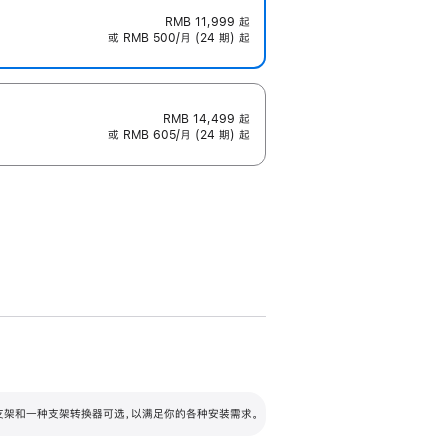
RMB 11,999
起
或 RMB 500/月 (24 期) 起
RMB 14,499
起
或 RMB 605/月 (24 期) 起
配可调倾斜度及高度的支架，额外增加 105
VESA 支架转换器
 有两种支架和一种支架转换器可选，以满足你的各种安装需求。
毫米的高度调节范围。
容的支架 (未随附)