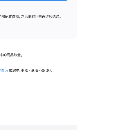
全部配置选择，之后随时回来再继续选购。
中的商品数量。
交流
(在
或致电
400-666-8800。
新
窗
口
中
打
开)