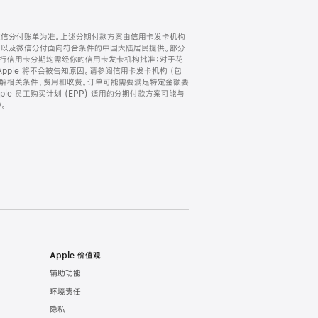
微信分付账单为准。上述分期付款方案由信用卡发卡机构
) 以及微信分付面向符合条件的中国大陆居民提供。部分
家。所有银行信用卡分期均需经你的信用卡发卡机构批准；对于花
ple 将不会被告知原因。请参阅信用卡发卡机构 (包
了解相关条件、费用和收费。订单可能需要满足特定金额要
e 员工购买计划 (EPP) 适用的分期付款方案可能与
。
Apple 价值观
辅助功能
环境责任
隐私