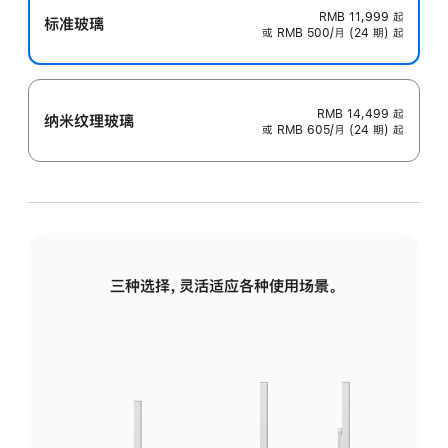
RMB 11,999
起
标准玻璃
或 RMB 500/月 (24 期) 起
RMB 14,499
起
纳米纹理玻璃
或 RMB 605/月 (24 期) 起
三种选择，灵活适应各种使用场景。
标