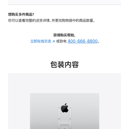
VESA
支
想购买多件商品？
架
你可以查看完整的送货详情，并更改购物袋中的商品数量。
转
换
器
获得购买帮助，
的
立即在线交流
(在
或致电
400-666-8800
。
分
新
期
窗
付
口
包装内容
款
中
选
打
项)
开)