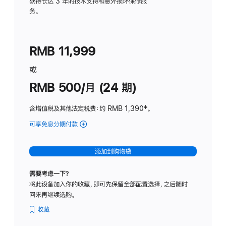
务
获得长达 3 年的技术支持和意外损坏保修服
务。
计
划
(适
RMB 11,999
用
于
或
Studio
RMB 500/月 (24 期)
Display
含增值税及其他法定税费
：约 RMB 1,390
脚
‡。
注
可享免息分期付款
(Studio
Display
-
添加到购物袋
标
准
需要考虑一下？
玻
将此设备加入你的收藏，即可先保留全部配置选择，之后随时
璃
回来再继续选购。
面
板
收藏
-