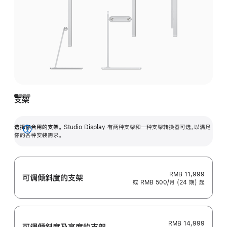
支架
选择你合用的支架。
Studio Display 有两种支架和一种支架转换器可选，以满足
展
你的各种安装需求。
开
RMB 11,999
可调倾斜度的支架
或 RMB 500/月 (24 期) 起
RMB 14,999
可调倾斜度及高‍度的支‍架