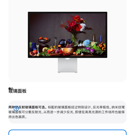
玻璃面板
两种抗反射玻璃面板可选。
标配的玻璃面板经过特别设计，反光率极低。纳米纹理
展
玻璃面板可分散反射光，从而进一步减少反光，即使在高亮光源的工作场所也能保
持出色画质。
开