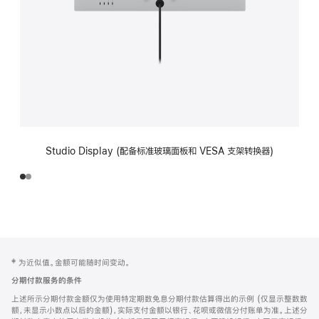
Studio Display (配备标准玻璃面板和 VESA 支架转换器)
网
脚
‡ 为近似值。金额可能随时间变动。
注
页
分期付款服务的条件
页
上述所示分期付款金额仅为使用特定期数免息分期付款估算得出的示例 (仅显示整数数
脚
额，未显示小数点以后的金额)，实际支付金额以银行、花呗或微信分付账单为准。上述分