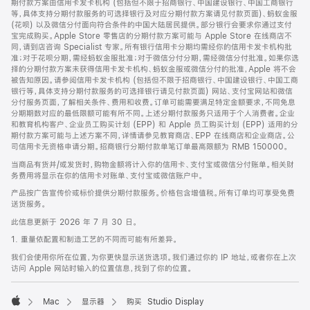
期付款方案由信用卡发卡机构 (包括但不限于招商银行、中国建设银行、中国工商银行
等，具体支持分期付款服务的可选择银行及对应分期付款方案请见付款页面)、蚂蚁金服
(花呗) 以及微信分付面向符合条件的中国大陆居民提供。部分银行会要求你通过支付
宝完成购买。Apple Store 零售店的分期付款方案可能与 Apple Store 在线商店不
同，请到店咨询 Specialist 专家。所有银行信用卡分期均需经你的信用卡发卡机构批
准；对于花呗分期，需经蚂蚁金服批准；对于微信分付分期，需经微信分付批准。如果你选
择的分期付款方案未获得信用卡发卡机构、蚂蚁金服或微信分付的批准，Apple 将不会
被告知原因。请参阅信用卡发卡机构 (包括但不限于招商银行、中国建设银行、中国工商
银行等，具体支持分期付款服务的可选择银行请见付款页面) 网站、支付宝网站和微信
分付服务页面，了解相关条件、费用和收费。订单可能需要满足特定金额要求，不同免息
分期期数对应的最低限额可能有所不同。上述分期付款服务只适用于个人消费者。企业
和教育机构客户、企业员工购买计划 (EPP) 和 Apple 员工购买计划 (EPP) 适用的分
期付款方案可能与上述方案不同，详情请参见教育商店、EPP 在线商店和企业商店。公
司信用卡无资格申请分期。招商银行分期付款单笔订单最高限额为 RMB 150000。
当商品有货并/或发货时，购物金额将计入你的信用卡、支付宝或微信分付账单。相关财
务费用将显示在你的信用卡对账单、支付宝或微信账户中。
产品按广告宣传价或标价提供分期付款服务。价格包含增值税。所有订单均可享受免费
送货服务。
此信息更新于 2026 年 7 月 30 日。
1. 重量依配置和制造工艺的不同而可能有所差异。
我们会使用你所在位置，为你更快显示送货选项。我们通过你的 IP 地址，或者你在上次
访问 Apple 网站时输入的位置信息，找到了你的位置。
Mac
显示器
购买 Studio Display