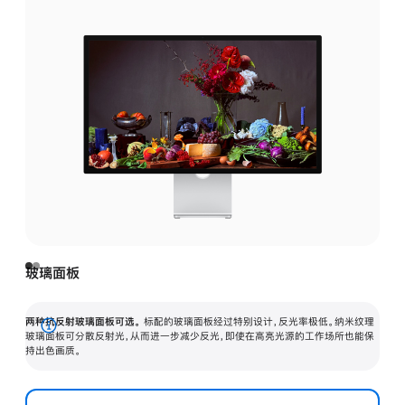
玻璃面板
两种抗反射玻璃面板可选。
标配的玻璃面板经过特别设计，反光率极低。纳米纹理
展
玻璃面板可分散反射光，从而进一步减少反光，即使在高亮光源的工作场所也能保
持出色画质。
开