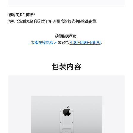
VESA
支
想购买多件商品？
架
你可以查看完整的送货详情，并更改购物袋中的商品数量。
转
换
器
获得购买帮助，
的
立即在线交流
(在
或致电
400-666-8800
。
分
新
期
窗
付
口
包装内容
款
中
选
打
项)
开)