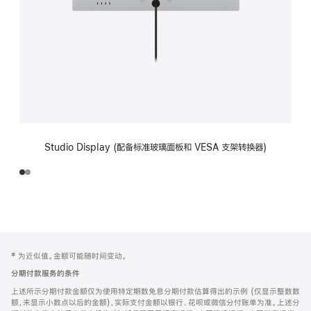
Studio Display (配备标准玻璃面板和 VESA 支架转换器)
网
脚
‡ 为近似值。金额可能随时间变动。
注
页
分期付款服务的条件
页
上述所示分期付款金额仅为使用特定期数免息分期付款估算得出的示例 (仅显示整数数
脚
额，未显示小数点以后的金额)，实际支付金额以银行、花呗或微信分付账单为准。上述分