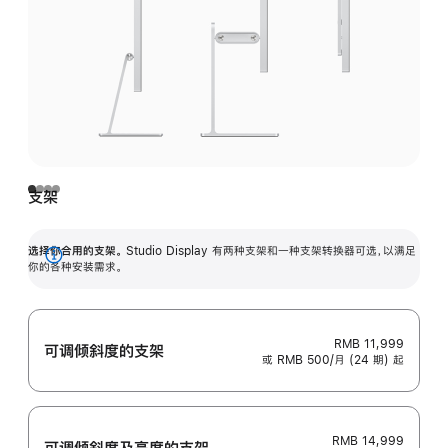
支架
选择你合用的支架。
Studio Display 有两种支架和一种支架转换器可选，以满足
展
你的各种安装需求。
开
RMB 11,999
可调倾斜度的支架
或 RMB 500/月 (24 期) 起
RMB 14,999
可调倾斜度及高‍度的支‍架