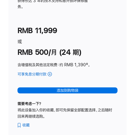
务
获得长达 3 年的技术支持和意外损坏保修服
务。
计
划
(适
RMB 11,999
用
于
或
Studio
RMB 500/月 (24 期)
Display
含增值税及其他法定税费
：约 RMB 1,390
脚
‡。
注
可享免息分期付款
(Studio
Display
-
添加到购物袋
标
准
需要考虑一下？
玻
将此设备加入你的收藏，即可先保留全部配置选择，之后随时
璃
回来再继续选购。
面
板
收藏
-