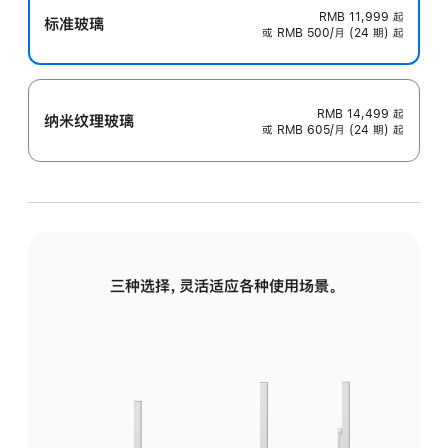
RMB 11,999
起
标准玻璃
或 RMB 500/月 (24 期) 起
RMB 14,499
起
纳米纹理玻璃
或 RMB 605/月 (24 期) 起
三种选择，灵活适应各种使用场景。
标