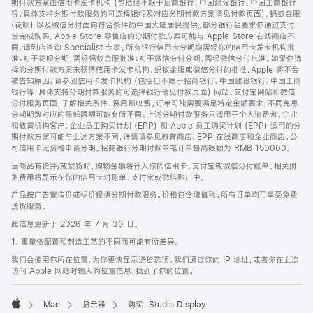
期付款方案由信用卡发卡机构 (包括但不限于招商银行、中国建设银行、中国工商银行
等，具体支持分期付款服务的可选择银行及对应分期付款方案请见付款页面)、蚂蚁金服
(花呗) 以及微信分付面向符合条件的中国大陆居民提供。部分银行会要求你通过支付
宝完成购买。Apple Store 零售店的分期付款方案可能与 Apple Store 在线商店不
同，请到店咨询 Specialist 专家。所有银行信用卡分期均需经你的信用卡发卡机构批
准；对于花呗分期，需经蚂蚁金服批准；对于微信分付分期，需经微信分付批准。如果你选
择的分期付款方案未获得信用卡发卡机构、蚂蚁金服或微信分付的批准，Apple 将不会
被告知原因。请参阅信用卡发卡机构 (包括但不限于招商银行、中国建设银行、中国工商
银行等，具体支持分期付款服务的可选择银行请见付款页面) 网站、支付宝网站和微信
分付服务页面，了解相关条件、费用和收费。订单可能需要满足特定金额要求，不同免息
分期期数对应的最低限额可能有所不同。上述分期付款服务只适用于个人消费者。企业
和教育机构客户、企业员工购买计划 (EPP) 和 Apple 员工购买计划 (EPP) 适用的分
期付款方案可能与上述方案不同，详情请参见教育商店、EPP 在线商店和企业商店。公
司信用卡无资格申请分期。招商银行分期付款单笔订单最高限额为 RMB 150000。
当商品有货并/或发货时，购物金额将计入你的信用卡、支付宝或微信分付账单。相关财
务费用将显示在你的信用卡对账单、支付宝或微信账户中。
产品按广告宣传价或标价提供分期付款服务。价格包含增值税。所有订单均可享受免费
送货服务。
此信息更新于 2026 年 7 月 30 日。
1. 重量依配置和制造工艺的不同而可能有所差异。
我们会使用你所在位置，为你更快显示送货选项。我们通过你的 IP 地址，或者你在上次
访问 Apple 网站时输入的位置信息，找到了你的位置。
Mac
显示器
购买 Studio Display