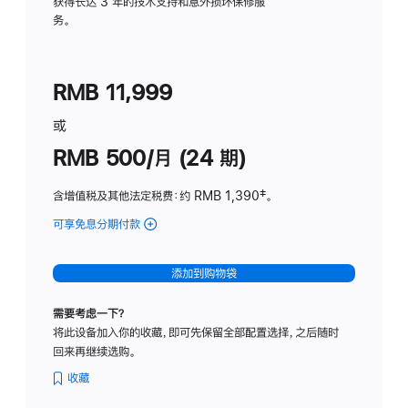
务
获得长达 3 年的技术支持和意外损坏保修服
务。
计
划
(适
RMB 11,999
用
于
或
Studio
RMB 500/月 (24 期)
Display
含增值税及其他法定税费
：约 RMB 1,390
脚
‡。
注
可享免息分期付款
(Studio
Display
-
添加到购物袋
标
准
需要考虑一下？
玻
将此设备加入你的收藏，即可先保留全部配置选择，之后随时
璃
回来再继续选购。
面
板
收藏
-