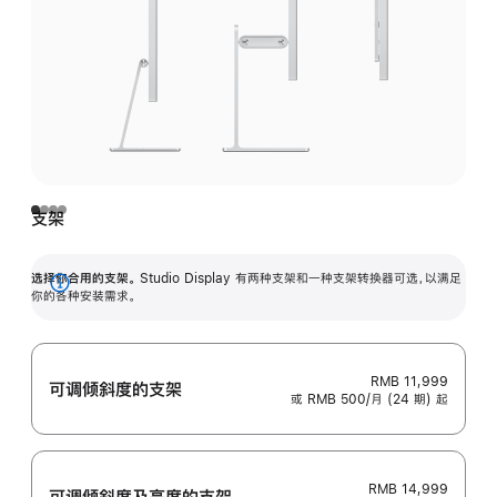
支架
选择你合用的支架。
Studio Display 有两种支架和一种支架转换器可选，以满足
展
你的各种安装需求。
开
RMB 11,999
可调倾斜度的支架
或 RMB 500/月 (24 期) 起
RMB 14,999
可调倾斜度及高‍度的支‍架