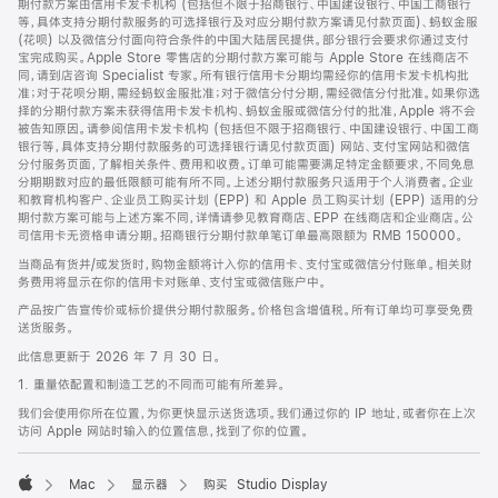
期付款方案由信用卡发卡机构 (包括但不限于招商银行、中国建设银行、中国工商银行
等，具体支持分期付款服务的可选择银行及对应分期付款方案请见付款页面)、蚂蚁金服
(花呗) 以及微信分付面向符合条件的中国大陆居民提供。部分银行会要求你通过支付
宝完成购买。Apple Store 零售店的分期付款方案可能与 Apple Store 在线商店不
同，请到店咨询 Specialist 专家。所有银行信用卡分期均需经你的信用卡发卡机构批
准；对于花呗分期，需经蚂蚁金服批准；对于微信分付分期，需经微信分付批准。如果你选
择的分期付款方案未获得信用卡发卡机构、蚂蚁金服或微信分付的批准，Apple 将不会
被告知原因。请参阅信用卡发卡机构 (包括但不限于招商银行、中国建设银行、中国工商
银行等，具体支持分期付款服务的可选择银行请见付款页面) 网站、支付宝网站和微信
分付服务页面，了解相关条件、费用和收费。订单可能需要满足特定金额要求，不同免息
分期期数对应的最低限额可能有所不同。上述分期付款服务只适用于个人消费者。企业
和教育机构客户、企业员工购买计划 (EPP) 和 Apple 员工购买计划 (EPP) 适用的分
期付款方案可能与上述方案不同，详情请参见教育商店、EPP 在线商店和企业商店。公
司信用卡无资格申请分期。招商银行分期付款单笔订单最高限额为 RMB 150000。
当商品有货并/或发货时，购物金额将计入你的信用卡、支付宝或微信分付账单。相关财
务费用将显示在你的信用卡对账单、支付宝或微信账户中。
产品按广告宣传价或标价提供分期付款服务。价格包含增值税。所有订单均可享受免费
送货服务。
此信息更新于 2026 年 7 月 30 日。
1. 重量依配置和制造工艺的不同而可能有所差异。
我们会使用你所在位置，为你更快显示送货选项。我们通过你的 IP 地址，或者你在上次
访问 Apple 网站时输入的位置信息，找到了你的位置。
Mac
显示器
购买 Studio Display