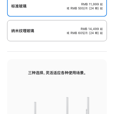
RMB 11,999
起
标准玻璃
或 RMB 500/月 (24 期) 起
RMB 14,499
起
纳米纹理玻璃
或 RMB 605/月 (24 期) 起
三种选择，灵活适应各种使用场景。
标