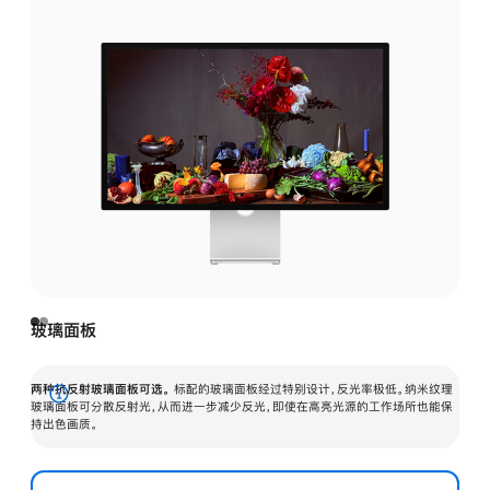
玻璃面板
两种抗反射玻璃面板可选。
标配的玻璃面板经过特别设计，反光率极低。纳米纹理
展
玻璃面板可分散反射光，从而进一步减少反光，即使在高亮光源的工作场所也能保
持出色画质。
开