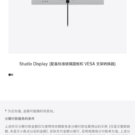
Studio Display (配备标准玻璃面板和 VESA 支架转换器)
网
脚
‡ 为近似值。金额可能随时间变动。
注
页
分期付款服务的条件
页
上述所示分期付款金额仅为使用特定期数免息分期付款估算得出的示例 (仅显示整数数
脚
额，未显示小数点以后的金额)，实际支付金额以银行、花呗或微信分付账单为准。上述分