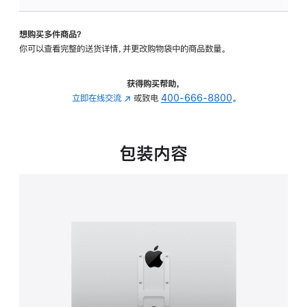
VESA
支
想购买多件商品？
架
你可以查看完整的送货详情，并更改购物袋中的商品数量。
转
换
器
获得购买帮助，
的
立即在线交流
(在
或致电
400-666-8800
。
分
新
期
窗
付
口
包装内容
款
中
选
打
项)
开)