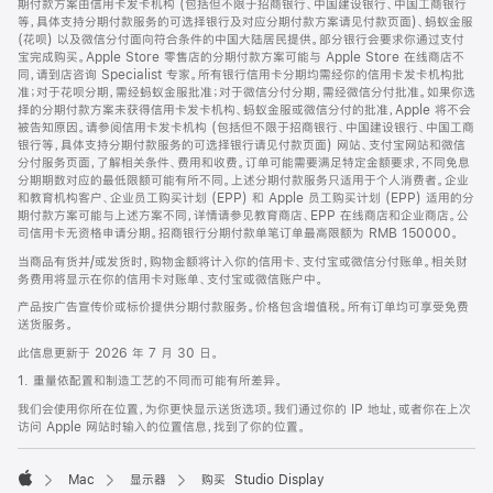
期付款方案由信用卡发卡机构 (包括但不限于招商银行、中国建设银行、中国工商银行
等，具体支持分期付款服务的可选择银行及对应分期付款方案请见付款页面)、蚂蚁金服
(花呗) 以及微信分付面向符合条件的中国大陆居民提供。部分银行会要求你通过支付
宝完成购买。Apple Store 零售店的分期付款方案可能与 Apple Store 在线商店不
同，请到店咨询 Specialist 专家。所有银行信用卡分期均需经你的信用卡发卡机构批
准；对于花呗分期，需经蚂蚁金服批准；对于微信分付分期，需经微信分付批准。如果你选
择的分期付款方案未获得信用卡发卡机构、蚂蚁金服或微信分付的批准，Apple 将不会
被告知原因。请参阅信用卡发卡机构 (包括但不限于招商银行、中国建设银行、中国工商
银行等，具体支持分期付款服务的可选择银行请见付款页面) 网站、支付宝网站和微信
分付服务页面，了解相关条件、费用和收费。订单可能需要满足特定金额要求，不同免息
分期期数对应的最低限额可能有所不同。上述分期付款服务只适用于个人消费者。企业
和教育机构客户、企业员工购买计划 (EPP) 和 Apple 员工购买计划 (EPP) 适用的分
期付款方案可能与上述方案不同，详情请参见教育商店、EPP 在线商店和企业商店。公
司信用卡无资格申请分期。招商银行分期付款单笔订单最高限额为 RMB 150000。
当商品有货并/或发货时，购物金额将计入你的信用卡、支付宝或微信分付账单。相关财
务费用将显示在你的信用卡对账单、支付宝或微信账户中。
产品按广告宣传价或标价提供分期付款服务。价格包含增值税。所有订单均可享受免费
送货服务。
此信息更新于 2026 年 7 月 30 日。
1. 重量依配置和制造工艺的不同而可能有所差异。
我们会使用你所在位置，为你更快显示送货选项。我们通过你的 IP 地址，或者你在上次
访问 Apple 网站时输入的位置信息，找到了你的位置。
Mac
显示器
购买 Studio Display