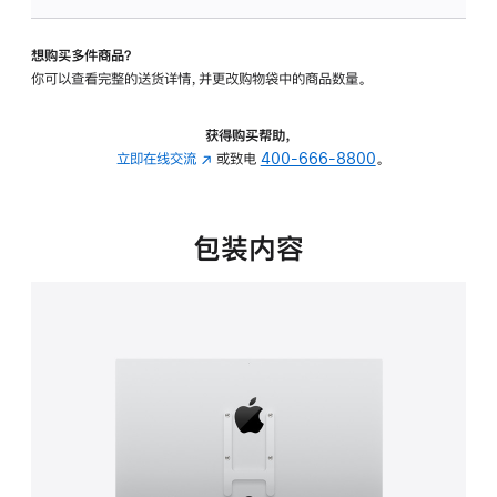
VESA
支
想购买多件商品？
架
你可以查看完整的送货详情，并更改购物袋中的商品数量。
转
换
器
获得购买帮助，
的
立即在线交流
(在
或致电
400-666-8800
。
分
新
期
窗
付
口
包装内容
款
中
选
打
项)
开)