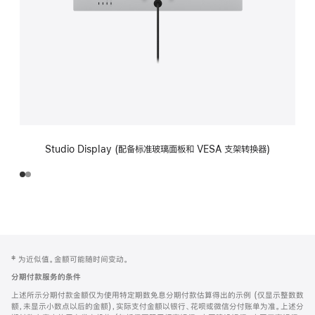
Studio Display (配备标准玻璃面板和 VESA 支架转换器)
网
脚
‡ 为近似值。金额可能随时间变动。
注
页
分期付款服务的条件
页
上述所示分期付款金额仅为使用特定期数免息分期付款估算得出的示例 (仅显示整数数
脚
额，未显示小数点以后的金额)，实际支付金额以银行、花呗或微信分付账单为准。上述分