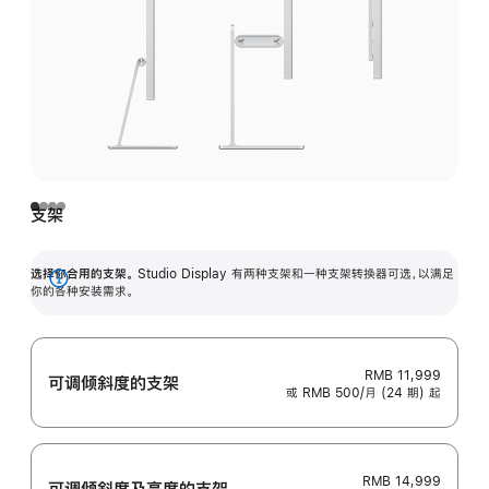
支架
选择你合用的支架。
Studio Display 有两种支架和一种支架转换器可选，以满足
展
你的各种安装需求。
开
RMB 11,999
可调倾斜度的支架
或 RMB 500/月 (24 期) 起
RMB 14,999
可调倾斜度及高‍度的支‍架