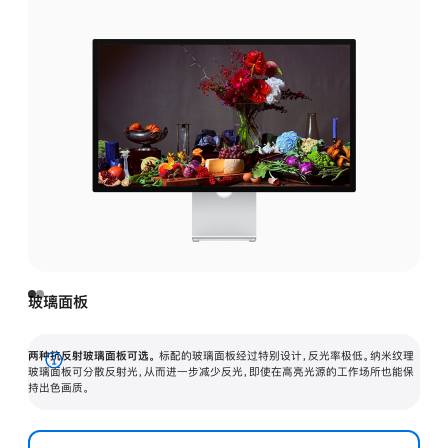
玻璃面板
两种抗反射玻璃面板可选。
标配的玻璃面板经过特别设计，反光率极低。纳米纹理
展
玻璃面板可分散反射光，从而进一步减少反光，即使在高亮光源的工作场所也能保
持出色画质。
开