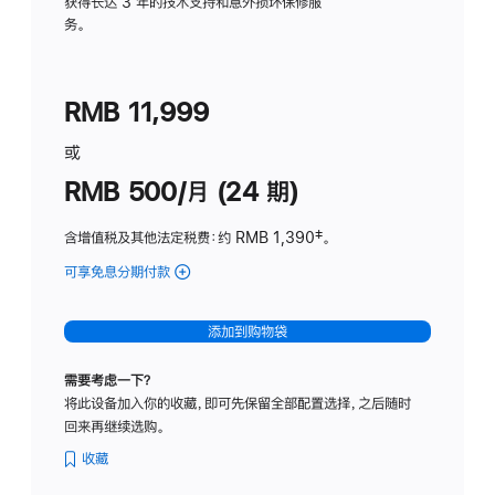
务
获得长达 3 年的技术支持和意外损坏保修服
务。
计
划
(适
RMB 11,999
用
于
或
Studio
RMB 500/月 (24 期)
Display
含增值税及其他法定税费
：约 RMB 1,390
脚
‡。
注
可享免息分期付款
(Studio
Display
-
添加到购物袋
标
准
需要考虑一下？
玻
将此设备加入你的收藏，即可先保留全部配置选择，之后随时
璃
回来再继续选购。
面
板
收藏
-