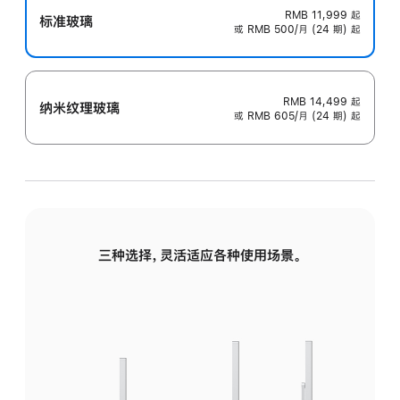
RMB 11,999
起
标准玻璃
或 RMB 500/月 (24 期) 起
RMB 14,499
起
纳米纹理玻璃
或 RMB 605/月 (24 期) 起
三种选择，灵活适应各种使用场景。
标