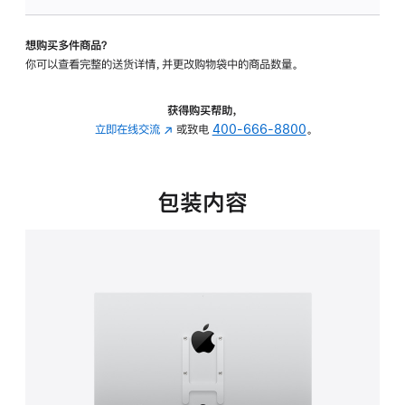
VESA
支
想购买多件商品？
架
你可以查看完整的送货详情，并更改购物袋中的商品数量。
转
换
器
获得购买帮助，
的
立即在线交流
(在
或致电
400-666-8800
。
分
新
期
窗
付
口
包装内容
款
中
选
打
项)
开)