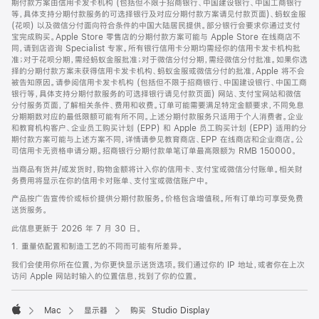
期付款方案由信用卡发卡机构 (包括但不限于招商银行、中国建设银行、中国工商银行
等，具体支持分期付款服务的可选择银行及对应分期付款方案请见付款页面)、蚂蚁金服
(花呗) 以及微信分付面向符合条件的中国大陆居民提供。部分银行会要求你通过支付
宝完成购买。Apple Store 零售店的分期付款方案可能与 Apple Store 在线商店不
同，请到店咨询 Specialist 专家。所有银行信用卡分期均需经你的信用卡发卡机构批
准；对于花呗分期，需经蚂蚁金服批准；对于微信分付分期，需经微信分付批准。如果你选
择的分期付款方案未获得信用卡发卡机构、蚂蚁金服或微信分付的批准，Apple 将不会
被告知原因。请参阅信用卡发卡机构 (包括但不限于招商银行、中国建设银行、中国工商
银行等，具体支持分期付款服务的可选择银行请见付款页面) 网站、支付宝网站和微信
分付服务页面，了解相关条件、费用和收费。订单可能需要满足特定金额要求，不同免息
分期期数对应的最低限额可能有所不同。上述分期付款服务只适用于个人消费者。企业
和教育机构客户、企业员工购买计划 (EPP) 和 Apple 员工购买计划 (EPP) 适用的分
期付款方案可能与上述方案不同，详情请参见教育商店、EPP 在线商店和企业商店。公
司信用卡无资格申请分期。招商银行分期付款单笔订单最高限额为 RMB 150000。
当商品有货并/或发货时，购物金额将计入你的信用卡、支付宝或微信分付账单。相关财
务费用将显示在你的信用卡对账单、支付宝或微信账户中。
产品按广告宣传价或标价提供分期付款服务。价格包含增值税。所有订单均可享受免费
送货服务。
此信息更新于 2026 年 7 月 30 日。
1. 重量依配置和制造工艺的不同而可能有所差异。
我们会使用你所在位置，为你更快显示送货选项。我们通过你的 IP 地址，或者你在上次
访问 Apple 网站时输入的位置信息，找到了你的位置。
Mac
显示器
购买 Studio Display