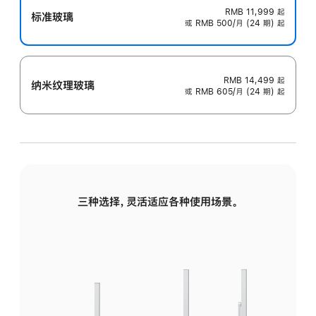
RMB 11,999
起
标准玻璃
或 RMB 500/月 (24 期) 起
RMB 14,499
起
纳米纹理玻璃
或 RMB 605/月 (24 期) 起
三种选择，灵活适应各种使用场景。
标