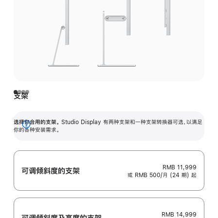
支架
选择你合用的支架。
Studio Display 有两种支架和一种支架转换器可选，以满足
展
你的各种安装需求。
开
RMB 11,999
可调倾斜度的支架
或 RMB 500/月 (24 期) 起
RMB 14,999
可调倾斜度及高‍度的支‍架