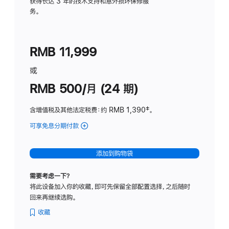
务
获得长达 3 年的技术支持和意外损坏保修服
务。
计
划
(适
RMB 11,999
用
于
或
Studio
RMB 500/月 (24 期)
Display
含增值税及其他法定税费
：约 RMB 1,390
脚
‡。
注
可享免息分期付款
(Studio
Display
-
添加到购物袋
标
准
需要考虑一下？
玻
将此设备加入你的收藏，即可先保留全部配置选择，之后随时
璃
回来再继续选购。
面
板
收藏
-