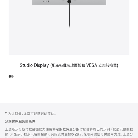
Studio Display (配备标准玻璃面板和 VESA 支架转换器)
网
脚
‡ 为近似值。金额可能随时间变动。
注
页
分期付款服务的条件
页
上述所示分期付款金额仅为使用特定期数免息分期付款估算得出的示例 (仅显示整数数
脚
额，未显示小数点以后的金额)，实际支付金额以银行、花呗或微信分付账单为准。上述分