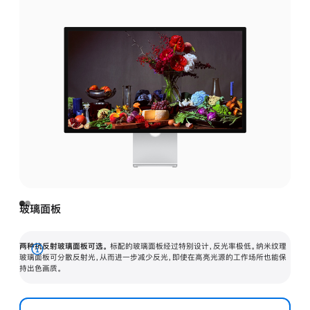
玻璃面板
两种抗反射玻璃面板可选。
标配的玻璃面板经过特别设计，反光率极低。纳米纹理
展
玻璃面板可分散反射光，从而进一步减少反光，即使在高亮光源的工作场所也能保
持出色画质。
开