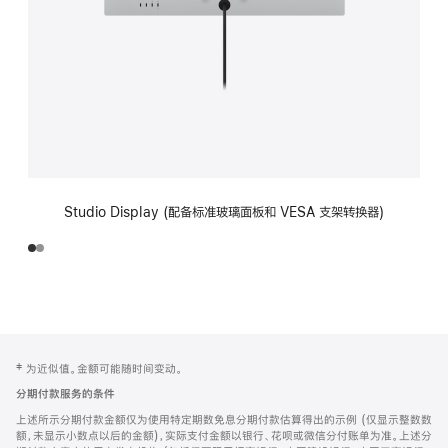
Studio Display (配备标准玻璃面板和 VESA 支架转换器)
网
脚
‡ 为近似值。金额可能随时间变动。
注
页
分期付款服务的条件
页
上述所示分期付款金额仅为使用特定期数免息分期付款估算得出的示例 (仅显示整数数
脚
额，未显示小数点以后的金额)，实际支付金额以银行、花呗或微信分付账单为准。上述分