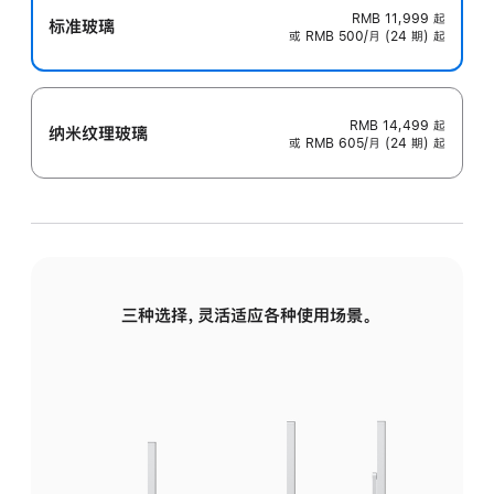
RMB 11,999
起
标准玻璃
或 RMB 500/月 (24 期) 起
RMB 14,499
起
纳米纹理玻璃
或 RMB 605/月 (24 期) 起
三种选择，灵活适应各种使用场景。
标