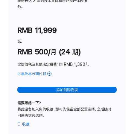
务
获得长达 3 年的技术支持和意外损坏保修服
务。
计
划
(适
RMB 11,999
用
于
或
Studio
RMB 500/月 (24 期)
Display
含增值税及其他法定税费
：约 RMB 1,390
脚
‡。
注
可享免息分期付款
(Studio
Display
-
添加到购物袋
标
准
需要考虑一下？
玻
将此设备加入你的收藏，即可先保留全部配置选择，之后随时
璃
回来再继续选购。
面
板
收藏
-