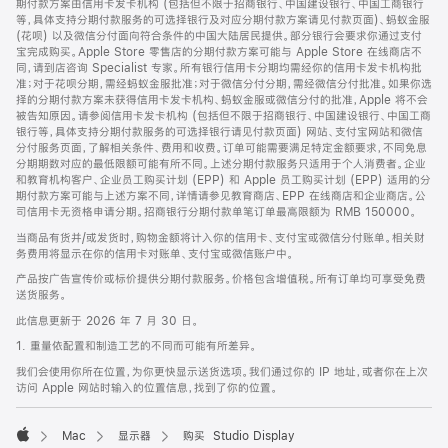
期付款方案由信用卡发卡机构 (包括但不限于招商银行、中国建设银行、中国工商银行
等，具体支持分期付款服务的可选择银行及对应分期付款方案请见付款页面)、蚂蚁金服
(花呗) 以及微信分付面向符合条件的中国大陆居民提供。部分银行会要求你通过支付
宝完成购买。Apple Store 零售店的分期付款方案可能与 Apple Store 在线商店不
同，请到店咨询 Specialist 专家。所有银行信用卡分期均需经你的信用卡发卡机构批
准；对于花呗分期，需经蚂蚁金服批准；对于微信分付分期，需经微信分付批准。如果你选
择的分期付款方案未获得信用卡发卡机构、蚂蚁金服或微信分付的批准，Apple 将不会
被告知原因。请参阅信用卡发卡机构 (包括但不限于招商银行、中国建设银行、中国工商
银行等，具体支持分期付款服务的可选择银行请见付款页面) 网站、支付宝网站和微信
分付服务页面，了解相关条件、费用和收费。订单可能需要满足特定金额要求，不同免息
分期期数对应的最低限额可能有所不同。上述分期付款服务只适用于个人消费者。企业
和教育机构客户、企业员工购买计划 (EPP) 和 Apple 员工购买计划 (EPP) 适用的分
期付款方案可能与上述方案不同，详情请参见教育商店、EPP 在线商店和企业商店。公
司信用卡无资格申请分期。招商银行分期付款单笔订单最高限额为 RMB 150000。
当商品有货并/或发货时，购物金额将计入你的信用卡、支付宝或微信分付账单。相关财
务费用将显示在你的信用卡对账单、支付宝或微信账户中。
产品按广告宣传价或标价提供分期付款服务。价格包含增值税。所有订单均可享受免费
送货服务。
此信息更新于 2026 年 7 月 30 日。
1. 重量依配置和制造工艺的不同而可能有所差异。
我们会使用你所在位置，为你更快显示送货选项。我们通过你的 IP 地址，或者你在上次
访问 Apple 网站时输入的位置信息，找到了你的位置。
Mac
显示器
购买 Studio Display