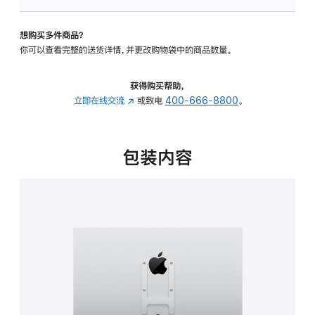
VESA
支
想购买多件商品？
架
你可以查看完整的送货详情，并更改购物袋中的商品数量。
转
换
器
获得购买帮助，
的
立即在线交流
(在
或致电
400-666-8800
。
分
新
期
窗
付
口
包装内容
款
中
选
打
项)
开)