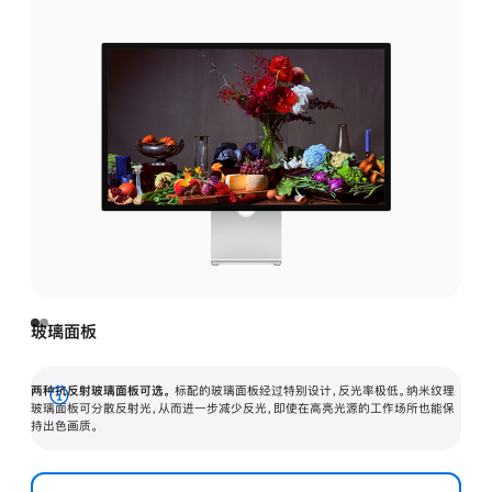
玻璃面板
两种抗反射玻璃面板可选。
标配的玻璃面板经过特别设计，反光率极低。纳米纹理
展
玻璃面板可分散反射光，从而进一步减少反光，即使在高亮光源的工作场所也能保
持出色画质。
开