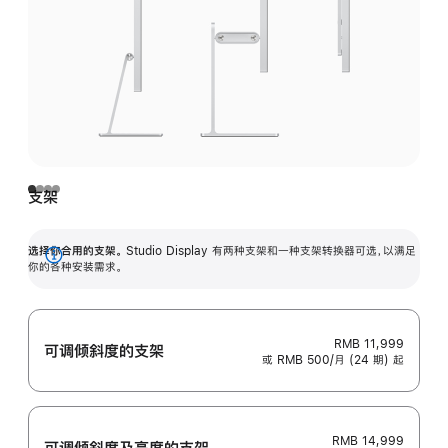
支架
选择你合用的支架。
Studio Display 有两种支架和一种支架转换器可选，以满足
展
你的各种安装需求。
开
RMB 11,999
可调倾斜度的支架
或 RMB 500/月 (24 期) 起
RMB 14,999
可调倾斜度及高‍度的支‍架