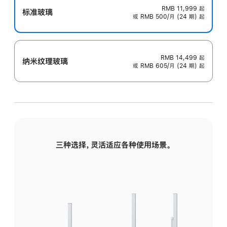
RMB 11,999
起
标准玻璃
或 RMB 500/月 (24 期) 起
RMB 14,499
起
纳米纹理玻璃
或 RMB 605/月 (24 期) 起
三种选择，灵活适应各种使用场景。
标