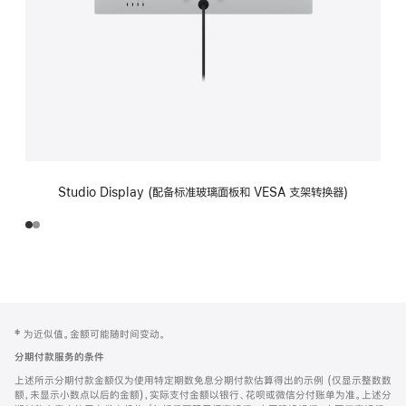
Studio Display (配备标准玻璃面板和 VESA 支架转换器)
网
脚
‡ 为近似值。金额可能随时间变动。
注
页
分期付款服务的条件
页
上述所示分期付款金额仅为使用特定期数免息分期付款估算得出的示例 (仅显示整数数
脚
额，未显示小数点以后的金额)，实际支付金额以银行、花呗或微信分付账单为准。上述分