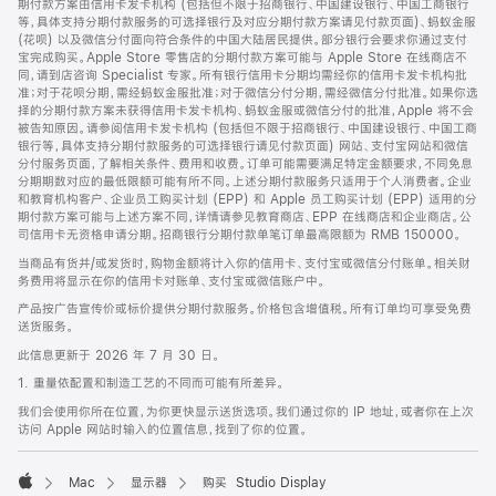
期付款方案由信用卡发卡机构 (包括但不限于招商银行、中国建设银行、中国工商银行
等，具体支持分期付款服务的可选择银行及对应分期付款方案请见付款页面)、蚂蚁金服
(花呗) 以及微信分付面向符合条件的中国大陆居民提供。部分银行会要求你通过支付
宝完成购买。Apple Store 零售店的分期付款方案可能与 Apple Store 在线商店不
同，请到店咨询 Specialist 专家。所有银行信用卡分期均需经你的信用卡发卡机构批
准；对于花呗分期，需经蚂蚁金服批准；对于微信分付分期，需经微信分付批准。如果你选
择的分期付款方案未获得信用卡发卡机构、蚂蚁金服或微信分付的批准，Apple 将不会
被告知原因。请参阅信用卡发卡机构 (包括但不限于招商银行、中国建设银行、中国工商
银行等，具体支持分期付款服务的可选择银行请见付款页面) 网站、支付宝网站和微信
分付服务页面，了解相关条件、费用和收费。订单可能需要满足特定金额要求，不同免息
分期期数对应的最低限额可能有所不同。上述分期付款服务只适用于个人消费者。企业
和教育机构客户、企业员工购买计划 (EPP) 和 Apple 员工购买计划 (EPP) 适用的分
期付款方案可能与上述方案不同，详情请参见教育商店、EPP 在线商店和企业商店。公
司信用卡无资格申请分期。招商银行分期付款单笔订单最高限额为 RMB 150000。
当商品有货并/或发货时，购物金额将计入你的信用卡、支付宝或微信分付账单。相关财
务费用将显示在你的信用卡对账单、支付宝或微信账户中。
产品按广告宣传价或标价提供分期付款服务。价格包含增值税。所有订单均可享受免费
送货服务。
此信息更新于 2026 年 7 月 30 日。
1. 重量依配置和制造工艺的不同而可能有所差异。
我们会使用你所在位置，为你更快显示送货选项。我们通过你的 IP 地址，或者你在上次
访问 Apple 网站时输入的位置信息，找到了你的位置。
Mac
显示器
购买 Studio Display