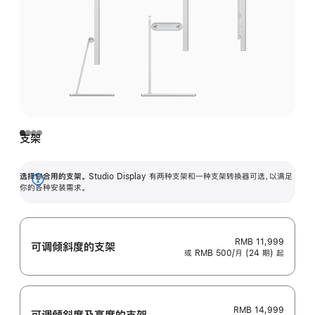
支架
选择你合用的支架。
Studio Display 有两种支架和一种支架转换器可选，以满足
展
你的各种安装需求。
开
RMB 11,999
可调倾斜度的支架
或 RMB 500/月 (24 期) 起
RMB 14,999
可调倾斜度及高‍度的支‍架