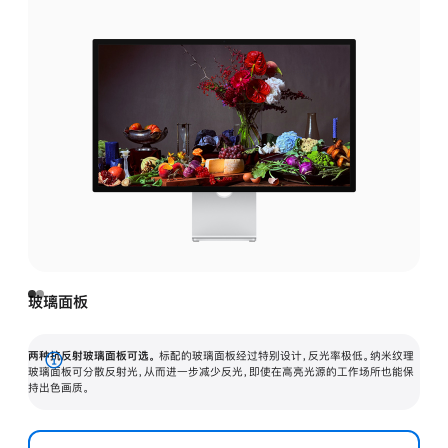
玻璃面板
两种抗反射玻璃面板可选。
标配的玻璃面板经过特别设计，反光率极低。纳米纹理
展
玻璃面板可分散反射光，从而进一步减少反光，即使在高亮光源的工作场所也能保
持出色画质。
开