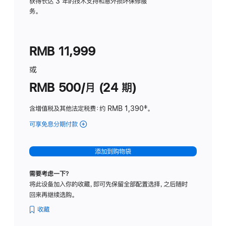
务
获得长达 3 年的技术支持和意外损坏保修服
务。
计
划
(适
RMB 11,999
用
于
或
Studio
RMB 500/月 (24 期)
Display
含增值税及其他法定税费
：约 RMB 1,390
脚
‡。
注
可享免息分期付款
(Studio
Display
-
添加到购物袋
标
准
需要考虑一下？
玻
将此设备加入你的收藏，即可先保留全部配置选择，之后随时
璃
回来再继续选购。
面
板
收藏
-