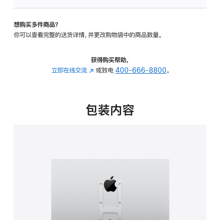
VESA
支
想购买多件商品？
架
你可以查看完整的送货详情，并更改购物袋中的商品数量。
转
换
器
获得购买帮助，
的
立即在线交流
(在
或致电
400-666-8800
。
分
新
期
窗
付
口
包装内容
款
中
选
打
项)
开)