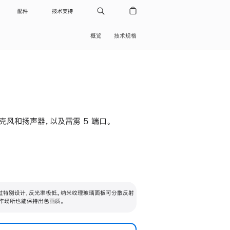
配件
技术支持
概览
技术规格
级麦克风和扬声器，以及雷雳 5 端口。
过特别设计，反光率极低。纳米纹理玻璃面板可分散反射
作场所也能保持出色画质。