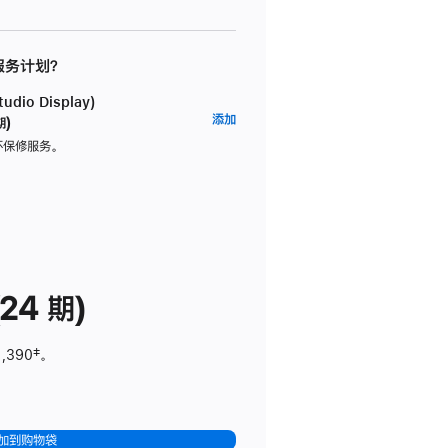
 服务计划？
dio Display)
AppleCare+
添加
期)
服
坏保修服务。
务
计
划
(适
用
于
24 期)
Studio
Display)
1,390
脚
‡。
注
加到购物袋