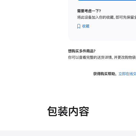
标
准
需要考虑一下？
玻
将此设备加入你的收藏，即可先保留
璃
面
收藏
板
-
VESA
想购买多件商品？
支
你可以查看完整的送货详情，并更改购物袋
架
转
换
获得购买帮助，
立即在线
器
的
分
期
付
包装内容
款
选
项)