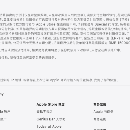
算得出的示例 (仅显示整数数额，未显示小数点以后的金额)，实际支付金额以银行、花呗或
等，具体支持分期付款服务的可选择银行及对应分期付款方案请见付款页面)、蚂蚁金服 (花呗
售店的分期付款方案可能与 Apple Store 在线商店不同，请到店咨询 Specialist 专
分付批准。如果你选择的分期付款方案未获得信用卡发卡机构、蚂蚁金服或微信分付的批准，Ap
具体支持分期付款服务的可选择银行请见付款页面) 网站、支付宝网站和微信分付服务页面，
期付款服务只适用于个人消费者。企业和教育机构客户、企业员工购买计划 (EPP) 和 Appl
企业商店。公司信用卡无资格申请分期。招商银行分期付款单笔订单最高限额为 RMB 150000
支付宝或微信分付账单。相关财务费用将显示在你的信用卡对账单、支付宝或微信账户中。
增值税。所有订单均可享受免费送货服务。
的 IP 地址，或者你在上次访问 Apple 网站时输入的位置信息，找到了你的位置。
ay
Apple Store 商店
商务应用
le 账户
查找零售店
Apple 与商务
e 账户
Genius Bar 天才吧
商务选购
Today at Apple