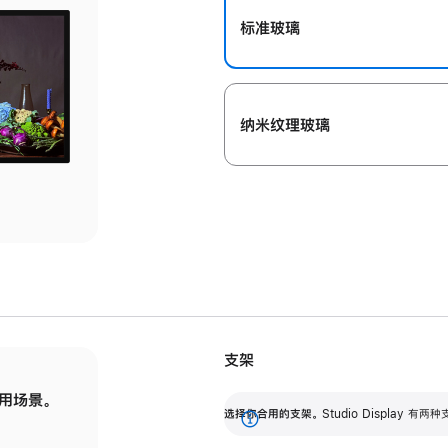
标准玻璃
纳米纹理玻璃
支架
用场景。
标配可调倾斜度的支架，提供 30 度的倾斜度
选
选择你合用的支架。
Studio Display
调节范围。
展