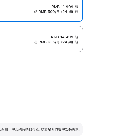
RMB 11,999
起
或 RMB 500/月 (24 期) 起
RMB 14,499
起
或 RMB 605/月 (24 期) 起
配可调倾斜度及高度的支架，额外增加 105
VESA 支架转换器
 有两种支架和一种支架转换器可选，以满足你的各种安装需求。
毫米的高度调节范围。
容的支架 (未随附)