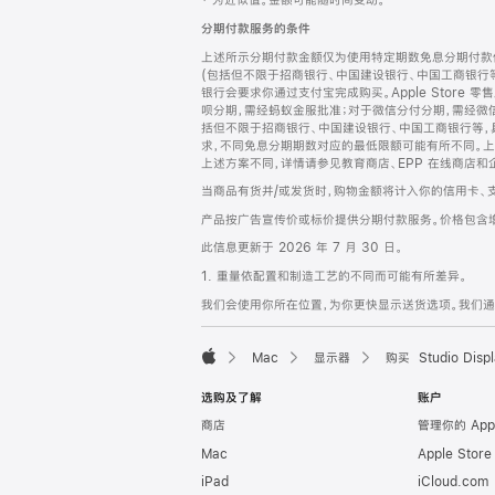
‡ 为近似值。金额可能随时间变动。
注
页
分期付款服务的条件
页
上述所示分期付款金额仅为使用特定期数免息分期付款估
脚
(包括但不限于招商银行、中国建设银行、中国工商银行
银行会要求你通过支付宝完成购买。Apple Store 零
呗分期，需经蚂蚁金服批准；对于微信分付分期，需经微信
括但不限于招商银行、中国建设银行、中国工商银行等，
求，不同免息分期期数对应的最低限额可能有所不同。上述分
上述方案不同，详情请参见教育商店、EPP 在线商店和
当商品有货并/或发货时，购物金额将计入你的信用卡、
产品按广告宣传价或标价提供分期付款服务。价格包含
此信息更新于 2026 年 7 月 30 日。
1. 重量依配置和制造工艺的不同而可能有所差异。
我们会使用你所在位置，为你更快显示送货选项。我们通过你
Mac
显示器
购买 Studio Displ
Apple
选购及了解
账户
商店
管理你的 App
Mac
Apple Stor
iPad
iCloud.com