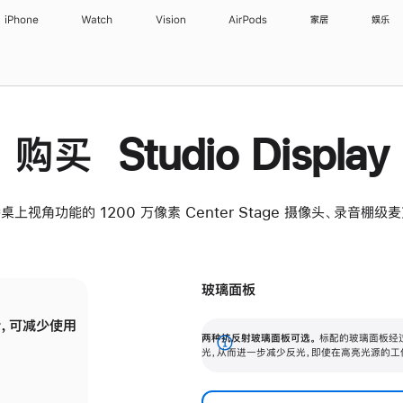
iPhone
Watch
Vision
AirPods
家居
娱乐
购买 Studio Display
桌上视角功能的 1200 万像素 Center Stage 摄像头、录音棚
玻璃面板
，可减少使用
纳米纹理玻璃面板可进一步减少反光，即使在
两种抗反射玻璃面板可选。
标配的玻璃面板经
。
有高亮光源的场所使用，也能保持出色画质。
展
光，从而进一步减少反光，即使在高亮光源的工
开