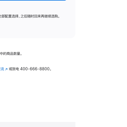
全部配置选择，之后随时回来再继续选购。
中的商品数量。
交流
(在
或致电
400-666-8800。
新
窗
口
中
打
开)