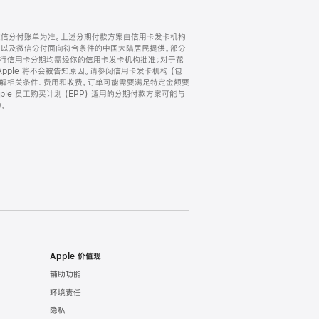
微信分付账单为准。上述分期付款方案由信用卡发卡机构
) 以及微信分付面向符合条件的中国大陆居民提供。部分
家。所有银行信用卡分期均需经你的信用卡发卡机构批准；对于花
ple 将不会被告知原因。请参阅信用卡发卡机构 (包
了解相关条件、费用和收费。订单可能需要满足特定金额要
e 员工购买计划 (EPP) 适用的分期付款方案可能与
。
Apple 价值观
辅助功能
环境责任
隐私