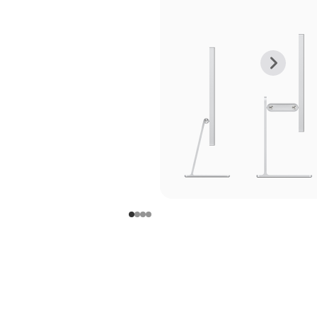
上
下
一
一
张
张
图
图
库
库
图
图
片
片
-
-
支
支
架
架