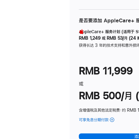
是否要添加 AppleCare+
AppleCare+ 服务计划 (适用于 Stu
RMB 1,249
或
RMB 53/月 (24 
获得长达 3 年的技术支持和意外损
RMB 11,999
或
RMB 500/月 (
含增值税及其他法定税费
：约 RMB 
可享免息分期付款
(Studio
Display
-
添