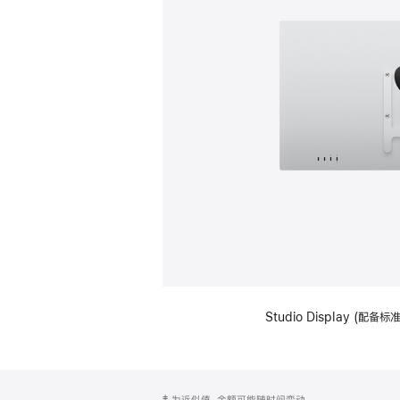
Studio Display (配
网
脚