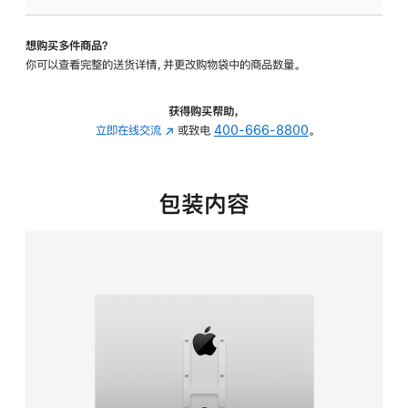
VESA
支
想购买多件商品？
架
你可以查看完整的送货详情，并更改购物袋中的商品数量。
转
换
器
获得购买帮助，
的
立即在线交流
(在
或致电
400-666-8800
。
分
新
期
窗
付
口
包装内容
款
中
选
打
项)
开)