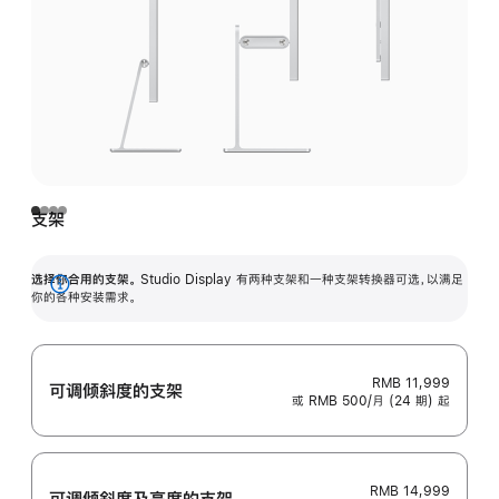
支架
选择你合用的支架。
Studio Display 有两种支架和一种支架转换器可选，以满足
展
你的各种安装需求。
开
RMB 11,999
可调倾斜度的支架
或 RMB 500/月 (24 期) 起
RMB 14,999
可调倾斜度及高‍度的支‍架