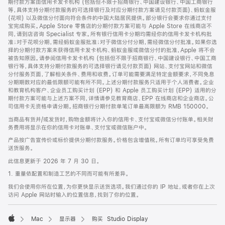
期付款方案由信用卡发卡机构 (包括但不限于招商银行、中国建设银行、中国工商银行
等，具体支持分期付款服务的可选择银行及对应分期付款方案请见付款页面)、蚂蚁金服
(花呗) 以及微信分付面向符合条件的中国大陆居民提供。部分银行会要求你通过支付
宝完成购买。Apple Store 零售店的分期付款方案可能与 Apple Store 在线商店不
同，请到店咨询 Specialist 专家。所有银行信用卡分期均需经你的信用卡发卡机构批
准；对于花呗分期，需经蚂蚁金服批准；对于微信分付分期，需经微信分付批准。如果你选
择的分期付款方案未获得信用卡发卡机构、蚂蚁金服或微信分付的批准，Apple 将不会
被告知原因。请参阅信用卡发卡机构 (包括但不限于招商银行、中国建设银行、中国工商
银行等，具体支持分期付款服务的可选择银行请见付款页面) 网站、支付宝网站和微信
分付服务页面，了解相关条件、费用和收费。订单可能需要满足特定金额要求，不同免息
分期期数对应的最低限额可能有所不同。上述分期付款服务只适用于个人消费者。企业
和教育机构客户、企业员工购买计划 (EPP) 和 Apple 员工购买计划 (EPP) 适用的分
期付款方案可能与上述方案不同，详情请参见教育商店、EPP 在线商店和企业商店。公
司信用卡无资格申请分期。招商银行分期付款单笔订单最高限额为 RMB 150000。
当商品有货并/或发货时，购物金额将计入你的信用卡、支付宝或微信分付账单。相关财
务费用将显示在你的信用卡对账单、支付宝或微信账户中。
产品按广告宣传价或标价提供分期付款服务。价格包含增值税。所有订单均可享受免费
送货服务。
此信息更新于 2026 年 7 月 30 日。
1. 重量依配置和制造工艺的不同而可能有所差异。
我们会使用你所在位置，为你更快显示送货选项。我们通过你的 IP 地址，或者你在上次
访问 Apple 网站时输入的位置信息，找到了你的位置。
Mac
显示器
购买 Studio Display