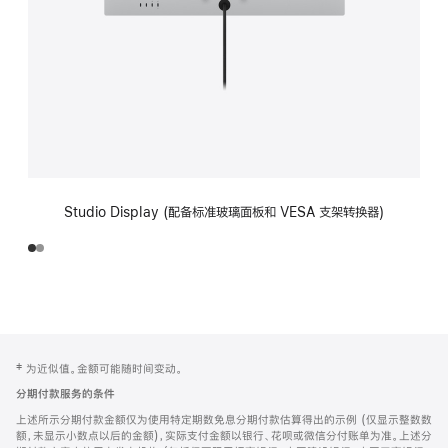
Studio Display (配备标准玻璃面板和 VESA 支架转换器)
网
脚
‡ 为近似值。金额可能随时间变动。
注
页
分期付款服务的条件
页
上述所示分期付款金额仅为使用特定期数免息分期付款估算得出的示例 (仅显示整数数
脚
额，未显示小数点以后的金额)，实际支付金额以银行、花呗或微信分付账单为准。上述分