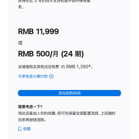
务
获得长达 3 年的技术支持和意外损坏保修服
务。
计
划
(适
RMB 11,999
用
于
或
Studio
RMB 500/月 (24 期)
Display
含增值税及其他法定税费
：约 RMB 1,390
脚
‡。
注
可享免息分期付款
(Studio
Display
-
添加到购物袋
标
准
需要考虑一下？
玻
将此设备加入你的收藏，即可先保留全部配置选择，之后随时
璃
回来再继续选购。
面
板
收藏
-