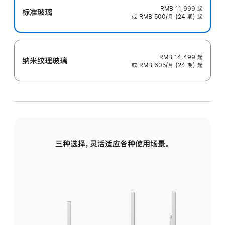
RMB 11,999
起
标准玻璃
或 RMB 500/月 (24 期) 起
RMB 14,499
起
纳米纹理玻璃
或 RMB 605/月 (24 期) 起
三种选择，灵活适应各种使用场景。
标