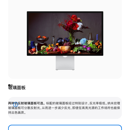
玻璃面板
两种抗反射玻璃面板可选。
标配的玻璃面板经过特别设计，反光率极低。纳米纹理
展
玻璃面板可分散反射光，从而进一步减少反光，即使在高亮光源的工作场所也能保
持出色画质。
开