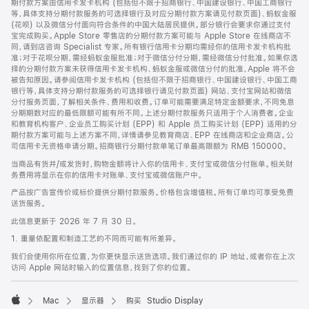
期付款方案由信用卡发卡机构 (包括但不限于招商银行、中国建设银行、中国工商银行
等，具体支持分期付款服务的可选择银行及对应分期付款方案请见付款页面)、蚂蚁金服
(花呗) 以及微信分付面向符合条件的中国大陆居民提供。部分银行会要求你通过支付
宝完成购买。Apple Store 零售店的分期付款方案可能与 Apple Store 在线商店不
同，请到店咨询 Specialist 专家。所有银行信用卡分期均需经你的信用卡发卡机构批
准；对于花呗分期，需经蚂蚁金服批准；对于微信分付分期，需经微信分付批准。如果你选
择的分期付款方案未获得信用卡发卡机构、蚂蚁金服或微信分付的批准，Apple 将不会
被告知原因。请参阅信用卡发卡机构 (包括但不限于招商银行、中国建设银行、中国工商
银行等，具体支持分期付款服务的可选择银行请见付款页面) 网站、支付宝网站和微信
分付服务页面，了解相关条件、费用和收费。订单可能需要满足特定金额要求，不同免息
分期期数对应的最低限额可能有所不同。上述分期付款服务只适用于个人消费者。企业
和教育机构客户、企业员工购买计划 (EPP) 和 Apple 员工购买计划 (EPP) 适用的分
期付款方案可能与上述方案不同，详情请参见教育商店、EPP 在线商店和企业商店。公
司信用卡无资格申请分期。招商银行分期付款单笔订单最高限额为 RMB 150000。
当商品有货并/或发货时，购物金额将计入你的信用卡、支付宝或微信分付账单。相关财
务费用将显示在你的信用卡对账单、支付宝或微信账户中。
产品按广告宣传价或标价提供分期付款服务。价格包含增值税。所有订单均可享受免费
送货服务。
此信息更新于 2026 年 7 月 30 日。
1. 重量依配置和制造工艺的不同而可能有所差异。
我们会使用你所在位置，为你更快显示送货选项。我们通过你的 IP 地址，或者你在上次
访问 Apple 网站时输入的位置信息，找到了你的位置。
Mac
显示器
购买 Studio Display