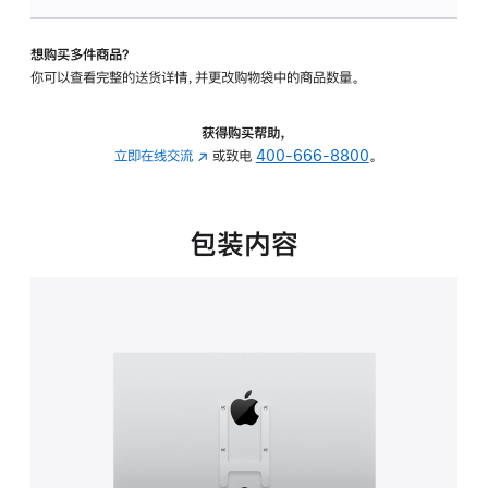
VESA
支
想购买多件商品？
架
你可以查看完整的送货详情，并更改购物袋中的商品数量。
转
换
器
获得购买帮助，
的
立即在线交流
(在
或致电
400-666-8800
。
分
新
期
窗
付
口
包装内容
款
中
选
打
项)
开)