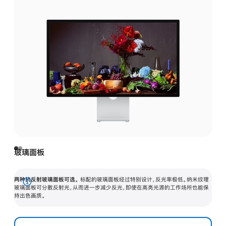
玻璃面板
两种抗反射玻璃面板可选。
标配的玻璃面板经过特别设计，反光率极低。纳米纹理
展
玻璃面板可分散反射光，从而进一步减少反光，即使在高亮光源的工作场所也能保
持出色画质。
开