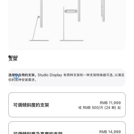
支架
选择你合用的支架。
Studio Display 有两种支架和一种支架转换器可选，以满足
展
你的各种安装需求。
开
RMB 11,999
可调倾斜度的支架
或 RMB 500/月 (24 期) 起
RMB 14,999
可调倾斜度及高‍度的支‍架