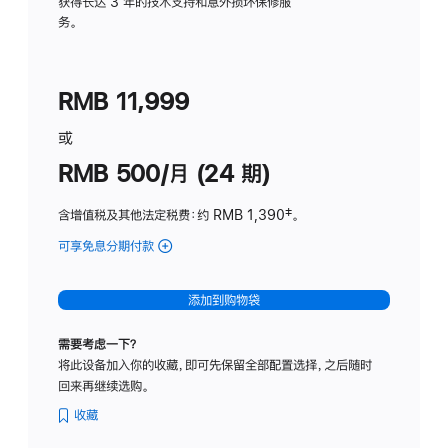
务
获得长达 3 年的技术支持和意外损坏保修服
务。
计
划
(适
RMB 11,999
用
于
或
Studio
RMB 500/月 (24 期)
Display
含增值税及其他法定税费
：约 RMB 1,390
脚
‡。
注
可享免息分期付款
(Studio
Display
-
添加到购物袋
标
准
需要考虑一下？
玻
将此设备加入你的收藏，即可先保留全部配置选择，之后随时
璃
回来再继续选购。
面
板
收藏
-