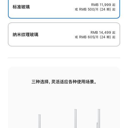
RMB 11,999
起
标准玻璃
或 RMB 500/月 (24 期) 起
RMB 14,499
起
纳米纹理玻璃
或 RMB 605/月 (24 期) 起
三种选择，灵活适应各种使用场景。
标