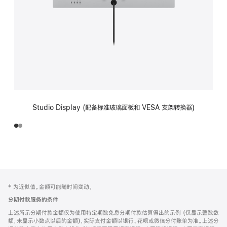
Studio Display (配备标准玻璃面板和 VESA 支架转换器)
网
脚
‡ 为近似值。金额可能随时间变动。
注
页
分期付款服务的条件
页
上述所示分期付款金额仅为使用特定期数免息分期付款估算得出的示例 (仅显示整数数
脚
额，未显示小数点以后的金额)，实际支付金额以银行、花呗或微信分付账单为准。上述分