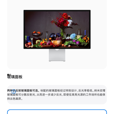
玻璃面板
两种抗反射玻璃面板可选。
标配的玻璃面板经过特别设计，反光率极低。纳米纹理
展
玻璃面板可分散反射光，从而进一步减少反光，即使在高亮光源的工作场所也能保
持出色画质。
开