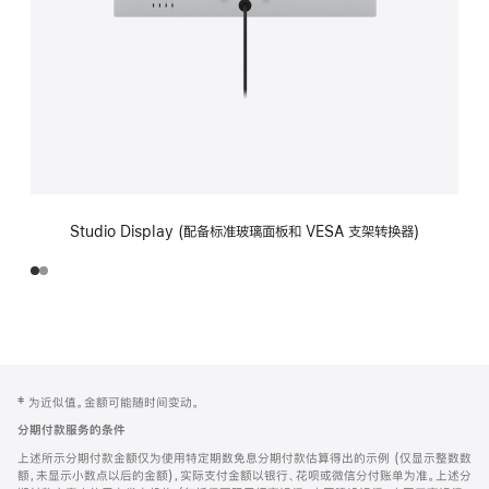
Studio Display (配备标准玻璃面板和 VESA 支架转换器)
网
脚
‡ 为近似值。金额可能随时间变动。
注
页
分期付款服务的条件
页
上述所示分期付款金额仅为使用特定期数免息分期付款估算得出的示例 (仅显示整数数
脚
额，未显示小数点以后的金额)，实际支付金额以银行、花呗或微信分付账单为准。上述分