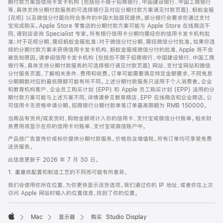
期付款方案由信用卡发卡机构 (包括但不限于招商银行、中国建设银行、中国工商银行
等，具体支持分期付款服务的可选择银行及对应分期付款方案请见付款页面)、蚂蚁金服
(花呗) 以及微信分付面向符合条件的中国大陆居民提供。部分银行会要求你通过支付
宝完成购买。Apple Store 零售店的分期付款方案可能与 Apple Store 在线商店不
同，请到店咨询 Specialist 专家。所有银行信用卡分期均需经你的信用卡发卡机构批
准；对于花呗分期，需经蚂蚁金服批准；对于微信分付分期，需经微信分付批准。如果你选
择的分期付款方案未获得信用卡发卡机构、蚂蚁金服或微信分付的批准，Apple 将不会
被告知原因。请参阅信用卡发卡机构 (包括但不限于招商银行、中国建设银行、中国工商
银行等，具体支持分期付款服务的可选择银行请见付款页面) 网站、支付宝网站和微信
分付服务页面，了解相关条件、费用和收费。订单可能需要满足特定金额要求，不同免息
分期期数对应的最低限额可能有所不同。上述分期付款服务只适用于个人消费者。企业
和教育机构客户、企业员工购买计划 (EPP) 和 Apple 员工购买计划 (EPP) 适用的分
期付款方案可能与上述方案不同，详情请参见教育商店、EPP 在线商店和企业商店。公
司信用卡无资格申请分期。招商银行分期付款单笔订单最高限额为 RMB 150000。
当商品有货并/或发货时，购物金额将计入你的信用卡、支付宝或微信分付账单。相关财
务费用将显示在你的信用卡对账单、支付宝或微信账户中。
产品按广告宣传价或标价提供分期付款服务。价格包含增值税。所有订单均可享受免费
送货服务。
此信息更新于 2026 年 7 月 30 日。
1. 重量依配置和制造工艺的不同而可能有所差异。
我们会使用你所在位置，为你更快显示送货选项。我们通过你的 IP 地址，或者你在上次
访问 Apple 网站时输入的位置信息，找到了你的位置。
Mac
显示器
购买 Studio Display