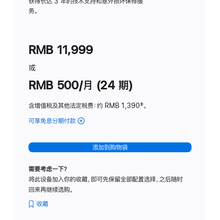
务
获得长达 3 年的技术支持和意外损坏保修服
务。
计
划
(适
RMB 11,999
用
于
或
Studio
RMB 500/月 (24 期)
Display
含增值税及其他法定税费
：约 RMB 1,390
脚
‡。
注
可享免息分期付款
(Studio
Display
-
添加到购物袋
标
准
需要考虑一下？
玻
将此设备加入你的收藏，即可先保留全部配置选择，之后随时
璃
回来再继续选购。
面
板
收藏
-