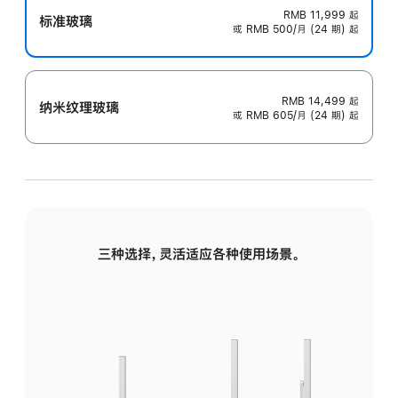
RMB 11,999
起
标准玻璃
或 RMB 500/月 (24 期) 起
RMB 14,499
起
纳米纹理玻璃
或 RMB 605/月 (24 期) 起
三种选择，灵活适应各种使用场景。
标