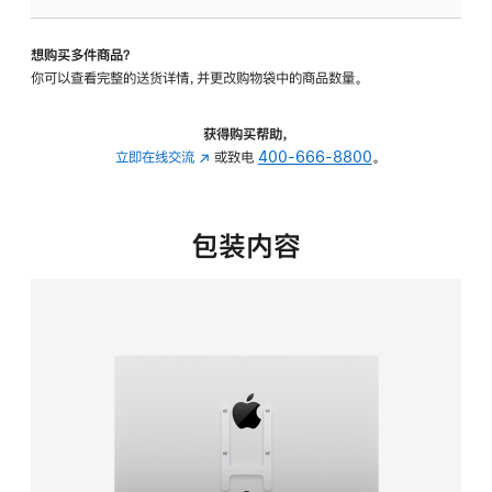
VESA
支
想购买多件商品？
架
你可以查看完整的送货详情，并更改购物袋中的商品数量。
转
换
器
获得购买帮助，
的
立即在线交流
(在
或致电
400-666-8800
。
分
新
期
窗
付
口
包装内容
款
中
选
打
项)
开)