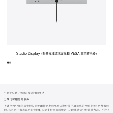
Studio Display (配备标准玻璃面板和 VESA 支架转换器)
网
脚
‡ 为近似值。金额可能随时间变动。
注
页
分期付款服务的条件
页
上述所示分期付款金额仅为使用特定期数免息分期付款估算得出的示例 (仅显示整数数
脚
额，未显示小数点以后的金额)，实际支付金额以银行、花呗或微信分付账单为准。上述分