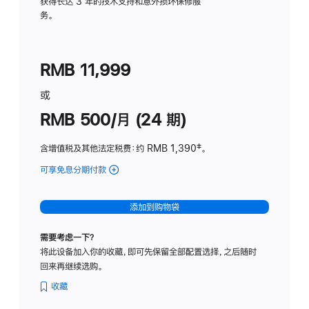
务
获得长达 3 年的技术支持和意外损坏保修服
务。
计
划
(适
RMB 11,999
用
于
或
Studio
RMB 500/月 (24 期)
Display
含增值税及其他法定税费
：约 RMB 1,390
脚
‡。
注
可享免息分期付款
(Studio
Display
-
添加到购物袋
标
准
需要考虑一下？
玻
将此设备加入你的收藏，即可先保留全部配置选择，之后随时
璃
回来再继续选购。
面
板
收藏
-