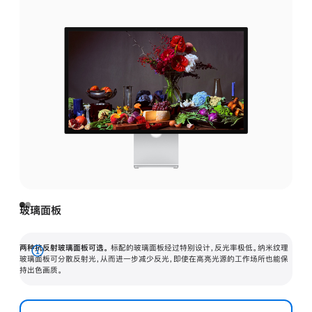
玻璃面板
两种抗反射玻璃面板可选。
标配的玻璃面板经过特别设计，反光率极低。纳米纹理
展
玻璃面板可分散反射光，从而进一步减少反光，即使在高亮光源的工作场所也能保
持出色画质。
开