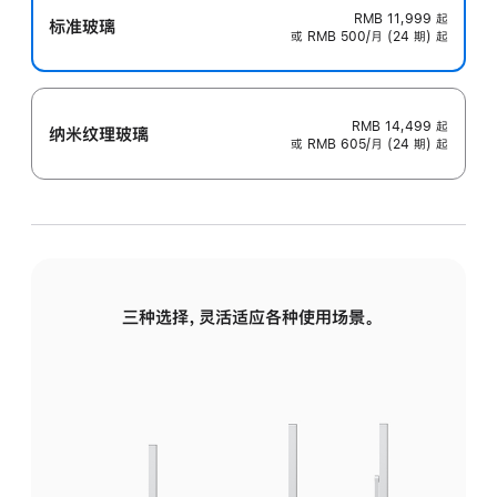
RMB 11,999
起
标准玻璃
或 RMB 500/月 (24 期) 起
RMB 14,499
起
纳米纹理玻璃
或 RMB 605/月 (24 期) 起
三种选择，灵活适应各种使用场景。
标