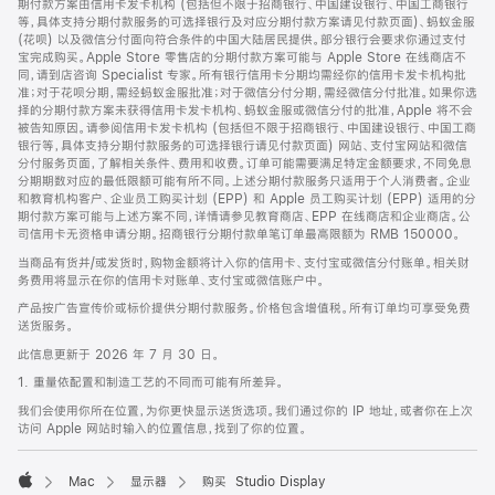
期付款方案由信用卡发卡机构 (包括但不限于招商银行、中国建设银行、中国工商银行
等，具体支持分期付款服务的可选择银行及对应分期付款方案请见付款页面)、蚂蚁金服
(花呗) 以及微信分付面向符合条件的中国大陆居民提供。部分银行会要求你通过支付
宝完成购买。Apple Store 零售店的分期付款方案可能与 Apple Store 在线商店不
同，请到店咨询 Specialist 专家。所有银行信用卡分期均需经你的信用卡发卡机构批
准；对于花呗分期，需经蚂蚁金服批准；对于微信分付分期，需经微信分付批准。如果你选
择的分期付款方案未获得信用卡发卡机构、蚂蚁金服或微信分付的批准，Apple 将不会
被告知原因。请参阅信用卡发卡机构 (包括但不限于招商银行、中国建设银行、中国工商
银行等，具体支持分期付款服务的可选择银行请见付款页面) 网站、支付宝网站和微信
分付服务页面，了解相关条件、费用和收费。订单可能需要满足特定金额要求，不同免息
分期期数对应的最低限额可能有所不同。上述分期付款服务只适用于个人消费者。企业
和教育机构客户、企业员工购买计划 (EPP) 和 Apple 员工购买计划 (EPP) 适用的分
期付款方案可能与上述方案不同，详情请参见教育商店、EPP 在线商店和企业商店。公
司信用卡无资格申请分期。招商银行分期付款单笔订单最高限额为 RMB 150000。
当商品有货并/或发货时，购物金额将计入你的信用卡、支付宝或微信分付账单。相关财
务费用将显示在你的信用卡对账单、支付宝或微信账户中。
产品按广告宣传价或标价提供分期付款服务。价格包含增值税。所有订单均可享受免费
送货服务。
此信息更新于 2026 年 7 月 30 日。
1. 重量依配置和制造工艺的不同而可能有所差异。
我们会使用你所在位置，为你更快显示送货选项。我们通过你的 IP 地址，或者你在上次
访问 Apple 网站时输入的位置信息，找到了你的位置。
Mac
显示器
购买 Studio Display