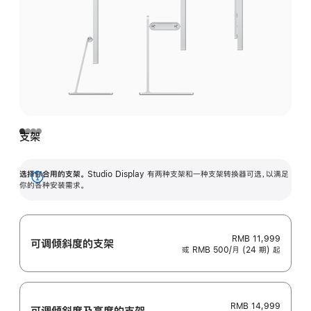
支架
选择你合用的支架。
Studio Display 有两种支架和一种支架转换器可选，以满足
展
你的各种安装需求。
开
RMB 11,999
可调倾斜度的支架
或 RMB 500/月 (24 期) 起
RMB 14,999
可调倾斜度及高‍度的支‍架