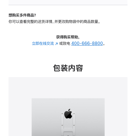
VESA
支
想购买多件商品？
架
你可以查看完整的送货详情，并更改购物袋中的商品数量。
转
换
器
获得购买帮助，
的
立即在线交流
(在
或致电
400-666-8800
。
分
新
期
窗
付
口
包装内容
款
中
选
打
项)
开)