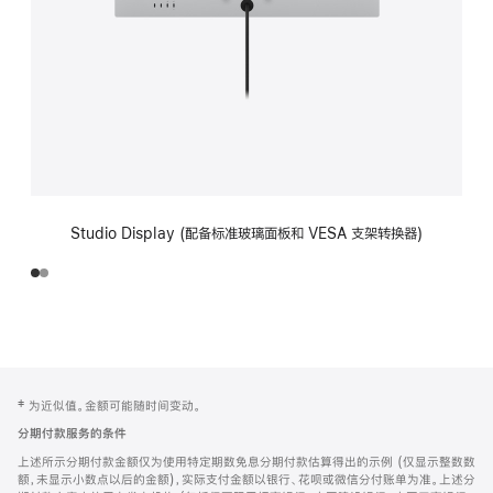
Studio Display (配备标准玻璃面板和 VESA 支架转换器)
网
脚
‡ 为近似值。金额可能随时间变动。
注
页
分期付款服务的条件
页
上述所示分期付款金额仅为使用特定期数免息分期付款估算得出的示例 (仅显示整数数
脚
额，未显示小数点以后的金额)，实际支付金额以银行、花呗或微信分付账单为准。上述分