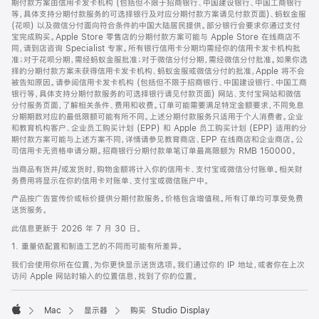
期付款方案由信用卡发卡机构 (包括但不限于招商银行、中国建设银行、中国工商银行
等，具体支持分期付款服务的可选择银行及对应分期付款方案请见付款页面)、蚂蚁金服
(花呗) 以及微信分付面向符合条件的中国大陆居民提供。部分银行会要求你通过支付
宝完成购买。Apple Store 零售店的分期付款方案可能与 Apple Store 在线商店不
同，请到店咨询 Specialist 专家。所有银行信用卡分期均需经你的信用卡发卡机构批
准；对于花呗分期，需经蚂蚁金服批准；对于微信分付分期，需经微信分付批准。如果你选
择的分期付款方案未获得信用卡发卡机构、蚂蚁金服或微信分付的批准，Apple 将不会
被告知原因。请参阅信用卡发卡机构 (包括但不限于招商银行、中国建设银行、中国工商
银行等，具体支持分期付款服务的可选择银行请见付款页面) 网站、支付宝网站和微信
分付服务页面，了解相关条件、费用和收费。订单可能需要满足特定金额要求，不同免息
分期期数对应的最低限额可能有所不同。上述分期付款服务只适用于个人消费者。企业
和教育机构客户、企业员工购买计划 (EPP) 和 Apple 员工购买计划 (EPP) 适用的分
期付款方案可能与上述方案不同，详情请参见教育商店、EPP 在线商店和企业商店。公
司信用卡无资格申请分期。招商银行分期付款单笔订单最高限额为 RMB 150000。
当商品有货并/或发货时，购物金额将计入你的信用卡、支付宝或微信分付账单。相关财
务费用将显示在你的信用卡对账单、支付宝或微信账户中。
产品按广告宣传价或标价提供分期付款服务。价格包含增值税。所有订单均可享受免费
送货服务。
此信息更新于 2026 年 7 月 30 日。
1. 重量依配置和制造工艺的不同而可能有所差异。
我们会使用你所在位置，为你更快显示送货选项。我们通过你的 IP 地址，或者你在上次
访问 Apple 网站时输入的位置信息，找到了你的位置。
Mac
显示器
购买 Studio Display