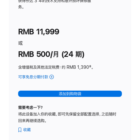
务
获得长达 3 年的技术支持和意外损坏保修服
务。
计
划
(适
RMB 11,999
用
于
或
Studio
RMB 500/月 (24 期)
Display
含增值税及其他法定税费
：约 RMB 1,390
脚
‡。
注
可享免息分期付款
(Studio
Display
-
添加到购物袋
标
准
需要考虑一下？
玻
将此设备加入你的收藏，即可先保留全部配置选择，之后随时
璃
回来再继续选购。
面
板
收藏
-