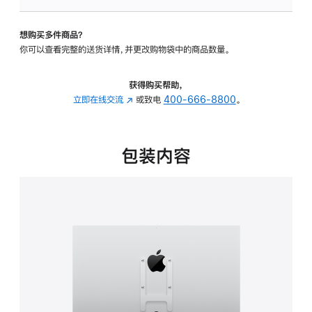
VESA
支
想购买多件商品？
架
你可以查看完整的送货详情，并更改购物袋中的商品数量。
转
换
器
获得购买帮助，
的
立即在线交流
(在
或致电
400-666-8800
。
分
新
期
窗
付
口
包装内容
款
中
选
打
项)
开)