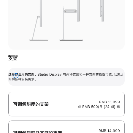
支架
选择你合用的支架。
Studio Display 有两种支架和一种支架转换器可选，以满足
展
你的各种安装需求。
开
RMB 11,999
可调倾斜度的支架
或 RMB 500/月 (24 期) 起
RMB 14,999
可调倾斜度及高‍度的支‍架