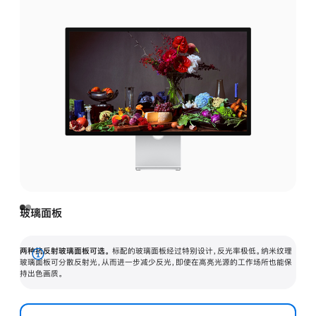
玻璃面板
两种抗反射玻璃面板可选。
标配的玻璃面板经过特别设计，反光率极低。纳米纹理
展
玻璃面板可分散反射光，从而进一步减少反光，即使在高亮光源的工作场所也能保
持出色画质。
开