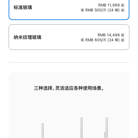
RMB 11,999
起
标准玻璃
或 RMB 500/月 (24 期) 起
RMB 14,499
起
纳米纹理玻璃
或 RMB 605/月 (24 期) 起
三种选择，灵活适应各种使用场景。
标