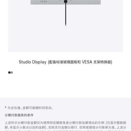
Studio Display (配备标准玻璃面板和 VESA 支架转换器)
网
脚
‡ 为近似值。金额可能随时间变动。
注
页
分期付款服务的条件
页
上述所示分期付款金额仅为使用特定期数免息分期付款估算得出的示例 (仅显示整数数
脚
额，未显示小数点以后的金额)，实际支付金额以银行、花呗或微信分付账单为准。上述分