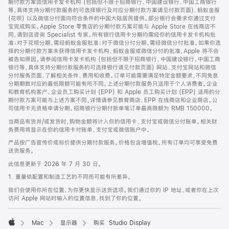
期付款方案由信用卡发卡机构 (包括但不限于招商银行、中国建设银行、中国工商银行
等，具体支持分期付款服务的可选择银行及对应分期付款方案请见付款页面)、蚂蚁金服
(花呗) 以及微信分付面向符合条件的中国大陆居民提供。部分银行会要求你通过支付
宝完成购买。Apple Store 零售店的分期付款方案可能与 Apple Store 在线商店不
同，请到店咨询 Specialist 专家。所有银行信用卡分期均需经你的信用卡发卡机构批
准；对于花呗分期，需经蚂蚁金服批准；对于微信分付分期，需经微信分付批准。如果你选
择的分期付款方案未获得信用卡发卡机构、蚂蚁金服或微信分付的批准，Apple 将不会
被告知原因。请参阅信用卡发卡机构 (包括但不限于招商银行、中国建设银行、中国工商
银行等，具体支持分期付款服务的可选择银行请见付款页面) 网站、支付宝网站和微信
分付服务页面，了解相关条件、费用和收费。订单可能需要满足特定金额要求，不同免息
分期期数对应的最低限额可能有所不同。上述分期付款服务只适用于个人消费者。企业
和教育机构客户、企业员工购买计划 (EPP) 和 Apple 员工购买计划 (EPP) 适用的分
期付款方案可能与上述方案不同，详情请参见教育商店、EPP 在线商店和企业商店。公
司信用卡无资格申请分期。招商银行分期付款单笔订单最高限额为 RMB 150000。
当商品有货并/或发货时，购物金额将计入你的信用卡、支付宝或微信分付账单。相关财
务费用将显示在你的信用卡对账单、支付宝或微信账户中。
产品按广告宣传价或标价提供分期付款服务。价格包含增值税。所有订单均可享受免费
送货服务。
此信息更新于 2026 年 7 月 30 日。
1. 重量依配置和制造工艺的不同而可能有所差异。
我们会使用你所在位置，为你更快显示送货选项。我们通过你的 IP 地址，或者你在上次
访问 Apple 网站时输入的位置信息，找到了你的位置。
Mac
显示器
购买 Studio Display