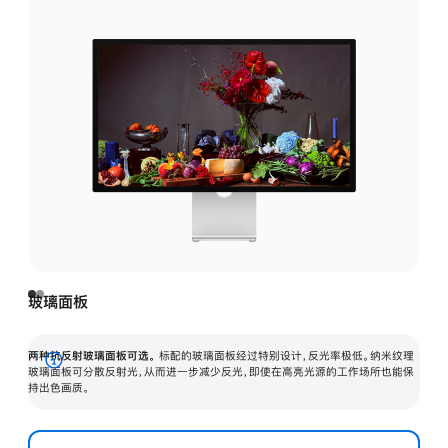
玻璃面板
两种抗反射玻璃面板可选。
标配的玻璃面板经过特别设计，反光率极低。纳米纹理
展
玻璃面板可分散反射光，从而进一步减少反光，即使在高亮光源的工作场所也能保
持出色画质。
开