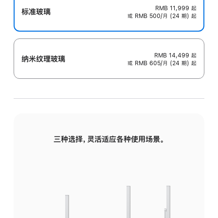
RMB 11,999
起
标准玻璃
或 RMB 500/月 (24 期) 起
RMB 14,499
起
纳米纹理玻璃
或 RMB 605/月 (24 期) 起
三种选择，灵活适应各种使用场景。
标