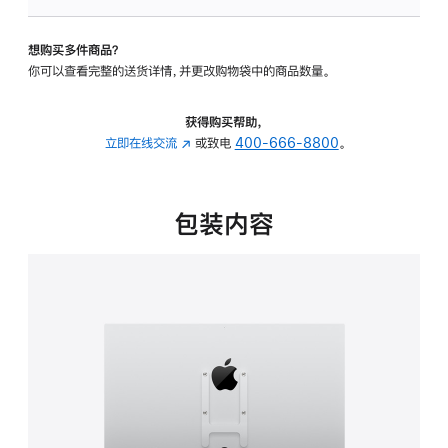
VESA
支
想购买多件商品？
架
你可以查看完整的送货详情，并更改购物袋中的商品数量。
转
换
器
获得购买帮助，
的
立即在线交流
(在
或致电
400-666-8800
。
分
新
期
窗
付
口
包装内容
款
中
选
打
项)
开)