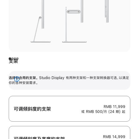
支架
选择你合用的支架。
Studio Display 有两种支架和一种支架转换器可选，以满足
展
你的各种安装需求。
开
RMB 11,999
可调倾斜度的支架
或 RMB 500/月 (24 期) 起
RMB 14,999
可调倾斜度及高‍度的支‍架