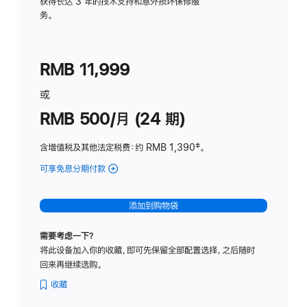
务
获得长达 3 年的技术支持和意外损坏保修服
务。
计
划
(适
RMB 11,999
用
于
或
Studio
RMB 500/月 (24 期)
Display
含增值税及其他法定税费
：约 RMB 1,390
脚
‡。
注
可享免息分期付款
(Studio
Display
-
添加到购物袋
标
准
需要考虑一下？
玻
将此设备加入你的收藏，即可先保留全部配置选择，之后随时
璃
回来再继续选购。
面
板
收藏
-