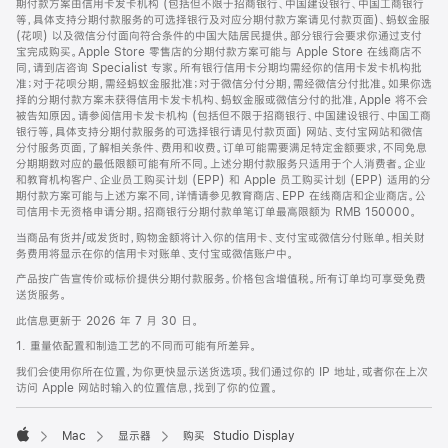
期付款方案由信用卡发卡机构 (包括但不限于招商银行、中国建设银行、中国工商银行
等，具体支持分期付款服务的可选择银行及对应分期付款方案请见付款页面)、蚂蚁金服
(花呗) 以及微信分付面向符合条件的中国大陆居民提供。部分银行会要求你通过支付
宝完成购买。Apple Store 零售店的分期付款方案可能与 Apple Store 在线商店不
同，请到店咨询 Specialist 专家。所有银行信用卡分期均需经你的信用卡发卡机构批
准；对于花呗分期，需经蚂蚁金服批准；对于微信分付分期，需经微信分付批准。如果你选
择的分期付款方案未获得信用卡发卡机构、蚂蚁金服或微信分付的批准，Apple 将不会
被告知原因。请参阅信用卡发卡机构 (包括但不限于招商银行、中国建设银行、中国工商
银行等，具体支持分期付款服务的可选择银行请见付款页面) 网站、支付宝网站和微信
分付服务页面，了解相关条件、费用和收费。订单可能需要满足特定金额要求，不同免息
分期期数对应的最低限额可能有所不同。上述分期付款服务只适用于个人消费者。企业
和教育机构客户、企业员工购买计划 (EPP) 和 Apple 员工购买计划 (EPP) 适用的分
期付款方案可能与上述方案不同，详情请参见教育商店、EPP 在线商店和企业商店。公
司信用卡无资格申请分期。招商银行分期付款单笔订单最高限额为 RMB 150000。
当商品有货并/或发货时，购物金额将计入你的信用卡、支付宝或微信分付账单。相关财
务费用将显示在你的信用卡对账单、支付宝或微信账户中。
产品按广告宣传价或标价提供分期付款服务。价格包含增值税。所有订单均可享受免费
送货服务。
此信息更新于 2026 年 7 月 30 日。
1. 重量依配置和制造工艺的不同而可能有所差异。
我们会使用你所在位置，为你更快显示送货选项。我们通过你的 IP 地址，或者你在上次
访问 Apple 网站时输入的位置信息，找到了你的位置。
Mac
显示器
购买 Studio Display