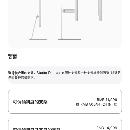
支架
选择你合用的支架。
Studio Display 有两种支架和一种支架转换器可选，以满足
展
你的各种安装需求。
开
RMB 11,999
可调倾斜度的支架
或 RMB 500/月 (24 期) 起
RMB 14,999
可调倾斜度及高‍度的支‍架