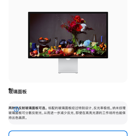
玻璃面板
两种抗反射玻璃面板可选。
标配的玻璃面板经过特别设计，反光率极低。纳米纹理
展
玻璃面板可分散反射光，从而进一步减少反光，即使在高亮光源的工作场所也能保
持出色画质。
开