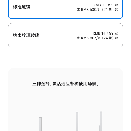
RMB 11,999
起
标准玻璃
或 RMB 500/月 (24 期) 起
RMB 14,499
起
纳米纹理玻璃
或 RMB 605/月 (24 期) 起
三种选择，灵活适应各种使用场景。
标