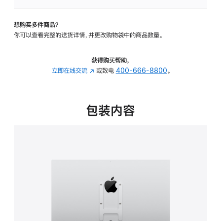
VESA
支
想购买多件商品？
架
你可以查看完整的送货详情，并更改购物袋中的商品数量。
转
换
器
获得购买帮助，
的
立即在线交流
(在
或致电
400-666-8800
。
分
新
期
窗
付
口
包装内容
款
中
选
打
项)
开)