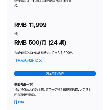
务
获得长达 3 年的技术支持和意外损坏保修服
务。
计
划
(适
RMB 11,999
用
于
或
Studio
RMB 500/月 (24 期)
Display
含增值税及其他法定税费
：约 RMB 1,390
脚
‡。
注
可享免息分期付款
(Studio
Display
-
添加到购物袋
标
准
需要考虑一下？
玻
将此设备加入你的收藏，即可先保留全部配置选择，之后随时
璃
回来再继续选购。
面
板
收藏
-