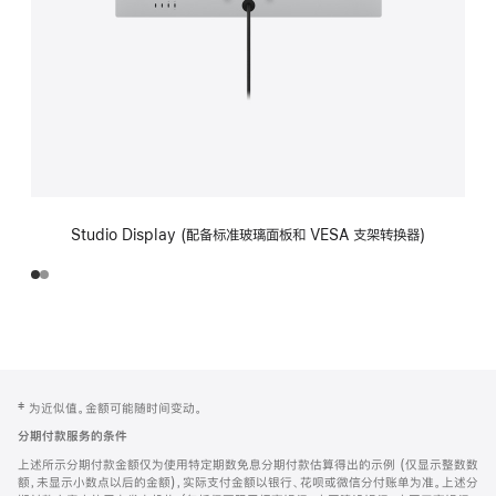
Studio Display (配备标准玻璃面板和 VESA 支架转换器)
网
脚
‡ 为近似值。金额可能随时间变动。
注
页
分期付款服务的条件
页
上述所示分期付款金额仅为使用特定期数免息分期付款估算得出的示例 (仅显示整数数
脚
额，未显示小数点以后的金额)，实际支付金额以银行、花呗或微信分付账单为准。上述分