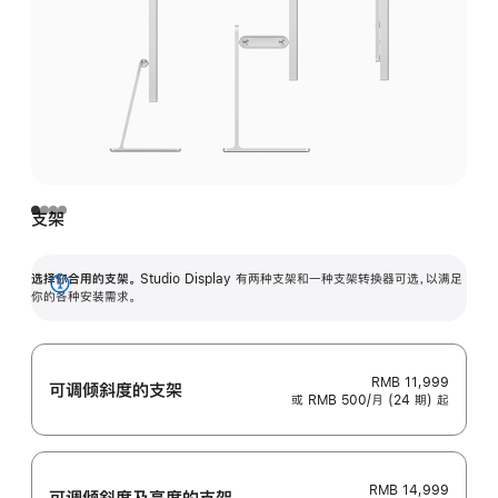
支架
选择你合用的支架。
Studio Display 有两种支架和一种支架转换器可选，以满足
展
你的各种安装需求。
开
RMB 11,999
可调倾斜度的支架
或 RMB 500/月 (24 期) 起
RMB 14,999
可调倾斜度及高‍度的支‍架