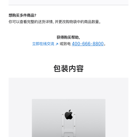
VESA
支
想购买多件商品？
架
你可以查看完整的送货详情，并更改购物袋中的商品数量。
转
换
器
获得购买帮助，
的
立即在线交流
(在
或致电
400-666-8800
。
分
新
期
窗
付
口
包装内容
款
中
选
打
项)
开)