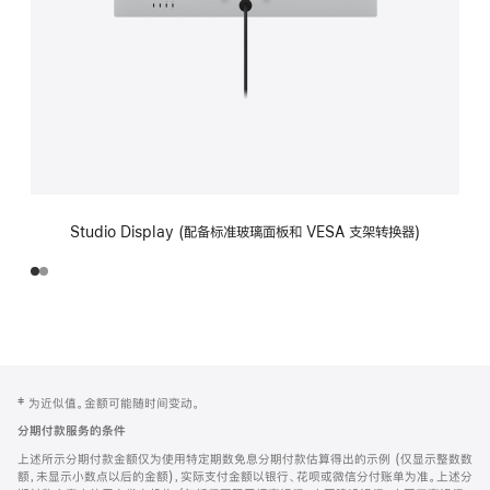
Studio Display (配备标准玻璃面板和 VESA 支架转换器)
网
脚
‡ 为近似值。金额可能随时间变动。
注
页
分期付款服务的条件
页
上述所示分期付款金额仅为使用特定期数免息分期付款估算得出的示例 (仅显示整数数
脚
额，未显示小数点以后的金额)，实际支付金额以银行、花呗或微信分付账单为准。上述分