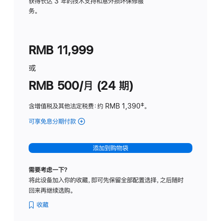
务
获得长达 3 年的技术支持和意外损坏保修服
务。
计
划
(适
RMB 11,999
用
于
或
Studio
RMB 500/月 (24 期)
Display
含增值税及其他法定税费
：约 RMB 1,390
脚
‡。
注
可享免息分期付款
(Studio
Display
-
添加到购物袋
标
准
需要考虑一下？
玻
将此设备加入你的收藏，即可先保留全部配置选择，之后随时
璃
回来再继续选购。
面
板
收藏
-