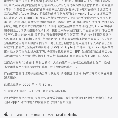
期付款方案由信用卡发卡机构 (包括但不限于招商银行、中国建设银行、中国工商银行
等，具体支持分期付款服务的可选择银行及对应分期付款方案请见付款页面)、蚂蚁金服
(花呗) 以及微信分付面向符合条件的中国大陆居民提供。部分银行会要求你通过支付
宝完成购买。Apple Store 零售店的分期付款方案可能与 Apple Store 在线商店不
同，请到店咨询 Specialist 专家。所有银行信用卡分期均需经你的信用卡发卡机构批
准；对于花呗分期，需经蚂蚁金服批准；对于微信分付分期，需经微信分付批准。如果你选
择的分期付款方案未获得信用卡发卡机构、蚂蚁金服或微信分付的批准，Apple 将不会
被告知原因。请参阅信用卡发卡机构 (包括但不限于招商银行、中国建设银行、中国工商
银行等，具体支持分期付款服务的可选择银行请见付款页面) 网站、支付宝网站和微信
分付服务页面，了解相关条件、费用和收费。订单可能需要满足特定金额要求，不同免息
分期期数对应的最低限额可能有所不同。上述分期付款服务只适用于个人消费者。企业
和教育机构客户、企业员工购买计划 (EPP) 和 Apple 员工购买计划 (EPP) 适用的分
期付款方案可能与上述方案不同，详情请参见教育商店、EPP 在线商店和企业商店。公
司信用卡无资格申请分期。招商银行分期付款单笔订单最高限额为 RMB 150000。
当商品有货并/或发货时，购物金额将计入你的信用卡、支付宝或微信分付账单。相关财
务费用将显示在你的信用卡对账单、支付宝或微信账户中。
产品按广告宣传价或标价提供分期付款服务。价格包含增值税。所有订单均可享受免费
送货服务。
此信息更新于 2026 年 7 月 30 日。
1. 重量依配置和制造工艺的不同而可能有所差异。
我们会使用你所在位置，为你更快显示送货选项。我们通过你的 IP 地址，或者你在上次
访问 Apple 网站时输入的位置信息，找到了你的位置。
Mac
显示器
购买 Studio Display