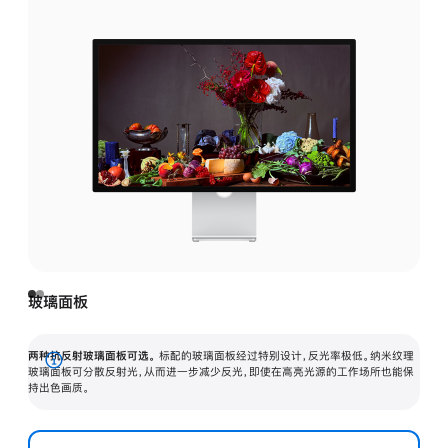
玻璃面板
两种抗反射玻璃面板可选。
标配的玻璃面板经过特别设计，反光率极低。纳米纹理
展
玻璃面板可分散反射光，从而进一步减少反光，即使在高亮光源的工作场所也能保
持出色画质。
开