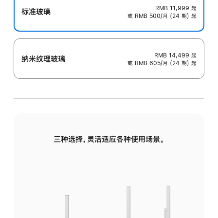
RMB 11,999
起
标准玻璃
或 RMB 500/月 (24 期) 起
RMB 14,499
起
纳米纹理玻璃
或 RMB 605/月 (24 期) 起
三种选择，灵活适应各种使用场景。
标