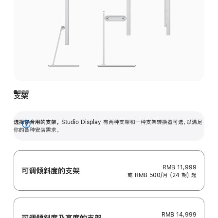
支架
选择你合用的支架。
Studio Display 有两种支架和一种支架转换器可选，以满足
展
你的各种安装需求。
开
RMB 11,999
可调倾斜度的支架
或 RMB 500/月 (24 期) 起
RMB 14,999
可调倾斜度及高‍度的支‍架