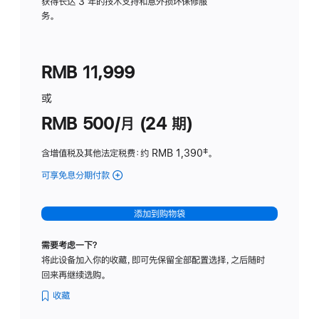
务
获得长达 3 年的技术支持和意外损坏保修服
务。
计
划
(适
RMB 11,999
用
于
或
Studio
RMB 500/月 (24 期)
Display
含增值税及其他法定税费
：约 RMB 1,390
脚
‡。
注
可享免息分期付款
(Studio
Display
-
添加到购物袋
标
准
需要考虑一下？
玻
将此设备加入你的收藏，即可先保留全部配置选择，之后随时
璃
回来再继续选购。
面
板
收藏
-