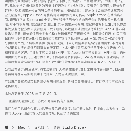
期付款方案由信用卡发卡机构 (包括但不限于招商银行、中国建设银行、中国工商银行
等，具体支持分期付款服务的可选择银行及对应分期付款方案请见付款页面)、蚂蚁金服
(花呗) 以及微信分付面向符合条件的中国大陆居民提供。部分银行会要求你通过支付
宝完成购买。Apple Store 零售店的分期付款方案可能与 Apple Store 在线商店不
同，请到店咨询 Specialist 专家。所有银行信用卡分期均需经你的信用卡发卡机构批
准；对于花呗分期，需经蚂蚁金服批准；对于微信分付分期，需经微信分付批准。如果你选
择的分期付款方案未获得信用卡发卡机构、蚂蚁金服或微信分付的批准，Apple 将不会
被告知原因。请参阅信用卡发卡机构 (包括但不限于招商银行、中国建设银行、中国工商
银行等，具体支持分期付款服务的可选择银行请见付款页面) 网站、支付宝网站和微信
分付服务页面，了解相关条件、费用和收费。订单可能需要满足特定金额要求，不同免息
分期期数对应的最低限额可能有所不同。上述分期付款服务只适用于个人消费者。企业
和教育机构客户、企业员工购买计划 (EPP) 和 Apple 员工购买计划 (EPP) 适用的分
期付款方案可能与上述方案不同，详情请参见教育商店、EPP 在线商店和企业商店。公
司信用卡无资格申请分期。招商银行分期付款单笔订单最高限额为 RMB 150000。
当商品有货并/或发货时，购物金额将计入你的信用卡、支付宝或微信分付账单。相关财
务费用将显示在你的信用卡对账单、支付宝或微信账户中。
产品按广告宣传价或标价提供分期付款服务。价格包含增值税。所有订单均可享受免费
送货服务。
此信息更新于 2026 年 7 月 30 日。
1. 重量依配置和制造工艺的不同而可能有所差异。
我们会使用你所在位置，为你更快显示送货选项。我们通过你的 IP 地址，或者你在上次
访问 Apple 网站时输入的位置信息，找到了你的位置。
Mac
显示器
购买 Studio Display