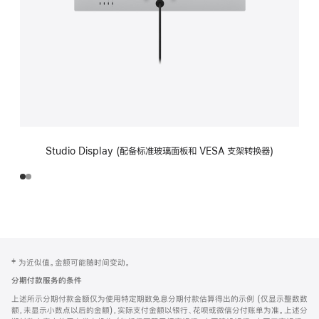
Studio Display (配备标准玻璃面板和 VESA 支架转换器)
网
脚
‡ 为近似值。金额可能随时间变动。
注
页
分期付款服务的条件
页
上述所示分期付款金额仅为使用特定期数免息分期付款估算得出的示例 (仅显示整数数
脚
额，未显示小数点以后的金额)，实际支付金额以银行、花呗或微信分付账单为准。上述分