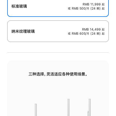
RMB 11,999
起
标准玻璃
或 RMB 500/月 (24 期) 起
RMB 14,499
起
纳米纹理玻璃
或 RMB 605/月 (24 期) 起
三种选择，灵活适应各种使用场景。
标