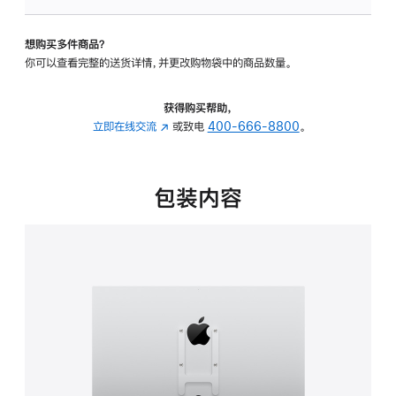
VESA
支
想购买多件商品？
架
你可以查看完整的送货详情，并更改购物袋中的商品数量。
转
换
器
获得购买帮助，
的
立即在线交流
(在
或致电
400-666-8800
。
分
新
期
窗
付
口
包装内容
款
中
选
打
项)
开)