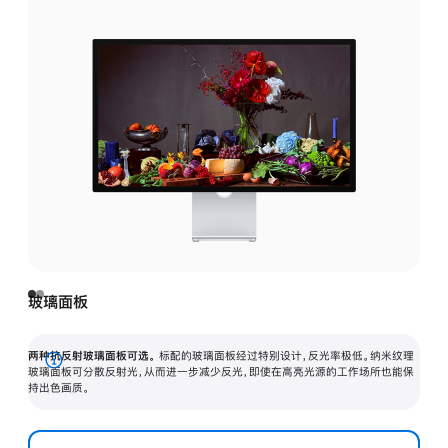
玻璃面板
两种抗反射玻璃面板可选。
标配的玻璃面板经过特别设计，反光率极低。纳米纹理
展
玻璃面板可分散反射光，从而进一步减少反光，即使在高亮光源的工作场所也能保
持出色画质。
开