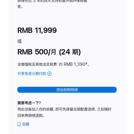
务
获得长达 3 年的技术支持和意外损坏保修服
务。
计
划
(适
RMB 11,999
用
于
或
Studio
RMB 500/月 (24 期)
Display
含增值税及其他法定税费
：约 RMB 1,390
脚
‡。
注
可享免息分期付款
(Studio
Display
-
添加到购物袋
标
准
需要考虑一下？
玻
将此设备加入你的收藏，即可先保留全部配置选择，之后随时
璃
回来再继续选购。
面
板
收藏
-