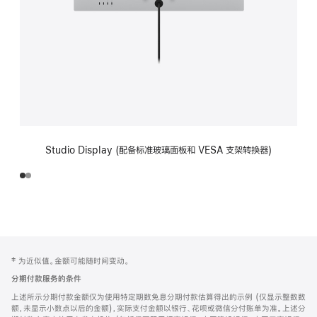
Studio Display (配备标准玻璃面板和 VESA 支架转换器)
网
脚
‡ 为近似值。金额可能随时间变动。
注
页
分期付款服务的条件
页
上述所示分期付款金额仅为使用特定期数免息分期付款估算得出的示例 (仅显示整数数
脚
额，未显示小数点以后的金额)，实际支付金额以银行、花呗或微信分付账单为准。上述分