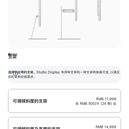
支架
选择你合用的支架。
Studio Display 有两种支架和一种支架转换器可选，以满足
展
你的各种安装需求。
开
RMB 11,999
可调倾斜度的支架
或 RMB 500/月 (24 期) 起
RMB 14,999
可调倾斜度及高‍度的支‍架