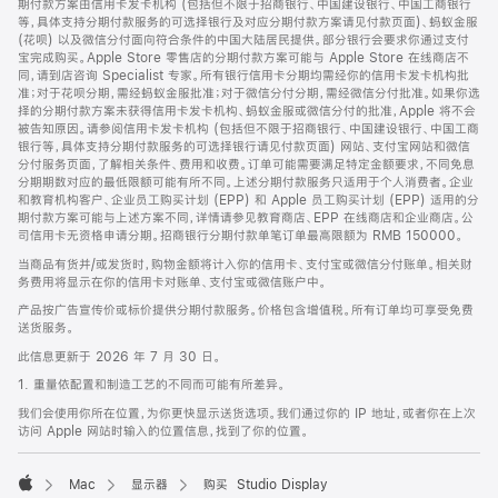
期付款方案由信用卡发卡机构 (包括但不限于招商银行、中国建设银行、中国工商银行
等，具体支持分期付款服务的可选择银行及对应分期付款方案请见付款页面)、蚂蚁金服
(花呗) 以及微信分付面向符合条件的中国大陆居民提供。部分银行会要求你通过支付
宝完成购买。Apple Store 零售店的分期付款方案可能与 Apple Store 在线商店不
同，请到店咨询 Specialist 专家。所有银行信用卡分期均需经你的信用卡发卡机构批
准；对于花呗分期，需经蚂蚁金服批准；对于微信分付分期，需经微信分付批准。如果你选
择的分期付款方案未获得信用卡发卡机构、蚂蚁金服或微信分付的批准，Apple 将不会
被告知原因。请参阅信用卡发卡机构 (包括但不限于招商银行、中国建设银行、中国工商
银行等，具体支持分期付款服务的可选择银行请见付款页面) 网站、支付宝网站和微信
分付服务页面，了解相关条件、费用和收费。订单可能需要满足特定金额要求，不同免息
分期期数对应的最低限额可能有所不同。上述分期付款服务只适用于个人消费者。企业
和教育机构客户、企业员工购买计划 (EPP) 和 Apple 员工购买计划 (EPP) 适用的分
期付款方案可能与上述方案不同，详情请参见教育商店、EPP 在线商店和企业商店。公
司信用卡无资格申请分期。招商银行分期付款单笔订单最高限额为 RMB 150000。
当商品有货并/或发货时，购物金额将计入你的信用卡、支付宝或微信分付账单。相关财
务费用将显示在你的信用卡对账单、支付宝或微信账户中。
产品按广告宣传价或标价提供分期付款服务。价格包含增值税。所有订单均可享受免费
送货服务。
此信息更新于 2026 年 7 月 30 日。
1. 重量依配置和制造工艺的不同而可能有所差异。
我们会使用你所在位置，为你更快显示送货选项。我们通过你的 IP 地址，或者你在上次
访问 Apple 网站时输入的位置信息，找到了你的位置。
Mac
显示器
购买 Studio Display