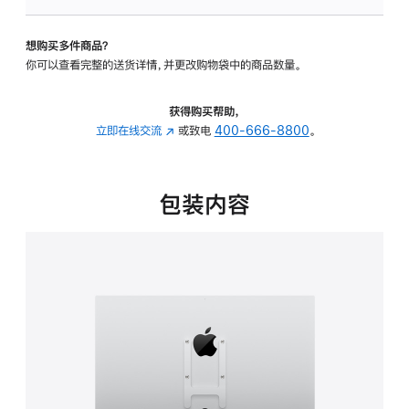
VESA
支
想购买多件商品？
架
你可以查看完整的送货详情，并更改购物袋中的商品数量。
转
换
器
获得购买帮助，
的
立即在线交流
(在
或致电
400-666-8800
。
分
新
期
窗
付
口
包装内容
款
中
选
打
项)
开)