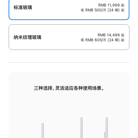
RMB 11,999
起
标准玻璃
或 RMB 500/月 (24 期) 起
RMB 14,499
起
纳米纹理玻璃
或 RMB 605/月 (24 期) 起
三种选择，灵活适应各种使用场景。
标