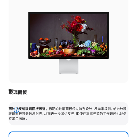
玻璃面板
两种抗反射玻璃面板可选。
标配的玻璃面板经过特别设计，反光率极低。纳米纹理
展
玻璃面板可分散反射光，从而进一步减少反光，即使在高亮光源的工作场所也能保
持出色画质。
开