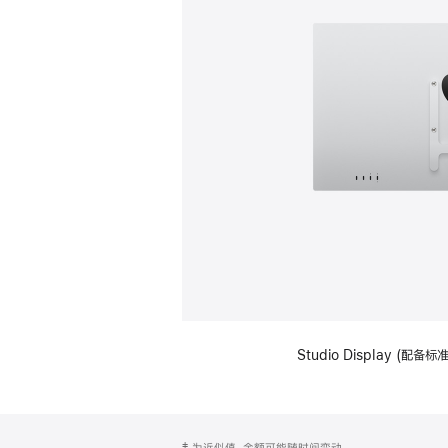
Studio Display (配
网
脚