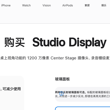
iPhone
Watch
Vision
AirPods
家居
娱乐
购买 Studio Display
桌上视角功能的 1200 万像素 Center Stage 摄像头、录音棚
玻璃面板
，可减少使用
纳米纹理玻璃面板可进一步减少反光，即使在
两种抗反射玻璃面板可选。
标配的玻璃面板经
。
有高亮光源的场所使用，也能保持出色画质。
展
光，从而进一步减少反光，即使在高亮光源的工
开