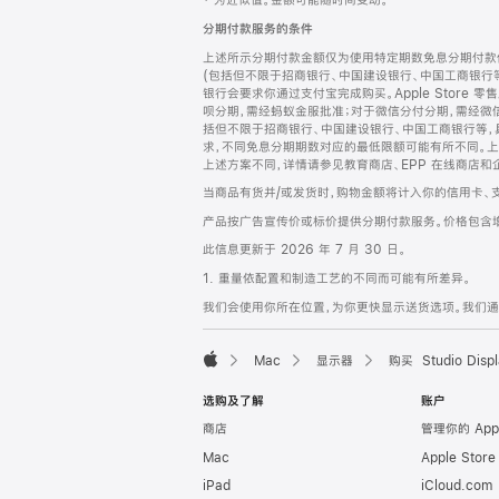
‡ 为近似值。金额可能随时间变动。
注
页
分期付款服务的条件
页
上述所示分期付款金额仅为使用特定期数免息分期付款估
脚
(包括但不限于招商银行、中国建设银行、中国工商银行
银行会要求你通过支付宝完成购买。Apple Store 零
呗分期，需经蚂蚁金服批准；对于微信分付分期，需经微信
括但不限于招商银行、中国建设银行、中国工商银行等，
求，不同免息分期期数对应的最低限额可能有所不同。上述分
上述方案不同，详情请参见教育商店、EPP 在线商店和
当商品有货并/或发货时，购物金额将计入你的信用卡、
产品按广告宣传价或标价提供分期付款服务。价格包含
此信息更新于 2026 年 7 月 30 日。
1. 重量依配置和制造工艺的不同而可能有所差异。
我们会使用你所在位置，为你更快显示送货选项。我们通过你
Mac
显示器
购买 Studio Displ
Apple
选购及了解
账户
商店
管理你的 App
Mac
Apple Stor
iPad
iCloud.com