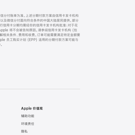
微信分付账单为准。上述分期付款方案由信用卡发卡机构
) 以及微信分付面向符合条件的中国大陆居民提供。部分
家。所有银行信用卡分期均需经你的信用卡发卡机构批准；对于花
ple 将不会被告知原因。请参阅信用卡发卡机构 (包
了解相关条件、费用和收费。订单可能需要满足特定金额要
e 员工购买计划 (EPP) 适用的分期付款方案可能与
。
Apple 价值观
辅助功能
环境责任
隐私