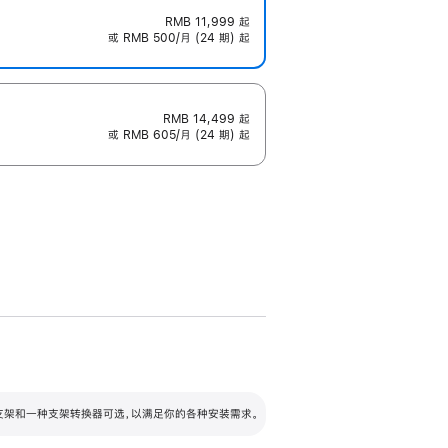
RMB 11,999
起
或 RMB 500/月 (24 期) 起
RMB 14,499
起
或 RMB 605/月 (24 期) 起
配可调倾斜度及高度的支架，额外增加 105
VESA 支架转换器
 有两种支架和一种支架转换器可选，以满足你的各种安装需求。
毫米的高度调节范围。
容的支架 (未随附)