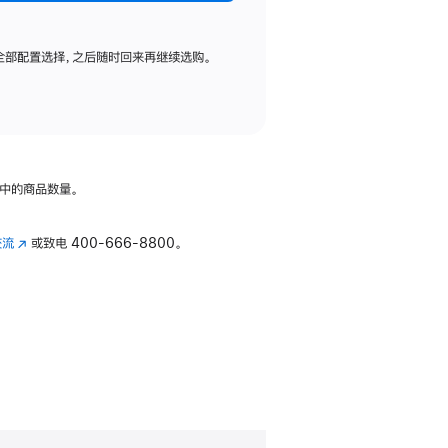
全部配置选择，之后随时回来再继续选购。
中的商品数量。
交流
(在
或致电
400-666-8800。
新
窗
口
中
打
开)