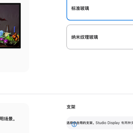
标准玻璃
纳米纹理玻璃
支架
用场景。
标配可调倾斜度的支架，提供 30 度的倾斜度
选
选择你合用的支架。
Studio Display
调节范围。
展