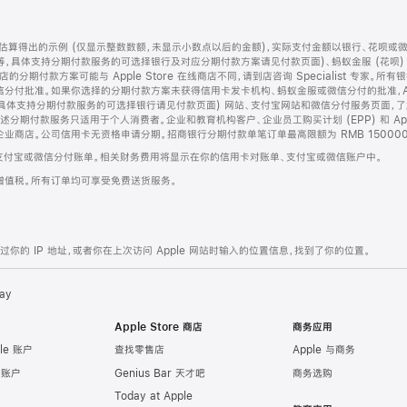
算得出的示例 (仅显示整数数额，未显示小数点以后的金额)，实际支付金额以银行、花呗或
等，具体支持分期付款服务的可选择银行及对应分期付款方案请见付款页面)、蚂蚁金服 (花呗
售店的分期付款方案可能与 Apple Store 在线商店不同，请到店咨询 Specialist 专
分付批准。如果你选择的分期付款方案未获得信用卡发卡机构、蚂蚁金服或微信分付的批准，Ap
具体支持分期付款服务的可选择银行请见付款页面) 网站、支付宝网站和微信分付服务页面，
期付款服务只适用于个人消费者。企业和教育机构客户、企业员工购买计划 (EPP) 和 Appl
企业商店。公司信用卡无资格申请分期。招商银行分期付款单笔订单最高限额为 RMB 150000
支付宝或微信分付账单。相关财务费用将显示在你的信用卡对账单、支付宝或微信账户中。
增值税。所有订单均可享受免费送货服务。
的 IP 地址，或者你在上次访问 Apple 网站时输入的位置信息，找到了你的位置。
ay
Apple Store 商店
商务应用
le 账户
查找零售店
Apple 与商务
e 账户
Genius Bar 天才吧
商务选购
Today at Apple