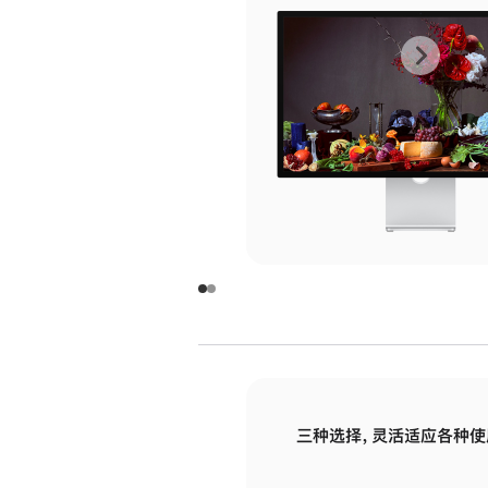
上
下
一
一
张
张
图
图
库
库
图
图
片
片
-
-
玻
玻
璃
璃
三种选择，灵活适应各种使
面
面
板
板