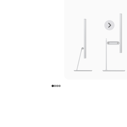
上
下
一
一
张
张
图
图
库
库
图
图
片
片
-
-
支
支
架
架