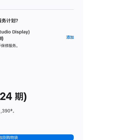
 服务计划？
dio Display)
AppleCare+
添加
期)
服
坏保修服务。
务
计
划
(适
用
于
24 期)
Studio
Display)
1,390
脚
‡。
注
加到购物袋