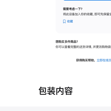
标
准
需要考虑一下？
玻
将此设备加入你的收藏，即可先保留
璃
面
收藏
板
-
VESA
想购买多件商品？
支
你可以查看完整的送货详情，并更改购物袋
架
转
换
获得购买帮助，
立即在线
器
的
分
期
付
包装内容
款
选
项)