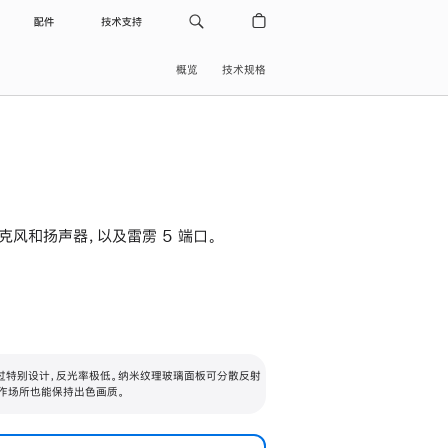
配件
技术支持
概览
技术规格
级麦克风和扬声器，以及雷雳 5 端口。
过特别设计，反光率极低。纳米纹理玻璃面板可分散反射
作场所也能保持出色画质。