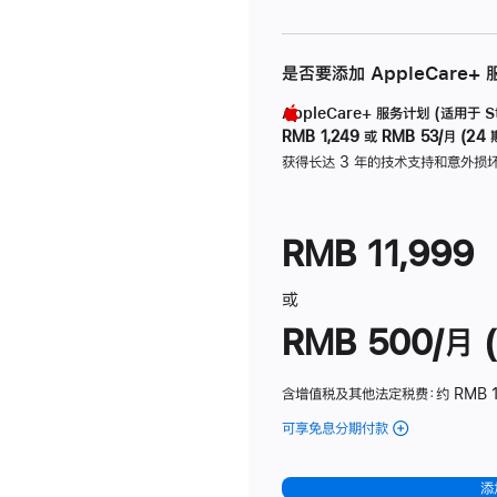
是否要添加 AppleCare+
AppleCare+ 服务计划 (适用于 Stu
RMB 1,249
或
RMB 53/月 (24 
获得长达 3 年的技术支持和意外损
RMB 11,999
或
RMB 500/月 (
含增值税及其他法定税费
：约 RMB 
可享免息分期付款
(Studio
Display
-
添