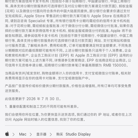
期付款方案由信用卡发卡机构 (包括但不限于招商银行、中国建设银行、中国工商银行
等，具体支持分期付款服务的可选择银行及对应分期付款方案请见付款页面)、蚂蚁金服
(花呗) 以及微信分付面向符合条件的中国大陆居民提供。部分银行会要求你通过支付
宝完成购买。Apple Store 零售店的分期付款方案可能与 Apple Store 在线商店不
同，请到店咨询 Specialist 专家。所有银行信用卡分期均需经你的信用卡发卡机构批
准；对于花呗分期，需经蚂蚁金服批准；对于微信分付分期，需经微信分付批准。如果你选
择的分期付款方案未获得信用卡发卡机构、蚂蚁金服或微信分付的批准，Apple 将不会
被告知原因。请参阅信用卡发卡机构 (包括但不限于招商银行、中国建设银行、中国工商
银行等，具体支持分期付款服务的可选择银行请见付款页面) 网站、支付宝网站和微信
分付服务页面，了解相关条件、费用和收费。订单可能需要满足特定金额要求，不同免息
分期期数对应的最低限额可能有所不同。上述分期付款服务只适用于个人消费者。企业
和教育机构客户、企业员工购买计划 (EPP) 和 Apple 员工购买计划 (EPP) 适用的分
期付款方案可能与上述方案不同，详情请参见教育商店、EPP 在线商店和企业商店。公
司信用卡无资格申请分期。招商银行分期付款单笔订单最高限额为 RMB 150000。
当商品有货并/或发货时，购物金额将计入你的信用卡、支付宝或微信分付账单。相关财
务费用将显示在你的信用卡对账单、支付宝或微信账户中。
产品按广告宣传价或标价提供分期付款服务。价格包含增值税。所有订单均可享受免费
送货服务。
此信息更新于 2026 年 7 月 30 日。
1. 重量依配置和制造工艺的不同而可能有所差异。
我们会使用你所在位置，为你更快显示送货选项。我们通过你的 IP 地址，或者你在上次
访问 Apple 网站时输入的位置信息，找到了你的位置。
Mac
显示器
购买 Studio Display