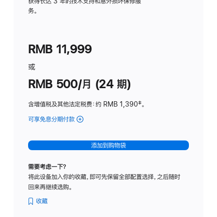
务
获得长达 3 年的技术支持和意外损坏保修服
务。
计
划
(适
RMB 11,999
用
于
或
Studio
RMB 500/月 (24 期)
Display
含增值税及其他法定税费
：约 RMB 1,390
脚
‡。
注
可享免息分期付款
(Studio
Display
-
添加到购物袋
标
准
需要考虑一下？
玻
将此设备加入你的收藏，即可先保留全部配置选择，之后随时
璃
回来再继续选购。
面
板
收藏
-