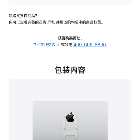
VESA
支
想购买多件商品？
架
你可以查看完整的送货详情，并更改购物袋中的商品数量。
转
换
器
获得购买帮助，
的
立即在线交流
(在
或致电
400-666-8800
。
分
新
期
窗
付
口
包装内容
款
中
选
打
项)
开)