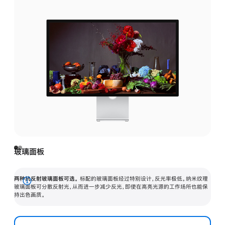
玻璃面板
两种抗反射玻璃面板可选。
标配的玻璃面板经过特别设计，反光率极低。纳米纹理
展
玻璃面板可分散反射光，从而进一步减少反光，即使在高亮光源的工作场所也能保
持出色画质。
开