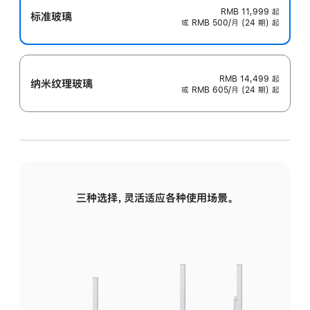
RMB 11,999
起
标准玻璃
或 RMB 500/月 (24 期) 起
RMB 14,499
起
纳米纹理玻璃
或 RMB 605/月 (24 期) 起
三种选择，灵活适应各种使用场景。
标