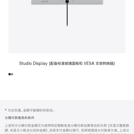
Studio Display (配备标准玻璃面板和 VESA 支架转换器)
网
脚
‡ 为近似值。金额可能随时间变动。
注
页
分期付款服务的条件
页
上述所示分期付款金额仅为使用特定期数免息分期付款估算得出的示例 (仅显示整数数
脚
额，未显示小数点以后的金额)，实际支付金额以银行、花呗或微信分付账单为准。上述分