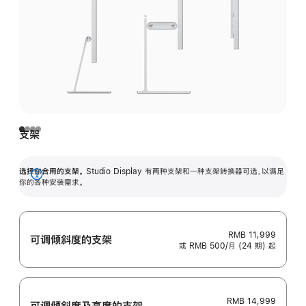
支架
选择你合用的支架。
Studio Display 有两种支架和一种支架转换器可选，以满足
展
你的各种安装需求。
开
RMB 11,999
可调倾斜度的支架
或 RMB 500/月 (24 期) 起
RMB 14,999
可调倾斜度及高‍度的支‍架