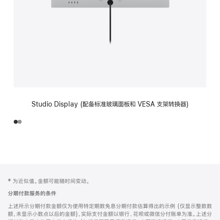
Studio Display (配备标准玻璃面板和 VESA 支架转换器)
网
脚
‡ 为近似值。金额可能随时间变动。
注
页
分期付款服务的条件
页
上述所示分期付款金额仅为使用特定期数免息分期付款估算得出的示例 (仅显示整数数
脚
额，未显示小数点以后的金额)，实际支付金额以银行、花呗或微信分付账单为准。上述分