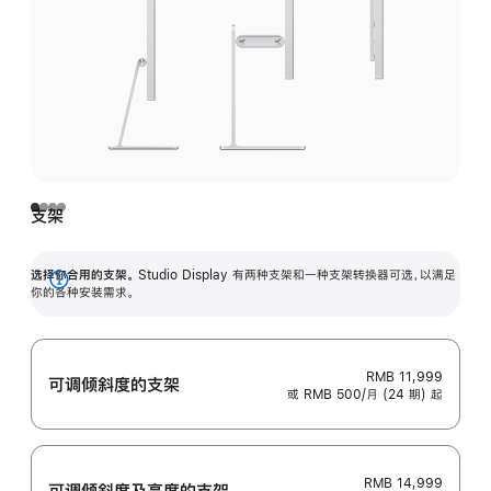
支架
选择你合用的支架。
Studio Display 有两种支架和一种支架转换器可选，以满足
展
你的各种安装需求。
开
RMB 11,999
可调倾斜度的支架
或 RMB 500/月 (24 期) 起
RMB 14,999
可调倾斜度及高‍度的支‍架