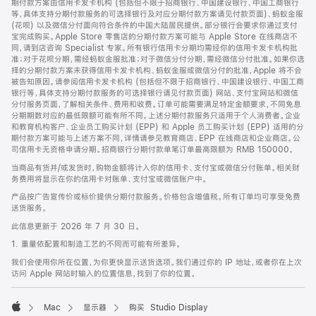
期付款方案由信用卡发卡机构 (包括但不限于招商银行、中国建设银行、中国工商银行
等，具体支持分期付款服务的可选择银行及对应分期付款方案请见付款页面)、蚂蚁金服
(花呗) 以及微信分付面向符合条件的中国大陆居民提供。部分银行会要求你通过支付
宝完成购买。Apple Store 零售店的分期付款方案可能与 Apple Store 在线商店不
同，请到店咨询 Specialist 专家。所有银行信用卡分期均需经你的信用卡发卡机构批
准；对于花呗分期，需经蚂蚁金服批准；对于微信分付分期，需经微信分付批准。如果你选
择的分期付款方案未获得信用卡发卡机构、蚂蚁金服或微信分付的批准，Apple 将不会
被告知原因。请参阅信用卡发卡机构 (包括但不限于招商银行、中国建设银行、中国工商
银行等，具体支持分期付款服务的可选择银行请见付款页面) 网站、支付宝网站和微信
分付服务页面，了解相关条件、费用和收费。订单可能需要满足特定金额要求，不同免息
分期期数对应的最低限额可能有所不同。上述分期付款服务只适用于个人消费者。企业
和教育机构客户、企业员工购买计划 (EPP) 和 Apple 员工购买计划 (EPP) 适用的分
期付款方案可能与上述方案不同，详情请参见教育商店、EPP 在线商店和企业商店。公
司信用卡无资格申请分期。招商银行分期付款单笔订单最高限额为 RMB 150000。
当商品有货并/或发货时，购物金额将计入你的信用卡、支付宝或微信分付账单。相关财
务费用将显示在你的信用卡对账单、支付宝或微信账户中。
产品按广告宣传价或标价提供分期付款服务。价格包含增值税。所有订单均可享受免费
送货服务。
此信息更新于 2026 年 7 月 30 日。
1. 重量依配置和制造工艺的不同而可能有所差异。
我们会使用你所在位置，为你更快显示送货选项。我们通过你的 IP 地址，或者你在上次
访问 Apple 网站时输入的位置信息，找到了你的位置。
Mac
显示器
购买 Studio Display