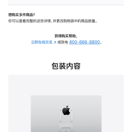
VESA
支
想购买多件商品？
架
你可以查看完整的送货详情，并更改购物袋中的商品数量。
转
换
器
获得购买帮助，
的
立即在线交流
(在
或致电
400-666-8800
。
分
新
期
窗
付
口
包装内容
款
中
选
打
项)
开)