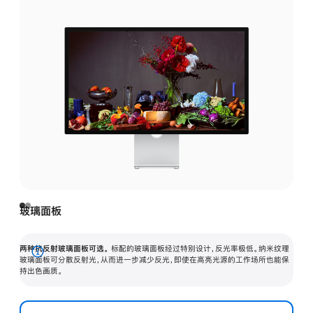
玻璃面板
两种抗反射玻璃面板可选。
标配的玻璃面板经过特别设计，反光率极低。纳米纹理
展
玻璃面板可分散反射光，从而进一步减少反光，即使在高亮光源的工作场所也能保
持出色画质。
开