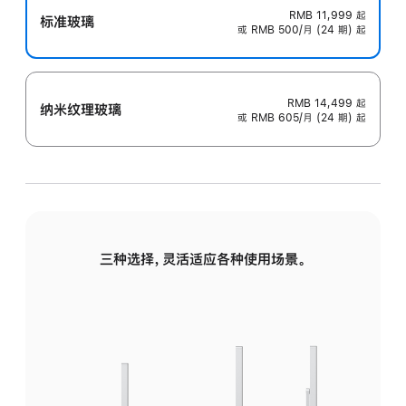
RMB 11,999
起
标准玻璃
或 RMB 500/月 (24 期) 起
RMB 14,499
起
纳米纹理玻璃
或 RMB 605/月 (24 期) 起
三种选择，灵活适应各种使用场景。
标