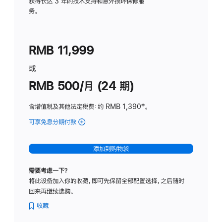
务
获得长达 3 年的技术支持和意外损坏保修服
务。
计
划
(适
RMB 11,999
用
于
或
Studio
RMB 500/月 (24 期)
Display
含增值税及其他法定税费
：约 RMB 1,390
脚
‡。
注
可享免息分期付款
(Studio
Display
-
添加到购物袋
标
准
需要考虑一下？
玻
将此设备加入你的收藏，即可先保留全部配置选择，之后随时
璃
回来再继续选购。
面
板
收藏
-