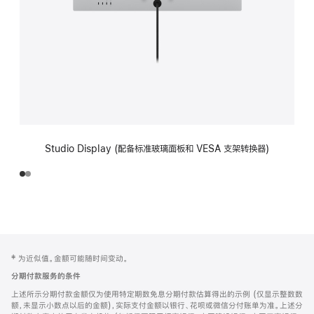
Studio Display (配备标准玻璃面板和 VESA 支架转换器)
网
脚
‡ 为近似值。金额可能随时间变动。
注
页
分期付款服务的条件
页
上述所示分期付款金额仅为使用特定期数免息分期付款估算得出的示例 (仅显示整数数
脚
额，未显示小数点以后的金额)，实际支付金额以银行、花呗或微信分付账单为准。上述分