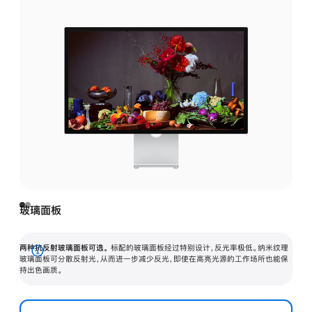
玻璃面板
两种抗反射玻璃面板可选。
标配的玻璃面板经过特别设计，反光率极低。纳米纹理
展
玻璃面板可分散反射光，从而进一步减少反光，即使在高亮光源的工作场所也能保
持出色画质。
开