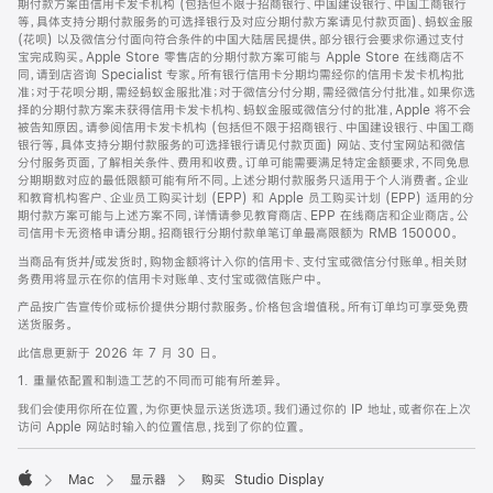
期付款方案由信用卡发卡机构 (包括但不限于招商银行、中国建设银行、中国工商银行
等，具体支持分期付款服务的可选择银行及对应分期付款方案请见付款页面)、蚂蚁金服
(花呗) 以及微信分付面向符合条件的中国大陆居民提供。部分银行会要求你通过支付
宝完成购买。Apple Store 零售店的分期付款方案可能与 Apple Store 在线商店不
同，请到店咨询 Specialist 专家。所有银行信用卡分期均需经你的信用卡发卡机构批
准；对于花呗分期，需经蚂蚁金服批准；对于微信分付分期，需经微信分付批准。如果你选
择的分期付款方案未获得信用卡发卡机构、蚂蚁金服或微信分付的批准，Apple 将不会
被告知原因。请参阅信用卡发卡机构 (包括但不限于招商银行、中国建设银行、中国工商
银行等，具体支持分期付款服务的可选择银行请见付款页面) 网站、支付宝网站和微信
分付服务页面，了解相关条件、费用和收费。订单可能需要满足特定金额要求，不同免息
分期期数对应的最低限额可能有所不同。上述分期付款服务只适用于个人消费者。企业
和教育机构客户、企业员工购买计划 (EPP) 和 Apple 员工购买计划 (EPP) 适用的分
期付款方案可能与上述方案不同，详情请参见教育商店、EPP 在线商店和企业商店。公
司信用卡无资格申请分期。招商银行分期付款单笔订单最高限额为 RMB 150000。
当商品有货并/或发货时，购物金额将计入你的信用卡、支付宝或微信分付账单。相关财
务费用将显示在你的信用卡对账单、支付宝或微信账户中。
产品按广告宣传价或标价提供分期付款服务。价格包含增值税。所有订单均可享受免费
送货服务。
此信息更新于 2026 年 7 月 30 日。
1. 重量依配置和制造工艺的不同而可能有所差异。
我们会使用你所在位置，为你更快显示送货选项。我们通过你的 IP 地址，或者你在上次
访问 Apple 网站时输入的位置信息，找到了你的位置。
Mac
显示器
购买 Studio Display