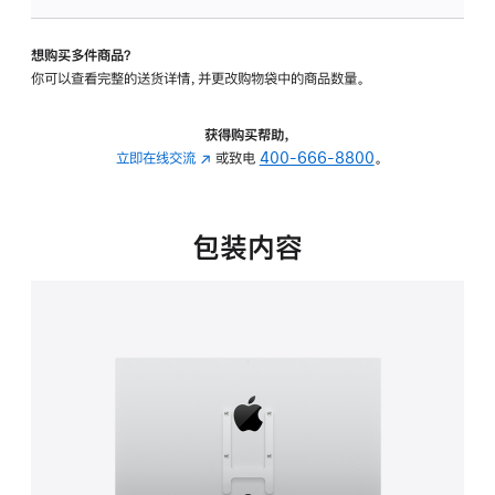
VESA
支
想购买多件商品？
架
你可以查看完整的送货详情，并更改购物袋中的商品数量。
转
换
器
获得购买帮助，
的
立即在线交流
(在
或致电
400-666-8800
。
分
新
期
窗
付
口
包装内容
款
中
选
打
项)
开)