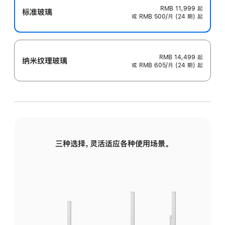
RMB 11,999
起
标准玻璃
或 RMB 500/月 (24 期) 起
RMB 14,499
起
纳米纹理玻璃
或 RMB 605/月 (24 期) 起
三种选择，灵活适应各种使用场景。
标