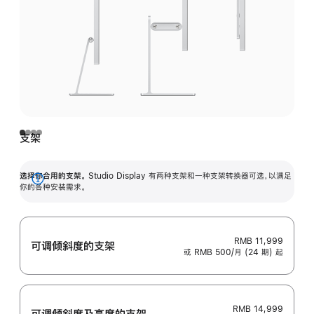
支架
选择你合用的支架。
Studio Display 有两种支架和一种支架转换器可选，以满足
展
你的各种安装需求。
开
RMB 11,999
可调倾斜度的支架
或 RMB 500/月 (24 期) 起
RMB 14,999
可调倾斜度及高‍度的支‍架