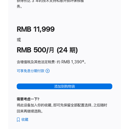
务
获得长达 3 年的技术支持和意外损坏保修服
务。
计
划
(适
RMB 11,999
用
于
或
Studio
RMB 500/月 (24 期)
Display
含增值税及其他法定税费
：约 RMB 1,390
脚
‡。
注
可享免息分期付款
(Studio
Display
-
添加到购物袋
标
准
需要考虑一下？
玻
将此设备加入你的收藏，即可先保留全部配置选择，之后随时
璃
回来再继续选购。
面
板
收藏
-