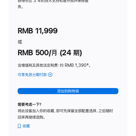
务
获得长达 3 年的技术支持和意外损坏保修服
务。
计
划
(适
RMB 11,999
用
于
或
Studio
RMB 500/月 (24 期)
Display
含增值税及其他法定税费
：约 RMB 1,390
脚
‡。
注
可享免息分期付款
(Studio
Display
-
添加到购物袋
标
准
需要考虑一下？
玻
将此设备加入你的收藏，即可先保留全部配置选择，之后随时
璃
回来再继续选购。
面
板
收藏
-