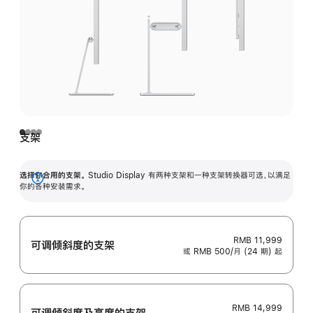
支架
选择你合用的支架。
Studio Display 有两种支架和一种支架转换器可选，以满足
展
你的各种安装需求。
开
RMB 11,999
可调倾斜度的支架
或 RMB 500/月 (24 期) 起
RMB 14,999
可调倾斜度及高‍度的支‍架