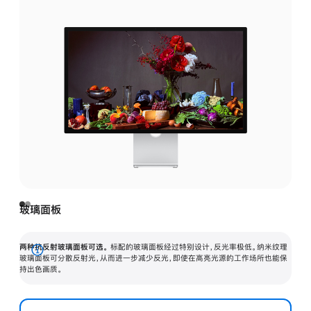
玻璃面板
两种抗反射玻璃面板可选。
标配的玻璃面板经过特别设计，反光率极低。纳米纹理
展
玻璃面板可分散反射光，从而进一步减少反光，即使在高亮光源的工作场所也能保
持出色画质。
开