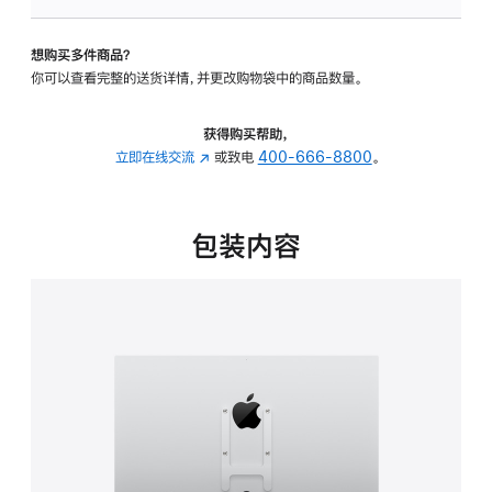
VESA
支
想购买多件商品？
架
你可以查看完整的送货详情，并更改购物袋中的商品数量。
转
换
器
获得购买帮助，
的
立即在线交流
(在
或致电
400-666-8800
。
分
新
期
窗
付
口
包装内容
款
中
选
打
项)
开)