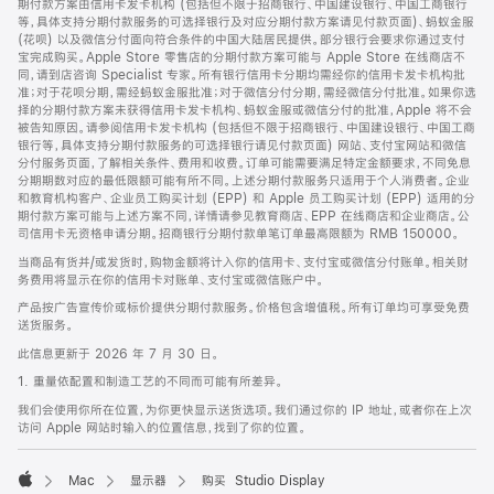
期付款方案由信用卡发卡机构 (包括但不限于招商银行、中国建设银行、中国工商银行
等，具体支持分期付款服务的可选择银行及对应分期付款方案请见付款页面)、蚂蚁金服
(花呗) 以及微信分付面向符合条件的中国大陆居民提供。部分银行会要求你通过支付
宝完成购买。Apple Store 零售店的分期付款方案可能与 Apple Store 在线商店不
同，请到店咨询 Specialist 专家。所有银行信用卡分期均需经你的信用卡发卡机构批
准；对于花呗分期，需经蚂蚁金服批准；对于微信分付分期，需经微信分付批准。如果你选
择的分期付款方案未获得信用卡发卡机构、蚂蚁金服或微信分付的批准，Apple 将不会
被告知原因。请参阅信用卡发卡机构 (包括但不限于招商银行、中国建设银行、中国工商
银行等，具体支持分期付款服务的可选择银行请见付款页面) 网站、支付宝网站和微信
分付服务页面，了解相关条件、费用和收费。订单可能需要满足特定金额要求，不同免息
分期期数对应的最低限额可能有所不同。上述分期付款服务只适用于个人消费者。企业
和教育机构客户、企业员工购买计划 (EPP) 和 Apple 员工购买计划 (EPP) 适用的分
期付款方案可能与上述方案不同，详情请参见教育商店、EPP 在线商店和企业商店。公
司信用卡无资格申请分期。招商银行分期付款单笔订单最高限额为 RMB 150000。
当商品有货并/或发货时，购物金额将计入你的信用卡、支付宝或微信分付账单。相关财
务费用将显示在你的信用卡对账单、支付宝或微信账户中。
产品按广告宣传价或标价提供分期付款服务。价格包含增值税。所有订单均可享受免费
送货服务。
此信息更新于 2026 年 7 月 30 日。
1. 重量依配置和制造工艺的不同而可能有所差异。
我们会使用你所在位置，为你更快显示送货选项。我们通过你的 IP 地址，或者你在上次
访问 Apple 网站时输入的位置信息，找到了你的位置。
Mac
显示器
购买 Studio Display