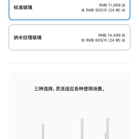
RMB 11,999
起
标准玻璃
或 RMB 500/月 (24 期) 起
RMB 14,499
起
纳米纹理玻璃
或 RMB 605/月 (24 期) 起
三种选择，灵活适应各种使用场景。
标