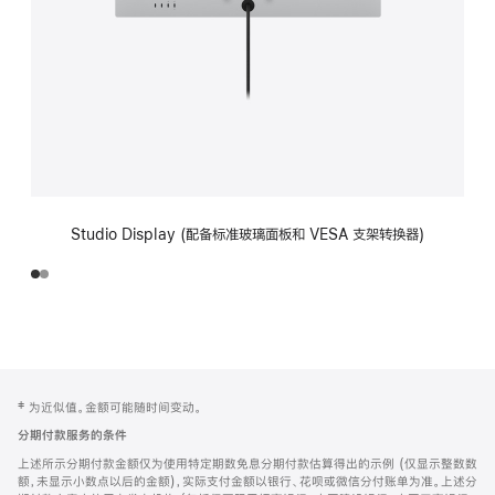
Studio Display (配备标准玻璃面板和 VESA 支架转换器)
网
脚
‡ 为近似值。金额可能随时间变动。
注
页
分期付款服务的条件
页
上述所示分期付款金额仅为使用特定期数免息分期付款估算得出的示例 (仅显示整数数
脚
额，未显示小数点以后的金额)，实际支付金额以银行、花呗或微信分付账单为准。上述分