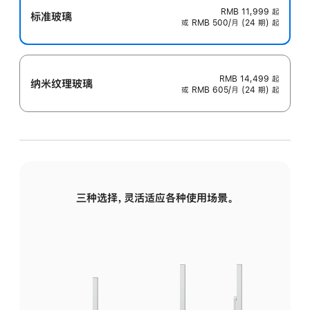
RMB 11,999
起
标准玻璃
或 RMB 500/月 (24 期) 起
RMB 14,499
起
纳米纹理玻璃
或 RMB 605/月 (24 期) 起
三种选择，灵活适应各种使用场景。
标