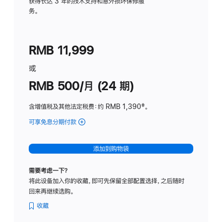
务
获得长达 3 年的技术支持和意外损坏保修服
务。
计
划
(适
RMB 11,999
用
于
或
Studio
RMB 500/月 (24 期)
Display
含增值税及其他法定税费
：约 RMB 1,390
脚
‡。
注
可享免息分期付款
(Studio
Display
-
添加到购物袋
标
准
需要考虑一下？
玻
将此设备加入你的收藏，即可先保留全部配置选择，之后随时
璃
回来再继续选购。
面
板
收藏
-