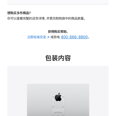
VESA
支
想购买多件商品？
架
你可以查看完整的送货详情，并更改购物袋中的商品数量。
转
换
器
获得购买帮助，
的
立即在线交流
(在
或致电
400-666-8800
。
分
新
期
窗
付
口
包装内容
款
中
选
打
项)
开)