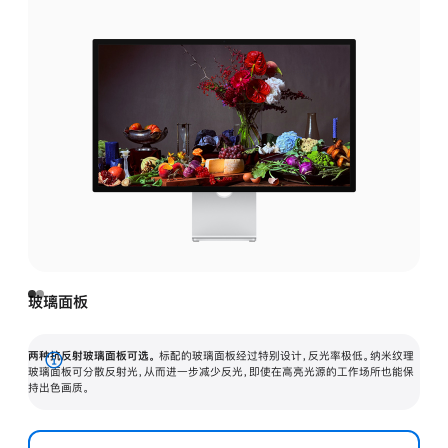
玻璃面板
两种抗反射玻璃面板可选。
标配的玻璃面板经过特别设计，反光率极低。纳米纹理
展
玻璃面板可分散反射光，从而进一步减少反光，即使在高亮光源的工作场所也能保
持出色画质。
开