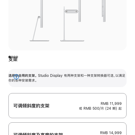
支架
选择你合用的支架。
Studio Display 有两种支架和一种支架转换器可选，以满足
展
你的各种安装需求。
开
RMB 11,999
可调倾斜度的支架
或 RMB 500/月 (24 期) 起
RMB 14,999
可调倾斜度及高‍度的支‍架