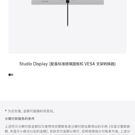
Studio Display (配备标准玻璃面板和 VESA 支架转换器)
网
脚
‡ 为近似值。金额可能随时间变动。
注
页
分期付款服务的条件
页
上述所示分期付款金额仅为使用特定期数免息分期付款估算得出的示例 (仅显示整数数
脚
额，未显示小数点以后的金额)，实际支付金额以银行、花呗或微信分付账单为准。上述分