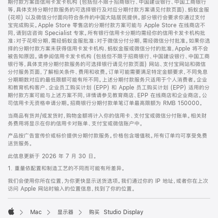
期付款方案由信用卡发卡机构 (包括但不限于招商银行、中国建设银行、中国工商银行
等，具体支持分期付款服务的可选择银行及对应分期付款方案请见付款页面)、蚂蚁金服
(花呗) 以及微信分付面向符合条件的中国大陆居民提供。部分银行会要求你通过支付
宝完成购买。Apple Store 零售店的分期付款方案可能与 Apple Store 在线商店不
同，请到店咨询 Specialist 专家。所有银行信用卡分期均需经你的信用卡发卡机构批
准；对于花呗分期，需经蚂蚁金服批准；对于微信分付分期，需经微信分付批准。如果你选
择的分期付款方案未获得信用卡发卡机构、蚂蚁金服或微信分付的批准，Apple 将不会
被告知原因。请参阅信用卡发卡机构 (包括但不限于招商银行、中国建设银行、中国工商
银行等，具体支持分期付款服务的可选择银行请见付款页面) 网站、支付宝网站和微信
分付服务页面，了解相关条件、费用和收费。订单可能需要满足特定金额要求，不同免息
分期期数对应的最低限额可能有所不同。上述分期付款服务只适用于个人消费者。企业
和教育机构客户、企业员工购买计划 (EPP) 和 Apple 员工购买计划 (EPP) 适用的分
期付款方案可能与上述方案不同，详情请参见教育商店、EPP 在线商店和企业商店。公
司信用卡无资格申请分期。招商银行分期付款单笔订单最高限额为 RMB 150000。
当商品有货并/或发货时，购物金额将计入你的信用卡、支付宝或微信分付账单。相关财
务费用将显示在你的信用卡对账单、支付宝或微信账户中。
产品按广告宣传价或标价提供分期付款服务。价格包含增值税。所有订单均可享受免费
送货服务。
此信息更新于 2026 年 7 月 30 日。
1. 重量依配置和制造工艺的不同而可能有所差异。
我们会使用你所在位置，为你更快显示送货选项。我们通过你的 IP 地址，或者你在上次
访问 Apple 网站时输入的位置信息，找到了你的位置。
Mac
显示器
购买 Studio Display