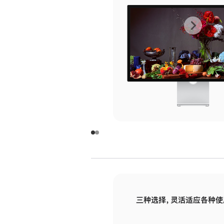
上
下
一
一
张
张
图
图
库
库
图
图
片
片
-
-
玻
玻
璃
璃
三种选择，灵活适应各种使
面
面
板
板