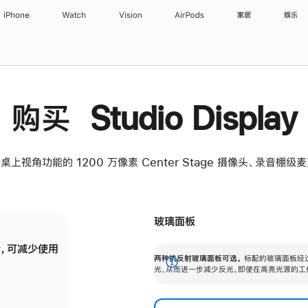
iPhone
Watch
Vision
AirPods
家居
娱乐
购买 Studio Display
桌上视角功能的 1200 万像素 Center Stage 摄像头、录音棚
玻璃面板
，可减少使用
纳米纹理玻璃面板可进一步减少反光，即使在
两种抗反射玻璃面板可选。
标配的玻璃面板经
。
有高亮光源的场所使用，也能保持出色画质。
展
光，从而进一步减少反光，即使在高亮光源的工
开