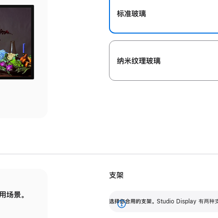
标准玻璃
纳米纹理玻璃
支架
用场景。
标配可调倾斜度的支架，提供 30 度的倾斜度
选
选择你合用的支架。
Studio Display
调节范围。
展