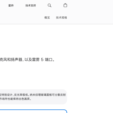
配件
技术支持
概览
技术规格
级麦克风和扬声器，以及雷雳 5 端口。
过特别设计，反光率极低。纳米纹理玻璃面板可分散反射
作场所也能保持出色画质。