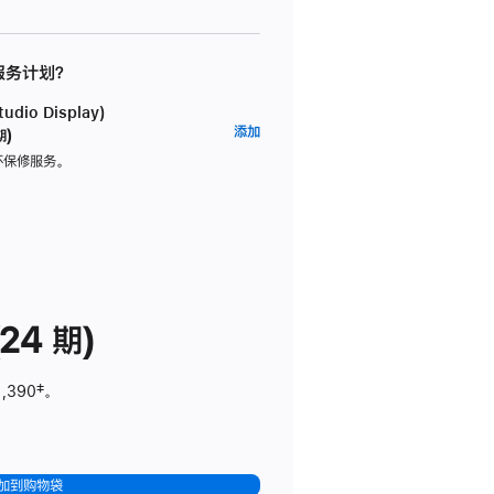
 服务计划？
dio Display)
AppleCare+
添加
期)
服
坏保修服务。
务
计
划
(适
用
于
24 期)
Studio
Display)
1,390
脚
‡。
注
加到购物袋