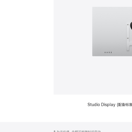
Studio Display (配
网
脚