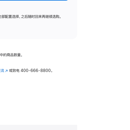
全部配置选择，之后随时回来再继续选购。
中的商品数量。
交流
(在
或致电
400-666-8800。
新
窗
口
中
打
开)