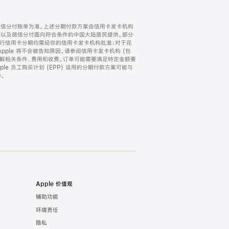
微信分付账单为准。上述分期付款方案由信用卡发卡机构
) 以及微信分付面向符合条件的中国大陆居民提供。部分
家。所有银行信用卡分期均需经你的信用卡发卡机构批准；对于花
ple 将不会被告知原因。请参阅信用卡发卡机构 (包
了解相关条件、费用和收费。订单可能需要满足特定金额要
e 员工购买计划 (EPP) 适用的分期付款方案可能与
。
Apple 价值观
辅助功能
环境责任
隐私