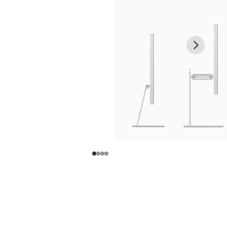
上
下
一
一
张
张
图
图
库
库
图
图
片
片
-
-
支
支
架
架