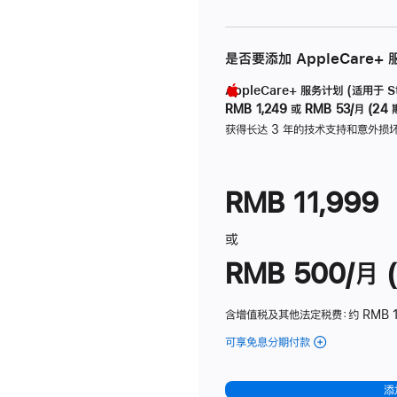
是否要添加 AppleCare+
AppleCare+ 服务计划 (适用于 Stu
RMB 1,249
或
RMB 53/月 (24 
获得长达 3 年的技术支持和意外损
RMB 11,999
或
RMB 500/月 (
含增值税及其他法定税费
：约 RMB 
可享免息分期付款
(Studio
Display
-
添