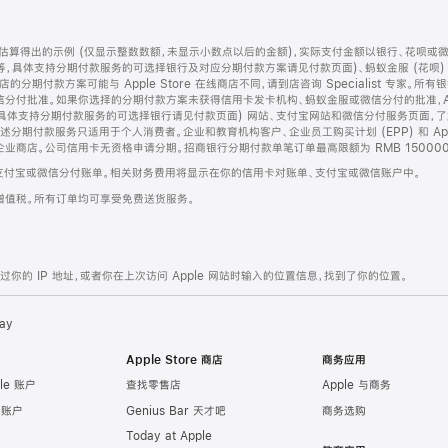
算得出的示例 (仅显示整数数额，未显示小数点以后的金额)，实际支付金额以银行、花呗或
等，具体支持分期付款服务的可选择银行及对应分期付款方案请见付款页面)、蚂蚁金服 (花呗
售店的分期付款方案可能与 Apple Store 在线商店不同，请到店咨询 Specialist 专
分付批准。如果你选择的分期付款方案未获得信用卡发卡机构、蚂蚁金服或微信分付的批准，Ap
具体支持分期付款服务的可选择银行请见付款页面) 网站、支付宝网站和微信分付服务页面，
期付款服务只适用于个人消费者。企业和教育机构客户、企业员工购买计划 (EPP) 和 Appl
企业商店。公司信用卡无资格申请分期。招商银行分期付款单笔订单最高限额为 RMB 150000
支付宝或微信分付账单。相关财务费用将显示在你的信用卡对账单、支付宝或微信账户中。
增值税。所有订单均可享受免费送货服务。
的 IP 地址，或者你在上次访问 Apple 网站时输入的位置信息，找到了你的位置。
ay
Apple Store 商店
商务应用
le 账户
查找零售店
Apple 与商务
e 账户
Genius Bar 天才吧
商务选购
Today at Apple