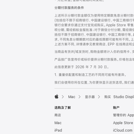
‡ 为近似值。金额可能随时间变动。
注
页
分期付款服务的条件
页
上述所示分期付款金额仅为使用特定期数免息分期付款估
脚
(包括但不限于招商银行、中国建设银行、中国工商银行
银行会要求你通过支付宝完成购买。Apple Store 零
呗分期，需经蚂蚁金服批准；对于微信分付分期，需经微信
括但不限于招商银行、中国建设银行、中国工商银行等，
求，不同免息分期期数对应的最低限额可能有所不同。上述分
上述方案不同，详情请参见教育商店、EPP 在线商店和
当商品有货并/或发货时，购物金额将计入你的信用卡、
产品按广告宣传价或标价提供分期付款服务。价格包含
此信息更新于 2026 年 7 月 30 日。
1. 重量依配置和制造工艺的不同而可能有所差异。
我们会使用你所在位置，为你更快显示送货选项。我们通过你
Mac
显示器
购买 Studio Displ
Apple
选购及了解
账户
商店
管理你的 App
Mac
Apple Stor
iPad
iCloud.com