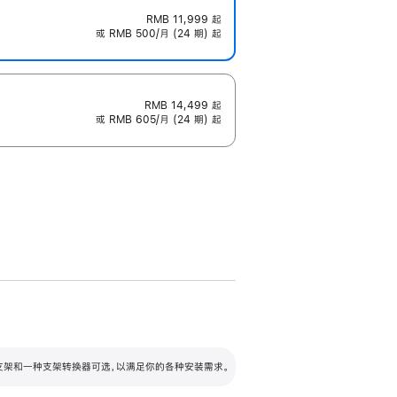
RMB 11,999
起
或 RMB 500/月 (24 期) 起
RMB 14,499
起
或 RMB 605/月 (24 期) 起
配可调倾斜度及高度的支架，额外增加 105
VESA 支架转换器
 有两种支架和一种支架转换器可选，以满足你的各种安装需求。
毫米的高度调节范围。
容的支架 (未随附)