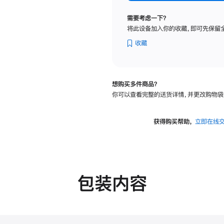
标
准
需要考虑一下？
玻
将此设备加入你的收藏，即可先保留
璃
面
收藏
板
-
VESA
想购买多件商品？
支
你可以查看完整的送货详情，并更改购物袋
架
转
换
获得购买帮助，
立即在线
器
的
分
期
付
包装内容
款
选
项)