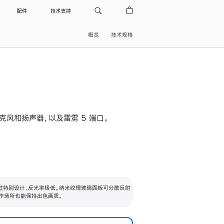
配件
技术支持
概览
技术规格
级麦克风和扬声器，以及雷雳 5 端口。
过特别设计，反光率极低。纳米纹理玻璃面板可分散反射
作场所也能保持出色画质。