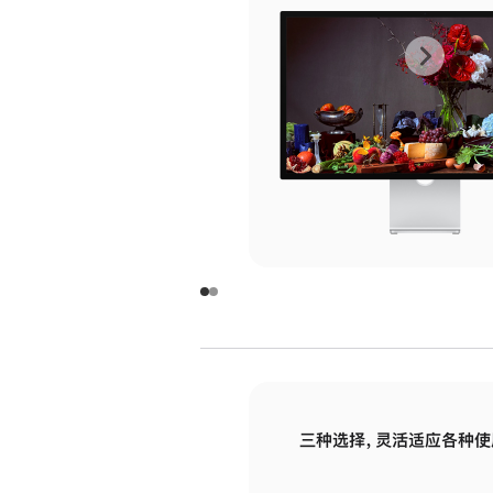
上
下
一
一
张
张
图
图
库
库
图
图
片
片
-
-
玻
玻
璃
璃
三种选择，灵活适应各种使
面
面
板
板