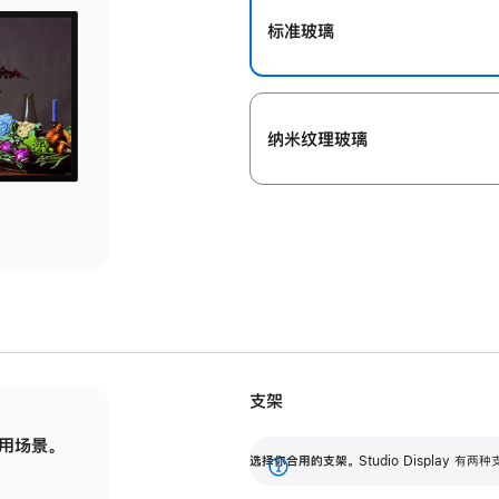
标准玻璃
纳米纹理玻璃
支架
用场景。
标配可调倾斜度的支架，提供 30 度的倾斜度
选
选择你合用的支架。
Studio Display
调节范围。
展