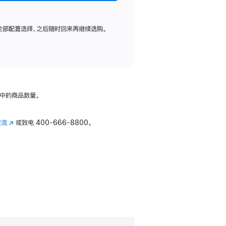
全部配置选择，之后随时回来再继续选购。
中的商品数量。
交流
(在
或致电
400-666-8800。
新
窗
口
中
打
开)