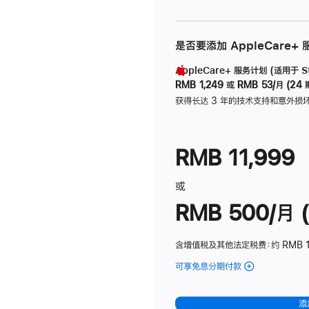
是否要添加 AppleCare+
AppleCare+ 服务计划 (适用于 Stu
RMB 1,249
或
RMB 53/月 (24 
获得长达 3 年的技术支持和意外损
RMB 11,999
或
RMB 500/月 (
含增值税及其他法定税费
：约 RMB 
可享免息分期付款
(Studio
Display
-
添