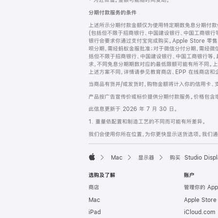
‡ 为近似值。金额可能随时间变动。
注
页
分期付款服务的条件
页
上述所示分期付款金额仅为使用特定期数免息分期付款估
脚
(包括但不限于招商银行、中国建设银行、中国工商银行
银行会要求你通过支付宝完成购买。Apple Store 零
呗分期，需经蚂蚁金服批准；对于微信分付分期，需经微信
括但不限于招商银行、中国建设银行、中国工商银行等，
求，不同免息分期期数对应的最低限额可能有所不同。上述分
上述方案不同，详情请参见教育商店、EPP 在线商店和
当商品有货并/或发货时，购物金额将计入你的信用卡、
产品按广告宣传价或标价提供分期付款服务。价格包含
此信息更新于 2026 年 7 月 30 日。
1. 重量依配置和制造工艺的不同而可能有所差异。
我们会使用你所在位置，为你更快显示送货选项。我们通过你
Mac
显示器
购买 Studio Displ
Apple
选购及了解
账户
商店
管理你的 App
Mac
Apple Stor
iPad
iCloud.com