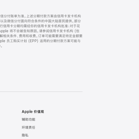
微信分付账单为准。上述分期付款方案由信用卡发卡机构
) 以及微信分付面向符合条件的中国大陆居民提供。部分
家。所有银行信用卡分期均需经你的信用卡发卡机构批准；对于花
ple 将不会被告知原因。请参阅信用卡发卡机构 (包
了解相关条件、费用和收费。订单可能需要满足特定金额要
e 员工购买计划 (EPP) 适用的分期付款方案可能与
。
Apple 价值观
辅助功能
环境责任
隐私