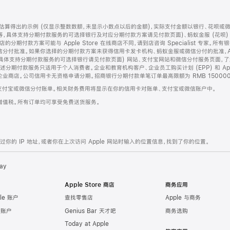
算得出的示例 (仅显示整数数额，未显示小数点以后的金额)，实际支付金额以银行、花呗或
等，具体支持分期付款服务的可选择银行及对应分期付款方案请见付款页面)、蚂蚁金服 (花呗
售店的分期付款方案可能与 Apple Store 在线商店不同，请到店咨询 Specialist 专
分付批准。如果你选择的分期付款方案未获得信用卡发卡机构、蚂蚁金服或微信分付的批准，Ap
具体支持分期付款服务的可选择银行请见付款页面) 网站、支付宝网站和微信分付服务页面，
期付款服务只适用于个人消费者。企业和教育机构客户、企业员工购买计划 (EPP) 和 Appl
企业商店。公司信用卡无资格申请分期。招商银行分期付款单笔订单最高限额为 RMB 150000
支付宝或微信分付账单。相关财务费用将显示在你的信用卡对账单、支付宝或微信账户中。
增值税。所有订单均可享受免费送货服务。
的 IP 地址，或者你在上次访问 Apple 网站时输入的位置信息，找到了你的位置。
ay
Apple Store 商店
商务应用
le 账户
查找零售店
Apple 与商务
e 账户
Genius Bar 天才吧
商务选购
Today at Apple