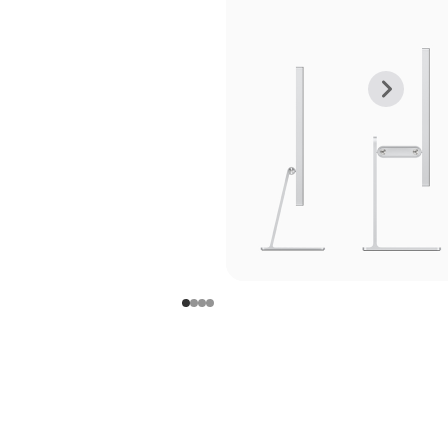
上
下
一
一
张
张
图
图
库
库
图
图
片
片
-
-
支
支
架
架