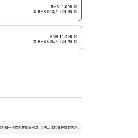
RMB 11,999
起
或 RMB 500/月 (24 期) 起
RMB 14,499
起
或 RMB 605/月 (24 期) 起
配可调倾斜度及高度的支架，额外增加 105
VESA 支架转换器
 有两种支架和一种支架转换器可选，以满足你的各种安装需求。
毫米的高度调节范围。
容的支架 (未随附)