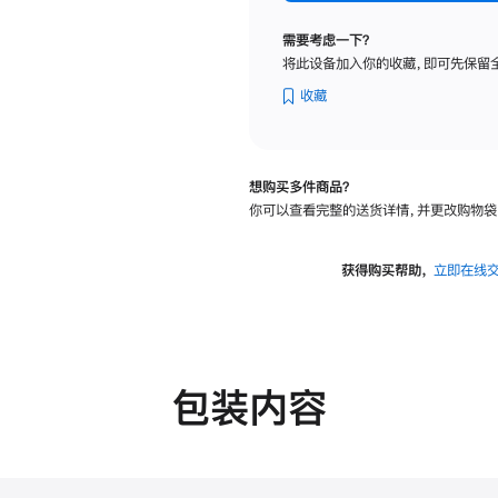
标
准
需要考虑一下？
玻
将此设备加入你的收藏，即可先保留
璃
面
收藏
板
-
VESA
想购买多件商品？
支
你可以查看完整的送货详情，并更改购物袋
架
转
换
获得购买帮助，
立即在线
器
的
分
期
付
包装内容
款
选
项)