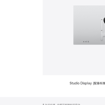
Studio Display (配
网
脚