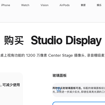
iPhone
Watch
Vision
AirPods
家居
娱乐
购买 Studio Display
桌上视角功能的 1200 万像素 Center Stage 摄像头、录音棚
玻璃面板
，可减少使用
纳米纹理玻璃面板可进一步减少反光，即使在
两种抗反射玻璃面板可选。
标配的玻璃面板经
。
有高亮光源的场所使用，也能保持出色画质。
展
光，从而进一步减少反光，即使在高亮光源的工
开