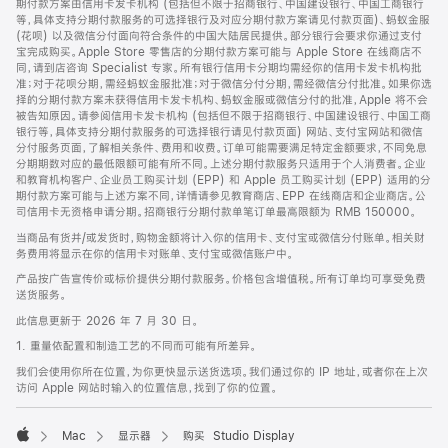
期付款方案由信用卡发卡机构 (包括但不限于招商银行、中国建设银行、中国工商银行
等，具体支持分期付款服务的可选择银行及对应分期付款方案请见付款页面)、蚂蚁金服
(花呗) 以及微信分付面向符合条件的中国大陆居民提供。部分银行会要求你通过支付
宝完成购买。Apple Store 零售店的分期付款方案可能与 Apple Store 在线商店不
同，请到店咨询 Specialist 专家。所有银行信用卡分期均需经你的信用卡发卡机构批
准；对于花呗分期，需经蚂蚁金服批准；对于微信分付分期，需经微信分付批准。如果你选
择的分期付款方案未获得信用卡发卡机构、蚂蚁金服或微信分付的批准，Apple 将不会
被告知原因。请参阅信用卡发卡机构 (包括但不限于招商银行、中国建设银行、中国工商
银行等，具体支持分期付款服务的可选择银行请见付款页面) 网站、支付宝网站和微信
分付服务页面，了解相关条件、费用和收费。订单可能需要满足特定金额要求，不同免息
分期期数对应的最低限额可能有所不同。上述分期付款服务只适用于个人消费者。企业
和教育机构客户、企业员工购买计划 (EPP) 和 Apple 员工购买计划 (EPP) 适用的分
期付款方案可能与上述方案不同，详情请参见教育商店、EPP 在线商店和企业商店。公
司信用卡无资格申请分期。招商银行分期付款单笔订单最高限额为 RMB 150000。
当商品有货并/或发货时，购物金额将计入你的信用卡、支付宝或微信分付账单。相关财
务费用将显示在你的信用卡对账单、支付宝或微信账户中。
产品按广告宣传价或标价提供分期付款服务。价格包含增值税。所有订单均可享受免费
送货服务。
此信息更新于 2026 年 7 月 30 日。
1. 重量依配置和制造工艺的不同而可能有所差异。
我们会使用你所在位置，为你更快显示送货选项。我们通过你的 IP 地址，或者你在上次
访问 Apple 网站时输入的位置信息，找到了你的位置。
Mac
显示器
购买 Studio Display