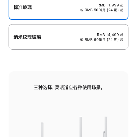
RMB 11,999
起
标准玻璃
或 RMB 500/月 (24 期) 起
RMB 14,499
起
纳米纹理玻璃
或 RMB 605/月 (24 期) 起
三种选择，灵活适应各种使用场景。
标