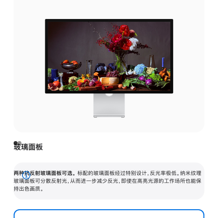
玻璃面板
两种抗反射玻璃面板可选。
标配的玻璃面板经过特别设计，反光率极低。纳米纹理
展
玻璃面板可分散反射光，从而进一步减少反光，即使在高亮光源的工作场所也能保
持出色画质。
开