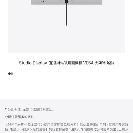
Studio Display (配备标准玻璃面板和 VESA 支架转换器)
网
脚
‡ 为近似值。金额可能随时间变动。
注
页
分期付款服务的条件
页
上述所示分期付款金额仅为使用特定期数免息分期付款估算得出的示例 (仅显示整数数
脚
额，未显示小数点以后的金额)，实际支付金额以银行、花呗或微信分付账单为准。上述分