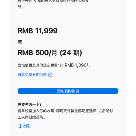
务
获得长达 3 年的技术支持和意外损坏保修服
务。
计
划
(适
RMB 11,999
用
于
或
Studio
RMB 500/月 (24 期)
Display
含增值税及其他法定税费
：约 RMB 1,390
脚
‡。
注
可享免息分期付款
(Studio
Display
-
添加到购物袋
标
准
需要考虑一下？
玻
将此设备加入你的收藏，即可先保留全部配置选择，之后随时
璃
回来再继续选购。
面
板
收藏
-