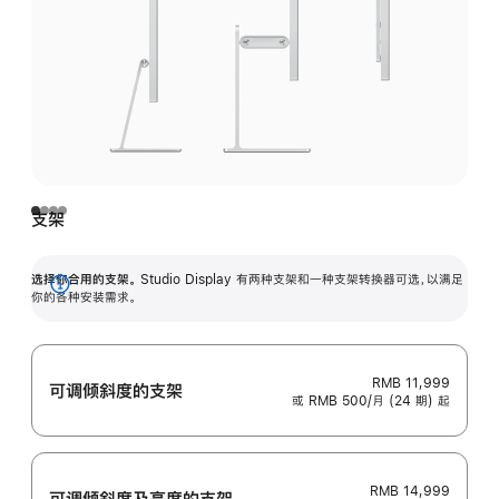
支架
选择你合用的支架。
Studio Display 有两种支架和一种支架转换器可选，以满足
展
你的各种安装需求。
开
RMB 11,999
可调倾斜度的支架
或 RMB 500/月 (24 期) 起
RMB 14,999
可调倾斜度及高‍度的支‍架