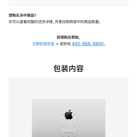
VESA
支
想购买多件商品？
架
你可以查看完整的送货详情，并更改购物袋中的商品数量。
转
换
器
获得购买帮助，
的
立即在线交流
(在
或致电
400-666-8800
。
分
新
期
窗
付
口
包装内容
款
中
选
打
项)
开)