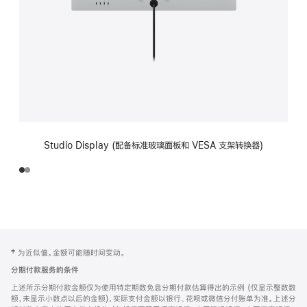
Studio Display (配备标准玻璃面板和 VESA 支架转换器)
网
脚
‡ 为近似值。金额可能随时间变动。
注
页
分期付款服务的条件
页
上述所示分期付款金额仅为使用特定期数免息分期付款估算得出的示例 (仅显示整数数
脚
额，未显示小数点以后的金额)，实际支付金额以银行、花呗或微信分付账单为准。上述分