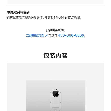
VESA
支
想购买多件商品？
架
你可以查看完整的送货详情，并更改购物袋中的商品数量。
转
换
器
获得购买帮助，
的
立即在线交流
(在
或致电
400-666-8800
。
分
新
期
窗
付
口
包装内容
款
中
选
打
项)
开)