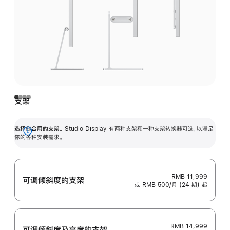
支架
选择你合用的支架。
Studio Display 有两种支架和一种支架转换器可选，以满足
展
你的各种安装需求。
开
RMB 11,999
可调倾斜度的支架
或 RMB 500/月 (24 期) 起
RMB 14,999
可调倾斜度及高‍度的支‍架