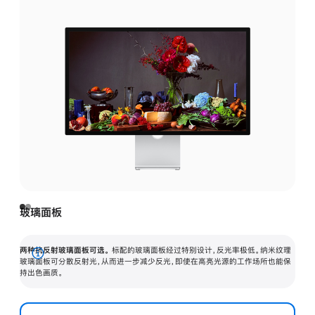
玻璃面板
两种抗反射玻璃面板可选。
标配的玻璃面板经过特别设计，反光率极低。纳米纹理
展
玻璃面板可分散反射光，从而进一步减少反光，即使在高亮光源的工作场所也能保
持出色画质。
开