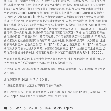
期付款方案由信用卡发卡机构 (包括但不限于招商银行、中国建设银行、中国工商银行
等，具体支持分期付款服务的可选择银行及对应分期付款方案请见付款页面)、蚂蚁金服
(花呗) 以及微信分付面向符合条件的中国大陆居民提供。部分银行会要求你通过支付
宝完成购买。Apple Store 零售店的分期付款方案可能与 Apple Store 在线商店不
同，请到店咨询 Specialist 专家。所有银行信用卡分期均需经你的信用卡发卡机构批
准；对于花呗分期，需经蚂蚁金服批准；对于微信分付分期，需经微信分付批准。如果你选
择的分期付款方案未获得信用卡发卡机构、蚂蚁金服或微信分付的批准，Apple 将不会
被告知原因。请参阅信用卡发卡机构 (包括但不限于招商银行、中国建设银行、中国工商
银行等，具体支持分期付款服务的可选择银行请见付款页面) 网站、支付宝网站和微信
分付服务页面，了解相关条件、费用和收费。订单可能需要满足特定金额要求，不同免息
分期期数对应的最低限额可能有所不同。上述分期付款服务只适用于个人消费者。企业
和教育机构客户、企业员工购买计划 (EPP) 和 Apple 员工购买计划 (EPP) 适用的分
期付款方案可能与上述方案不同，详情请参见教育商店、EPP 在线商店和企业商店。公
司信用卡无资格申请分期。招商银行分期付款单笔订单最高限额为 RMB 150000。
当商品有货并/或发货时，购物金额将计入你的信用卡、支付宝或微信分付账单。相关财
务费用将显示在你的信用卡对账单、支付宝或微信账户中。
产品按广告宣传价或标价提供分期付款服务。价格包含增值税。所有订单均可享受免费
送货服务。
此信息更新于 2026 年 7 月 30 日。
1. 重量依配置和制造工艺的不同而可能有所差异。
我们会使用你所在位置，为你更快显示送货选项。我们通过你的 IP 地址，或者你在上次
访问 Apple 网站时输入的位置信息，找到了你的位置。
Mac
显示器
购买 Studio Display