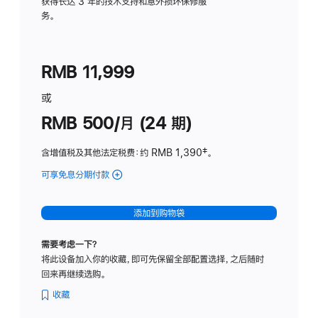
务
获得长达 3 年的技术支持和意外损坏保修服
务。
计
划
(适
RMB 11,999
用
于
或
Studio
RMB 500/月 (24 期)
Display
含增值税及其他法定税费
：约 RMB 1,390
脚
‡。
注
可享免息分期付款
(Studio
Display
-
添加到购物袋
标
准
需要考虑一下？
玻
将此设备加入你的收藏，即可先保留全部配置选择，之后随时
璃
回来再继续选购。
面
板
收藏
-