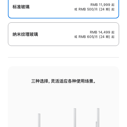
RMB 11,999
起
标准玻璃
或 RMB 500/月 (24 期) 起
RMB 14,499
起
纳米纹理玻璃
或 RMB 605/月 (24 期) 起
三种选择，灵活适应各种使用场景。
标