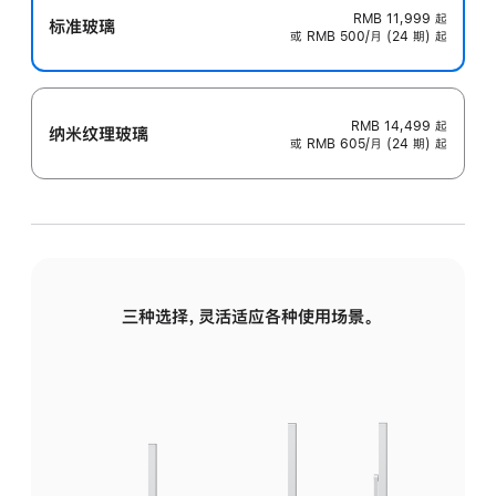
RMB 11,999
起
标准玻璃
或 RMB 500/月 (24 期) 起
RMB 14,499
起
纳米纹理玻璃
或 RMB 605/月 (24 期) 起
三种选择，灵活适应各种使用场景。
标