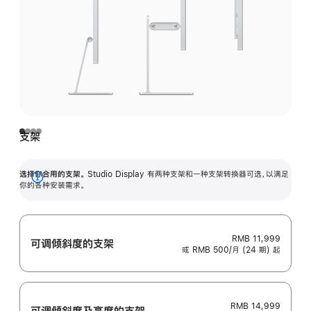
支架
选择你合用的支架。
Studio Display 有两种支架和一种支架转换器可选，以满足
展
你的各种安装需求。
开
RMB 11,999
可调倾斜度的支架
或 RMB 500/月 (24 期) 起
RMB 14,999
可调倾斜度及高‍度的支‍架