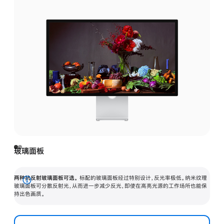
玻璃面板
两种抗反射玻璃面板可选。
标配的玻璃面板经过特别设计，反光率极低。纳米纹理
展
玻璃面板可分散反射光，从而进一步减少反光，即使在高亮光源的工作场所也能保
持出色画质。
开