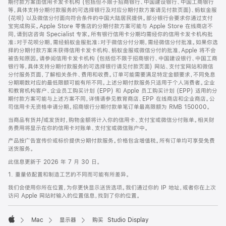
期付款方案由信用卡发卡机构 (包括但不限于招商银行、中国建设银行、中国工商银行
等，具体支持分期付款服务的可选择银行及对应分期付款方案请见付款页面)、蚂蚁金服
(花呗) 以及微信分付面向符合条件的中国大陆居民提供。部分银行会要求你通过支付
宝完成购买。Apple Store 零售店的分期付款方案可能与 Apple Store 在线商店不
同，请到店咨询 Specialist 专家。所有银行信用卡分期均需经你的信用卡发卡机构批
准；对于花呗分期，需经蚂蚁金服批准；对于微信分付分期，需经微信分付批准。如果你选
择的分期付款方案未获得信用卡发卡机构、蚂蚁金服或微信分付的批准，Apple 将不会
被告知原因。请参阅信用卡发卡机构 (包括但不限于招商银行、中国建设银行、中国工商
银行等，具体支持分期付款服务的可选择银行请见付款页面) 网站、支付宝网站和微信
分付服务页面，了解相关条件、费用和收费。订单可能需要满足特定金额要求，不同免息
分期期数对应的最低限额可能有所不同。上述分期付款服务只适用于个人消费者。企业
和教育机构客户、企业员工购买计划 (EPP) 和 Apple 员工购买计划 (EPP) 适用的分
期付款方案可能与上述方案不同，详情请参见教育商店、EPP 在线商店和企业商店。公
司信用卡无资格申请分期。招商银行分期付款单笔订单最高限额为 RMB 150000。
当商品有货并/或发货时，购物金额将计入你的信用卡、支付宝或微信分付账单。相关财
务费用将显示在你的信用卡对账单、支付宝或微信账户中。
产品按广告宣传价或标价提供分期付款服务。价格包含增值税。所有订单均可享受免费
送货服务。
此信息更新于 2026 年 7 月 30 日。
1. 重量依配置和制造工艺的不同而可能有所差异。
我们会使用你所在位置，为你更快显示送货选项。我们通过你的 IP 地址，或者你在上次
访问 Apple 网站时输入的位置信息，找到了你的位置。
Mac
显示器
购买 Studio Display