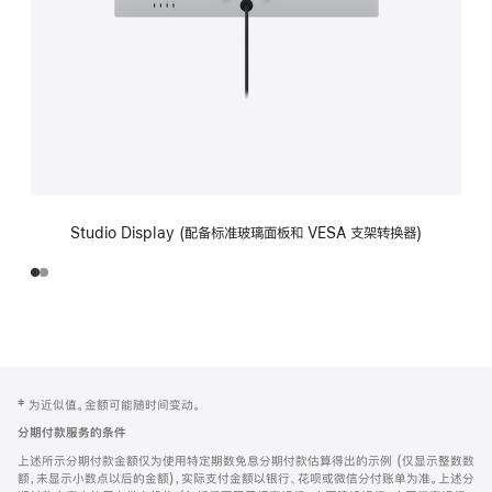
Studio Display (配备标准玻璃面板和 VESA 支架转换器)
网
脚
‡ 为近似值。金额可能随时间变动。
注
页
分期付款服务的条件
页
上述所示分期付款金额仅为使用特定期数免息分期付款估算得出的示例 (仅显示整数数
脚
额，未显示小数点以后的金额)，实际支付金额以银行、花呗或微信分付账单为准。上述分