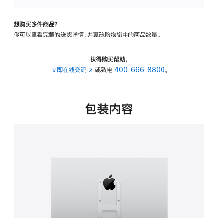
VESA
支
想购买多件商品？
架
你可以查看完整的送货详情，并更改购物袋中的商品数量。
转
换
器
获得购买帮助，
的
立即在线交流
(在
或致电
400-666-8800
。
分
新
期
窗
付
口
包装内容
款
中
选
打
项)
开)