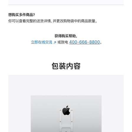
VESA
支
想购买多件商品？
架
你可以查看完整的送货详情，并更改购物袋中的商品数量。
转
换
器
获得购买帮助，
的
立即在线交流
(在
或致电
400-666-8800
。
分
新
期
窗
付
口
包装内容
款
中
选
打
项)
开)