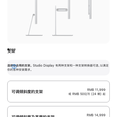
支架
选择你合用的支架。
Studio Display 有两种支架和一种支架转换器可选，以满足
展
你的各种安装需求。
开
RMB 11,999
可调倾斜度的支架
或 RMB 500/月 (24 期) 起
RMB 14,999
可调倾斜度及高‍度的支‍架