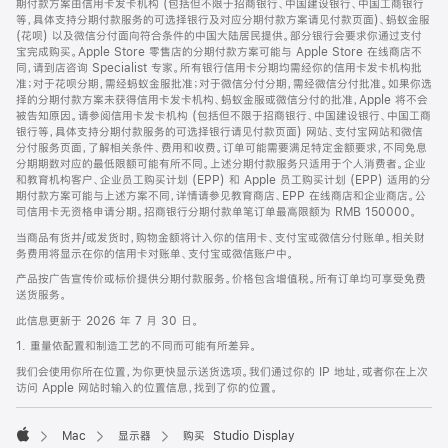
期付款方案由信用卡发卡机构 (包括但不限于招商银行、中国建设银行、中国工商银行
等，具体支持分期付款服务的可选择银行及对应分期付款方案请见付款页面)、蚂蚁金服
(花呗) 以及微信分付面向符合条件的中国大陆居民提供。部分银行会要求你通过支付
宝完成购买。Apple Store 零售店的分期付款方案可能与 Apple Store 在线商店不
同，请到店咨询 Specialist 专家。所有银行信用卡分期均需经你的信用卡发卡机构批
准；对于花呗分期，需经蚂蚁金服批准；对于微信分付分期，需经微信分付批准。如果你选
择的分期付款方案未获得信用卡发卡机构、蚂蚁金服或微信分付的批准，Apple 将不会
被告知原因。请参阅信用卡发卡机构 (包括但不限于招商银行、中国建设银行、中国工商
银行等，具体支持分期付款服务的可选择银行请见付款页面) 网站、支付宝网站和微信
分付服务页面，了解相关条件、费用和收费。订单可能需要满足特定金额要求，不同免息
分期期数对应的最低限额可能有所不同。上述分期付款服务只适用于个人消费者。企业
和教育机构客户、企业员工购买计划 (EPP) 和 Apple 员工购买计划 (EPP) 适用的分
期付款方案可能与上述方案不同，详情请参见教育商店、EPP 在线商店和企业商店。公
司信用卡无资格申请分期。招商银行分期付款单笔订单最高限额为 RMB 150000。
当商品有货并/或发货时，购物金额将计入你的信用卡、支付宝或微信分付账单。相关财
务费用将显示在你的信用卡对账单、支付宝或微信账户中。
产品按广告宣传价或标价提供分期付款服务。价格包含增值税。所有订单均可享受免费
送货服务。
此信息更新于 2026 年 7 月 30 日。
1. 重量依配置和制造工艺的不同而可能有所差异。
我们会使用你所在位置，为你更快显示送货选项。我们通过你的 IP 地址，或者你在上次
访问 Apple 网站时输入的位置信息，找到了你的位置。
Mac
显示器
购买 Studio Display