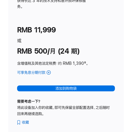
务
获得长达 3 年的技术支持和意外损坏保修服
务。
计
划
(适
RMB 11,999
用
于
或
Studio
RMB 500/月 (24 期)
Display
含增值税及其他法定税费
：约 RMB 1,390
脚
‡。
注
可享免息分期付款
(Studio
Display
-
添加到购物袋
标
准
需要考虑一下？
玻
将此设备加入你的收藏，即可先保留全部配置选择，之后随时
璃
回来再继续选购。
面
板
收藏
-