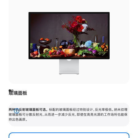
玻璃面板
两种抗反射玻璃面板可选。
标配的玻璃面板经过特别设计，反光率极低。纳米纹理
展
玻璃面板可分散反射光，从而进一步减少反光，即使在高亮光源的工作场所也能保
持出色画质。
开