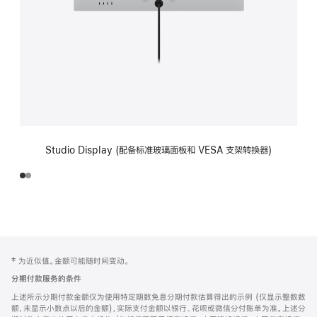
Studio Display (配备标准玻璃面板和 VESA 支架转换器)
网
脚
‡ 为近似值。金额可能随时间变动。
注
页
分期付款服务的条件
页
上述所示分期付款金额仅为使用特定期数免息分期付款估算得出的示例 (仅显示整数数
脚
额，未显示小数点以后的金额)，实际支付金额以银行、花呗或微信分付账单为准。上述分