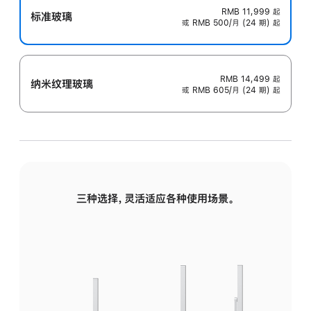
RMB 11,999
起
标准玻璃
或 RMB 500/月 (24 期) 起
RMB 14,499
起
纳米纹理玻璃
或 RMB 605/月 (24 期) 起
三种选择，灵活适应各种使用场景。
标