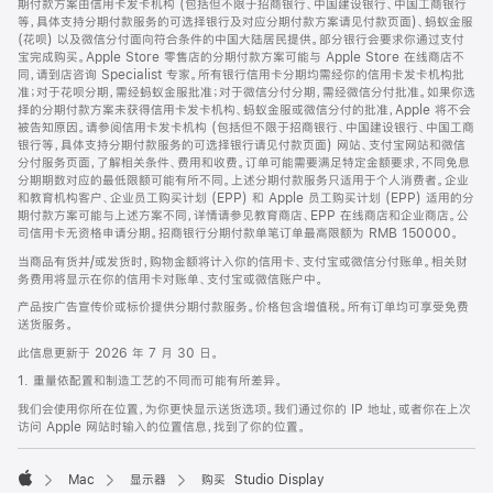
期付款方案由信用卡发卡机构 (包括但不限于招商银行、中国建设银行、中国工商银行
等，具体支持分期付款服务的可选择银行及对应分期付款方案请见付款页面)、蚂蚁金服
(花呗) 以及微信分付面向符合条件的中国大陆居民提供。部分银行会要求你通过支付
宝完成购买。Apple Store 零售店的分期付款方案可能与 Apple Store 在线商店不
同，请到店咨询 Specialist 专家。所有银行信用卡分期均需经你的信用卡发卡机构批
准；对于花呗分期，需经蚂蚁金服批准；对于微信分付分期，需经微信分付批准。如果你选
择的分期付款方案未获得信用卡发卡机构、蚂蚁金服或微信分付的批准，Apple 将不会
被告知原因。请参阅信用卡发卡机构 (包括但不限于招商银行、中国建设银行、中国工商
银行等，具体支持分期付款服务的可选择银行请见付款页面) 网站、支付宝网站和微信
分付服务页面，了解相关条件、费用和收费。订单可能需要满足特定金额要求，不同免息
分期期数对应的最低限额可能有所不同。上述分期付款服务只适用于个人消费者。企业
和教育机构客户、企业员工购买计划 (EPP) 和 Apple 员工购买计划 (EPP) 适用的分
期付款方案可能与上述方案不同，详情请参见教育商店、EPP 在线商店和企业商店。公
司信用卡无资格申请分期。招商银行分期付款单笔订单最高限额为 RMB 150000。
当商品有货并/或发货时，购物金额将计入你的信用卡、支付宝或微信分付账单。相关财
务费用将显示在你的信用卡对账单、支付宝或微信账户中。
产品按广告宣传价或标价提供分期付款服务。价格包含增值税。所有订单均可享受免费
送货服务。
此信息更新于 2026 年 7 月 30 日。
1. 重量依配置和制造工艺的不同而可能有所差异。
我们会使用你所在位置，为你更快显示送货选项。我们通过你的 IP 地址，或者你在上次
访问 Apple 网站时输入的位置信息，找到了你的位置。
Mac
显示器
购买 Studio Display