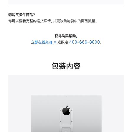
VESA
支
想购买多件商品？
架
你可以查看完整的送货详情，并更改购物袋中的商品数量。
转
换
器
获得购买帮助，
的
立即在线交流
(在
或致电
400-666-8800
。
分
新
期
窗
付
口
包装内容
款
中
选
打
项)
开)