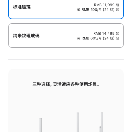
RMB 11,999
起
标准玻璃
或 RMB 500/月 (24 期) 起
RMB 14,499
起
纳米纹理玻璃
或 RMB 605/月 (24 期) 起
三种选择，灵活适应各种使用场景。
标