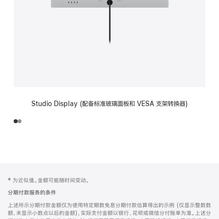
Studio Display (配备标准玻璃面板和 VESA 支架转换器)
网
脚
‡ 为近似值。金额可能随时间变动。
注
页
分期付款服务的条件
页
上述所示分期付款金额仅为使用特定期数免息分期付款估算得出的示例 (仅显示整数数
脚
额，未显示小数点以后的金额)，实际支付金额以银行、花呗或微信分付账单为准。上述分