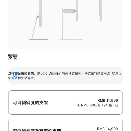
支架
选择你合用的支架。
Studio Display 有两种支架和一种支架转换器可选，以满足
展
你的各种安装需求。
开
RMB 11,999
可调倾斜度的支架
或 RMB 500/月 (24 期) 起
RMB 14,999
可调倾斜度及高‍度的支‍架