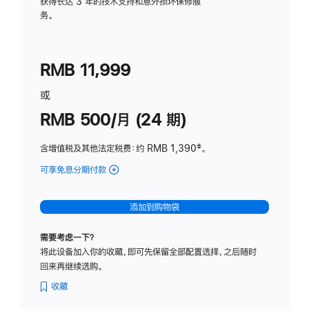
务
获得长达 3 年的技术支持和意外损坏保修服
务。
计
划
(适
RMB 11,999
用
于
或
Studio
RMB 500/月 (24 期)
Display
含增值税及其他法定税费
：约 RMB 1,390
脚
‡。
注
可享免息分期付款
(Studio
Display
-
添加到购物袋
标
准
需要考虑一下？
玻
将此设备加入你的收藏，即可先保留全部配置选择，之后随时
璃
回来再继续选购。
面
板
收藏
-