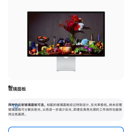
玻璃面板
两种抗反射玻璃面板可选。
标配的玻璃面板经过特别设计，反光率极低。纳米纹理
展
玻璃面板可分散反射光，从而进一步减少反光，即使在高亮光源的工作场所也能保
持出色画质。
开